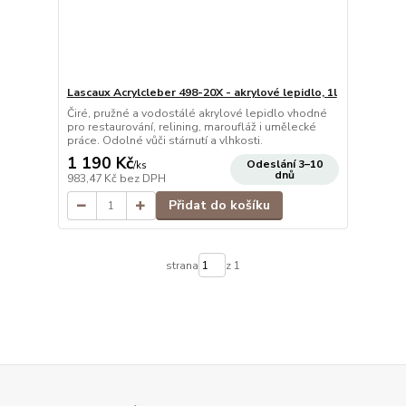
Lascaux Acrylcleber 498-20X - akrylové lepidlo, 1l
Čiré, pružné a vodostálé akrylové lepidlo vhodné
pro restaurování, relining, maroufláž i umělecké
práce. Odolné vůči stárnutí a vlhkosti.
1 190 Kč
Odeslání 3–10
/
ks
dnů
983,47 Kč
bez DPH
Přidat do košíku
strana
z 1