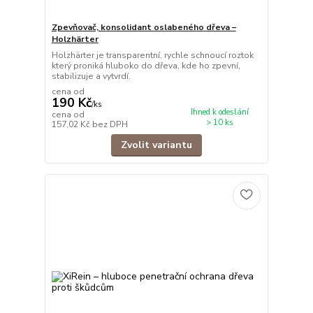
Zpevňovač, konsolidant oslabeného dřeva –
Holzhärter
Holzhärter je transparentní, rychle schnoucí roztok
který proniká hluboko do dřeva, kde ho zpevní,
stabilizuje a vytvrdí.
cena od
190 Kč
/
ks
Ihned k odeslání
cena od
> 10 ks
157,02 Kč
bez DPH
Zvolit variantu