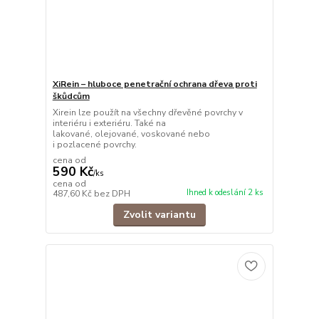
XiRein – hluboce penetrační ochrana dřeva proti
škůdcům
Xirein lze použít na všechny dřevěné povrchy v
interiéru i exteriéru. Také na
lakované, olejované, voskované nebo
i pozlacené povrchy.
cena od
590 Kč
/
ks
cena od
Ihned k odeslání 2 ks
487,60 Kč
bez DPH
Zvolit variantu