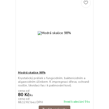
Modrá skalice 98%
Krystalický prášek s fungicidním, baktericidním a
algaecidním účinkem. K impregnaci dřeva, ochraně
rostlin, likvidaci řas i k patinování kovů.
cena od
80 Kč
/
ks
cena od
Ihned k odeslání 9 ks
66,12 Kč
bez DPH