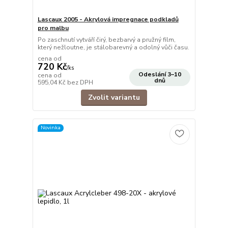
Lascaux 2005 - Akrylová impregnace podkladů
pro malbu
Po zaschnutí vytváří čirý, bezbarvý a pružný film,
který nežloutne, je stálobarevný a odolný vůči času.
cena od
720 Kč
/
ks
Odeslání 3–10
cena od
dnů
595,04 Kč
bez DPH
Zvolit variantu
Novinka