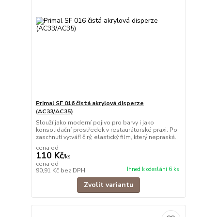
Primal SF 016 čistá akrylová disperze
(AC33/AC35)
Slouží jako moderní pojivo pro barvy i jako
konsolidační prostředek v restaurátorské praxi. Po
zaschnutí vytváří čirý, elastický film, který nepraská.
cena od
110 Kč
/
ks
cena od
Ihned k odeslání 6 ks
90,91 Kč
bez DPH
Zvolit variantu