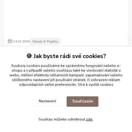
04
.
02
.
2026
Návody & Projekty
KÖLNER KGGG - velmi podrobný návod
🍪 Jak byste rádi své cookies?
Systém Kölner KGGG je navržen pro provádění kvalitního
polimentového zlacení s vysokým leskem, a to moderním
Soubory cookies používáme ke správnému fungování našeho e-
způsobem, který výrazně zjednodušuje trad...
číst celé
shopu a v případě vašeho souhlasu také ke sledování statistik o
webu, měření efektivity reklamních kampaní, zapamatování vašeho
oblíbeného nastavení při používání stránek, či zobrazení reklam
odpovídajících vašim preferencím.
Více k využití cookies
Zobrazit všechny články
Souhlasím
Nastavení
Souhlas můžete odmítnout
zde
.