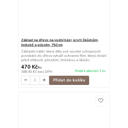
Základ na dřevo na vodní bázi, proti škůdcům,
hnilobě a plísním, 750 ml
Základní nátěr, který díky své vysoké schopnosti
pronikání do dřeva vytváří ochranný film, který chrání
před vlhkostí, plísněmi, hnilobou a škůdci.
470 Kč
/
ks
Ihned k odeslání 1 ks
388,43 Kč
bez DPH
Přidat do košíku