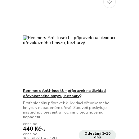
Remmers Anti-Insekt – přípravek na likvidaci
dřevokazného hmyzu, bezbarvý
Profesionální přípravek k likvidaci dřevokazného
hmyzu v napadeném dřevě. Zároveň poskytuje
následnou preventivní ochranu proti novému
napadení.
cena od
440 Kč
/
ks
Odeslání 3–10
cena od
dnů
363,64 Kč
bez DPH