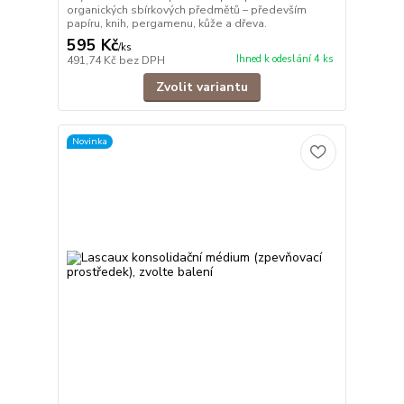
organických sbírkových předmětů – především
papíru, knih, pergamenu, kůže a dřeva.
595 Kč
/
ks
Ihned k odeslání 4 ks
491,74 Kč
bez DPH
Zvolit variantu
Novinka