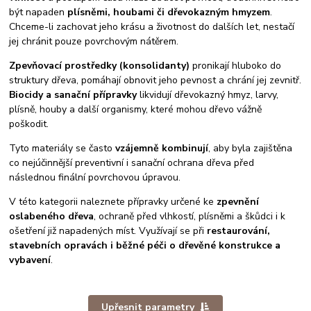
být napaden
plísněmi, houbami či dřevokazným hmyzem
.
Chceme-li zachovat jeho krásu a životnost do dalších let, nestačí
jej chránit pouze povrchovým nátěrem.
Zpevňovací prostředky (konsolidanty)
pronikají hluboko do
struktury dřeva, pomáhají obnovit jeho pevnost a chrání jej zevnitř.
Biocidy a sanační přípravky
likvidují dřevokazný hmyz, larvy,
plísně, houby a další organismy, které mohou dřevo vážně
poškodit.
Tyto materiály se často
vzájemně kombinují
, aby byla zajištěna
co nejúčinnější preventivní i sanační ochrana dřeva před
následnou finální povrchovou úpravou.
V této kategorii naleznete přípravky určené ke
zpevnění
oslabeného dřeva
, ochraně před vlhkostí, plísněmi a škůdci i k
ošetření již napadených míst. Využívají se při
restaurování,
stavebních opravách i běžné péči o dřevěné konstrukce a
vybavení
.
Upřesnit parametry