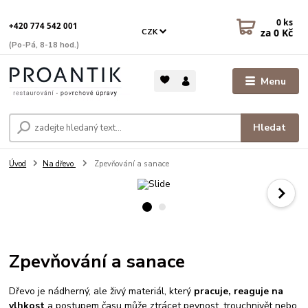
0
ks
+420 774 542 001
za
0 Kč
CZK
(Po-Pá, 8-18 hod.)
Menu
Hledat
Úvod
Na dřevo
Zpevňování a sanace
Zpevňování a sanace
Dřevo je nádherný, ale živý materiál, který
pracuje, reaguje na
vlhkost
a postupem času může ztrácet pevnost, trouchnivět nebo