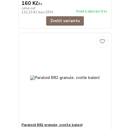
160 Kč
/
ks
cena od
Ihned k odeslání 8 ks
132,23 Kč
bez DPH
Zvolit variantu
Paraloid B82 granule, zvolte balení