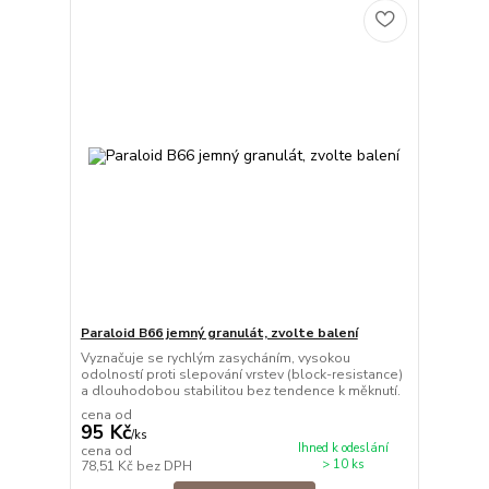
Paraloid B66 jemný granulát, zvolte balení
Vyznačuje se rychlým zasycháním, vysokou
odolností proti slepování vrstev (block-resistance)
a dlouhodobou stabilitou bez tendence k měknutí.
cena od
95 Kč
/
ks
Ihned k odeslání
cena od
> 10 ks
78,51 Kč
bez DPH