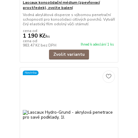
Lascaux konsolidační médium (zpevňovací
prostředek), zvolte balení
Vodná akrylátová disperze s výbornou penetrační
schopností pro konsolidaci citlivých povrchů. Vytváří
čirý elastický film odolný vůči stárnutí.
cena od
1 190 Kč
/
ks
cena od
Ihned k odeslání 1 ks
983,47 Kč
bez DPH
Zvolit variantu
Novinka