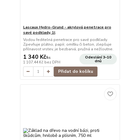
Lascaux Hydro-Grund - akrylová penetrace pro
savé podklady, 1l
Vodou ředitelná penetrace pro savé podklady.
Zpevňuje plátno, papír, omítku či beton, zlepšuje
přilnavost vrstev, je bezbarvá, pružná a nežloutne.
1 340 Kč
Odeslání 3–10
/
ks
dnů
1 107,44 Kč
bez DPH
Přidat do košíku