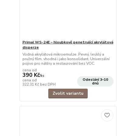
Primal WS-24E – hloubkově penetrující akrylátová
disperze
Vodná akrylátová mikroemulze. Pevný, lesklý a
pružný film, vhodná i jako konsolidant. Univerzální
pojivo pro nátěry a restaurování bez VOC.
cena od
390 Kč
/
ks
Odeslání 3–10
cena od
dnů
322,31 Kč
bez DPH
Zvolit variantu