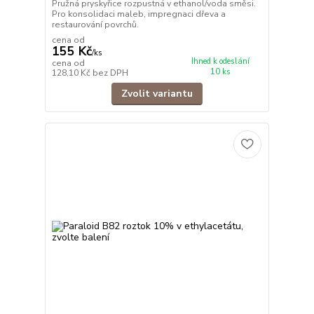
Pružná pryskyřice rozpustná v ethanol/voda směsi.
Pro konsolidaci maleb, impregnaci dřeva a
restaurování povrchů.
cena od
155 Kč
/
ks
Ihned k odeslání
cena od
10 ks
128,10 Kč
bez DPH
Zvolit variantu