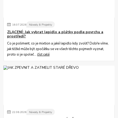
16
.
07
.
2026
Návody & Projekty
ZLACENÍ: Jak vybrat lepidlo a plátky podle povrchu a
prostředí?
Co je poliment, co je mixtion a jaké lepidlo kdy zvolit? Dobře víme,
jak těžké může být zpočátku se ve všech těchto pojmech vyznat,
proto si je společ...
číst celé
22
.
06
.
2026
Návody & Projekty