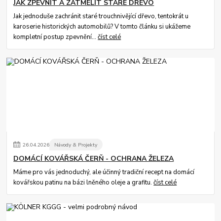
JAK ZPEVNIT A ZATMELIT STARÉ DŘEVO
Jak jednoduše zachránit staré trouchnivějící dřevo, tentokrát u
karoserie historických automobilů? V tomto článku si ukážeme
kompletní postup zpevnění...
číst celé
26
.
04
.
2026
Návody & Projekty
DOMÁCÍ KOVÁŘSKÁ ČERŇ - OCHRANA ŽELEZA
Máme pro vás jednoduchý, ale účinný tradiční recept na domácí
kovářskou patinu na bázi lněného oleje a grafitu.
číst celé