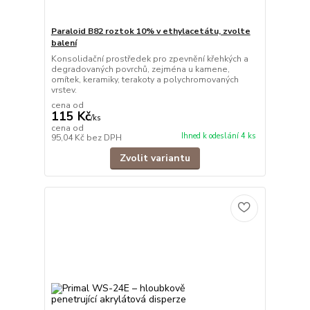
Paraloid B82 roztok 10% v ethylacetátu, zvolte
balení
Konsolidační prostředek pro zpevnění křehkých a
degradovaných povrchů, zejména u kamene,
omítek, keramiky, terakoty a polychromovaných
vrstev.
cena od
115 Kč
/
ks
cena od
Ihned k odeslání 4 ks
95,04 Kč
bez DPH
Zvolit variantu