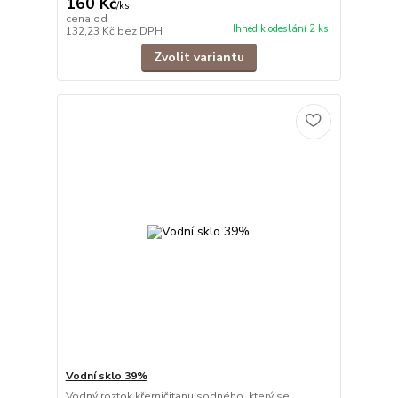
160 Kč
/
ks
cena od
Ihned k odeslání 2 ks
132,23 Kč
bez DPH
Zvolit variantu
Vodní sklo 39%
Vodný roztok křemičitanu sodného, který se