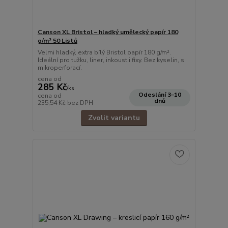
Canson XL Bristol – hladký umělecký papír 180
g/m² 50 Listů
Velmi hladký, extra bílý Bristol papír 180 g/m².
Ideální pro tužku, liner, inkoust i fixy. Bez kyselin, s
mikroperforací.
cena od
285 Kč
/
ks
Odeslání 3–10
cena od
dnů
235,54 Kč
bez DPH
Zvolit variantu