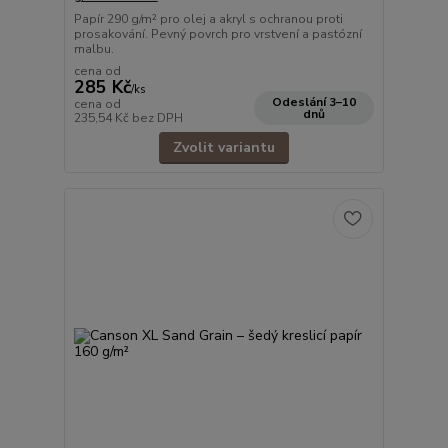
Papír 290 g/m² pro olej a akryl s ochranou proti
prosakování. Pevný povrch pro vrstvení a pastózní
malbu.
cena od
285 Kč
/
ks
Odeslání 3–10
cena od
dnů
235,54 Kč
bez DPH
Zvolit variantu