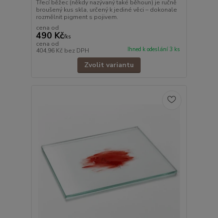
Třecí běžec (někdy nazývaný také běhoun) je ručně
broušený kus skla, určený k jediné věci – dokonale
rozmělnit pigment s pojivem.
cena od
490 Kč
/
ks
cena od
Ihned k odeslání 3 ks
404,96 Kč
bez DPH
Zvolit variantu