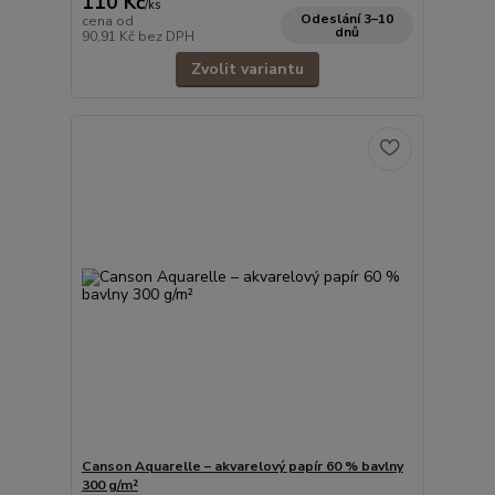
110 Kč
/
ks
Odeslání 3–10
cena od
dnů
90,91 Kč
bez DPH
Zvolit variantu
Canson Aquarelle – akvarelový papír 60 % bavlny
300 g/m²