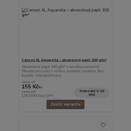
Canson XL Aquarelle – akvarelový papír 300 g/m²
Akvarelový papír 300 g/m² s vysokou pevností.
Vhodný pro práci s vodou, vrstvení i korekce. Bez
kyselin, mikroperforace.
cena od
155 Kč
/
ks
Odeslání 3–10
cena od
dnů
128,10 Kč
bez DPH
Zvolit variantu