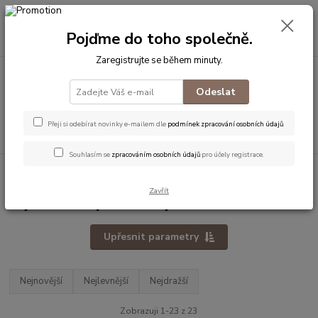
0
ks
+420 774 542 001
za
0 Kč
CZK
Pojďme do toho společně.
(Po-Pá, 8-18 hod.)
Zaregistrujte se během minuty.
Menu
Odeslat
Přeji si odebírat novinky e-mailem dle
podmínek zpracování osobních údajů
.
Hledat
Souhlasím se
zpracováním osobních údajů
pro účely registrace.
Úvod
Nástroje
Výtvarné pomůcky
Zavřít
Výtvarné pomůcky
Upřesnit parametry
Nejnovější
Nejlevnější
Nejdražší
Zobrazuji 1-23 z 23