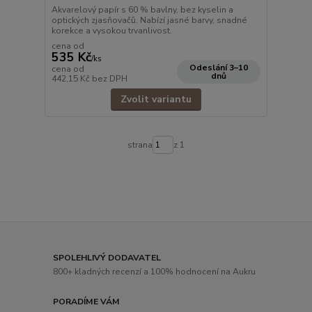
Akvarelový papír s 60 % bavlny, bez kyselin a
optických zjasňovačů. Nabízí jasné barvy, snadné
korekce a vysokou trvanlivost.
cena od
535 Kč
/
ks
Odeslání 3–10
cena od
dnů
442,15 Kč
bez DPH
Zvolit variantu
strana
z 1
SPOLEHLIVÝ DODAVATEL
800+ kladných recenzí a 100% hodnocení na Aukru
PORADÍME VÁM