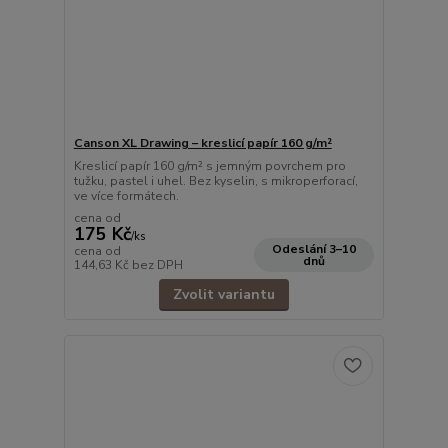
Canson XL Drawing – kreslicí papír 160 g/m²
Kreslicí papír 160 g/m² s jemným povrchem pro
tužku, pastel i uhel. Bez kyselin, s mikroperforací,
ve více formátech.
cena od
175 Kč
/
ks
Odeslání 3–10
cena od
dnů
144,63 Kč
bez DPH
Zvolit variantu