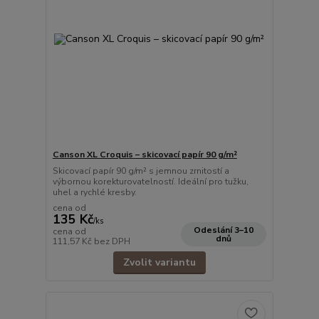
Canson XL Croquis – skicovací papír 90 g/m²
Skicovací papír 90 g/m² s jemnou zrnitostí a
výbornou korekturovatelností. Ideální pro tužku,
uhel a rychlé kresby.
cena od
135 Kč
/
ks
Odeslání 3–10
cena od
dnů
111,57 Kč
bez DPH
Zvolit variantu