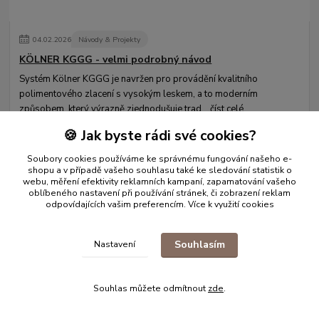
04
.
02
.
2026
Návody & Projekty
KÖLNER KGGG - velmi podrobný návod
Systém Kölner KGGG je navržen pro provádění kvalitního
polimentového zlacení s vysokým leskem, a to moderním
způsobem, který výrazně zjednodušuje trad...
číst celé
🍪 Jak byste rádi své cookies?
Zobrazit všechny články
Soubory cookies používáme ke správnému fungování našeho e-
shopu a v případě vašeho souhlasu také ke sledování statistik o
webu, měření efektivity reklamních kampaní, zapamatování vašeho
oblíbeného nastavení při používání stránek, či zobrazení reklam
odpovídajících vašim preferencím.
Více k využití cookies
Souhlasím
Nastavení
Souhlas můžete odmítnout
zde
.
Informace pro zákazníky