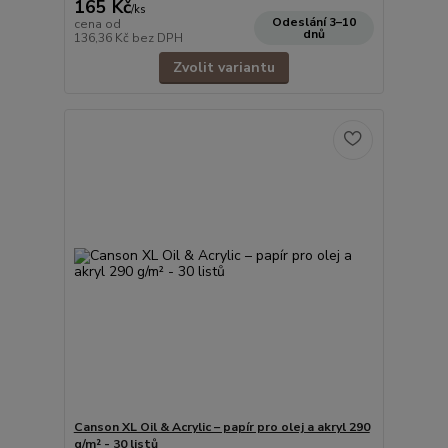
165 Kč
/
ks
Odeslání 3–10
cena od
dnů
136,36 Kč
bez DPH
Zvolit variantu
Canson XL Oil & Acrylic – papír pro olej a akryl 290
g/m² - 30 listů