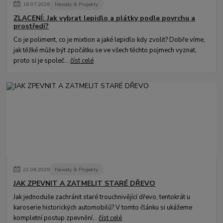
16
.
07
.
2026
Návody & Projekty
ZLACENÍ: Jak vybrat lepidlo a plátky podle povrchu a
prostředí?
Co je poliment, co je mixtion a jaké lepidlo kdy zvolit? Dobře víme,
jak těžké může být zpočátku se ve všech těchto pojmech vyznat,
proto si je společ...
číst celé
22
.
06
.
2026
Návody & Projekty
JAK ZPEVNIT A ZATMELIT STARÉ DŘEVO
Jak jednoduše zachránit staré trouchnivějící dřevo, tentokrát u
karoserie historických automobilů? V tomto článku si ukážeme
kompletní postup zpevnění...
číst celé