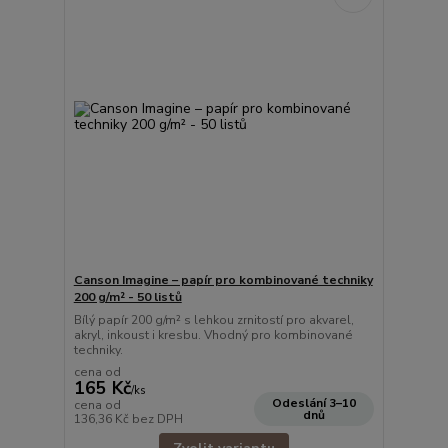
Canson Imagine – papír pro kombinované techniky
200 g/m² - 50 listů
Bílý papír 200 g/m² s lehkou zrnitostí pro akvarel,
akryl, inkoust i kresbu. Vhodný pro kombinované
techniky.
cena od
165 Kč
/
ks
Odeslání 3–10
cena od
dnů
136,36 Kč
bez DPH