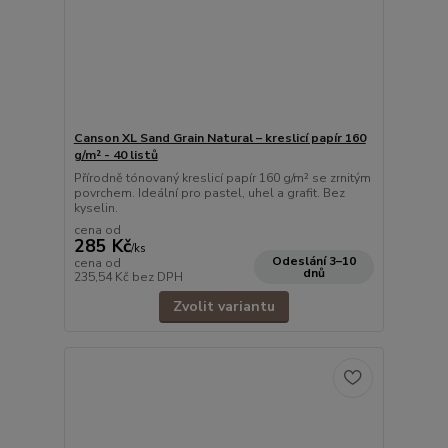
Canson XL Sand Grain Natural – kreslicí papír 160
g/m² - 40 listů
Přírodně tónovaný kreslicí papír 160 g/m² se zrnitým
povrchem. Ideální pro pastel, uhel a grafit. Bez
kyselin.
cena od
285 Kč
/
ks
Odeslání 3–10
cena od
dnů
235,54 Kč
bez DPH
Zvolit variantu