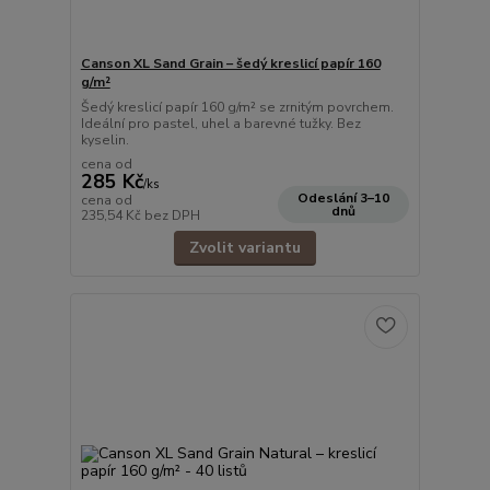
Canson XL Sand Grain – šedý kreslicí papír 160
g/m²
Šedý kreslicí papír 160 g/m² se zrnitým povrchem.
Ideální pro pastel, uhel a barevné tužky. Bez
kyselin.
cena od
285 Kč
/
ks
Odeslání 3–10
cena od
dnů
235,54 Kč
bez DPH
Zvolit variantu