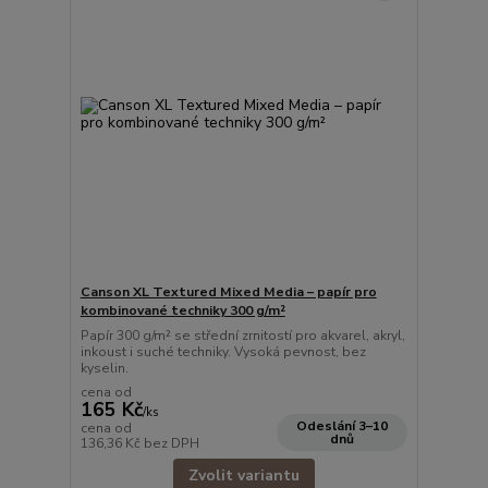
Canson XL Textured Mixed Media – papír pro
kombinované techniky 300 g/m²
Papír 300 g/m² se střední zrnitostí pro akvarel, akryl,
inkoust i suché techniky. Vysoká pevnost, bez
kyselin.
cena od
165 Kč
/
ks
Odeslání 3–10
cena od
dnů
136,36 Kč
bez DPH
Zvolit variantu