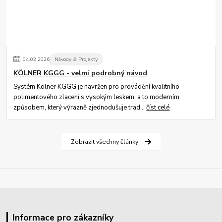
04
.
02
.
2026
Návody & Projekty
KÖLNER KGGG - velmi podrobný návod
Systém Kölner KGGG je navržen pro provádění kvalitního
polimentového zlacení s vysokým leskem, a to moderním
způsobem, který výrazně zjednodušuje trad...
číst celé
Zobrazit všechny články
Informace pro zákazníky