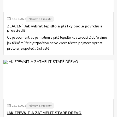
16
.
07
.
2026
Návody & Projekty
ZLACENÍ: Jak vybrat lepidlo a plátky podle povrchu a
prostředí?
Co je poliment, co je mixtion a jaké lepidlo kdy zvolit? Dobře víme,
jak těžké může být zpočátku se ve všech těchto pojmech vyznat,
proto si je společ...
číst celé
22
.
06
.
2026
Návody & Projekty
JAK ZPEVNIT A ZATMELIT STARÉ DŘEVO