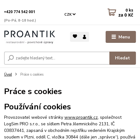
0
ks
+420 774 542 001
za
0 Kč
CZK
(Po-Pá, 8-18 hod.)
Menu
Hledat
Úvod
Práce s cookies
Práce s cookies
Používání cookies
Provozovatel webové stránky
www.proantik.cz
, společnost
LogSim PRO s.r.o., se sídlem Petra Jilemnického 2131, IČ
03837441, zapsaná v obchodním rejstříku vedeném Krajským
soudem v Plzni, oddíl C, vložka 30844 (dále jen „správce“), používá