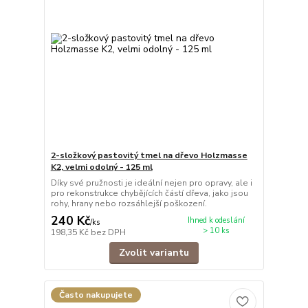
2-složkový pastovitý tmel na dřevo Holzmasse
K2, velmi odolný - 125 ml
Díky své pružnosti je ideální nejen pro opravy, ale i
pro rekonstrukce chybějících částí dřeva, jako jsou
rohy, hrany nebo rozsáhlejší poškození.
240 Kč
Ihned k odeslání
/
ks
> 10 ks
198,35 Kč
bez DPH
Zvolit variantu
Často nakupujete