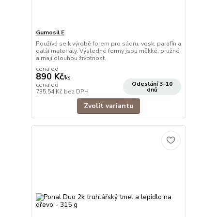
Gumosil E
Používá se k výrobě forem pro sádru, vosk, parafín a
další materiály. Výsledné formy jsou měkké, pružné
a mají dlouhou životnost.
cena od
890 Kč
/
ks
Odeslání 3–10
cena od
dnů
735,54 Kč
bez DPH
Zvolit variantu