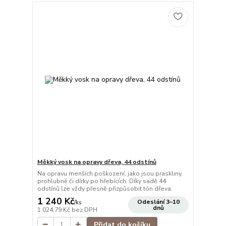
Měkký vosk na opravy dřeva, 44 odstínů
Na opravu menších poškození, jako jsou praskliny,
prohlubně či dírky po hřebících. Díky sadě 44
odstínů lze vždy přesně přizpůsobit tón dřeva.
1 240 Kč
Odeslání 3–10
/
ks
dnů
1 024,79 Kč
bez DPH
Přidat do košíku