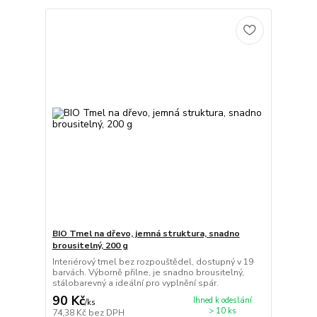
BIO Tmel na dřevo, jemná struktura, snadno
brousitelný, 200 g
Interiérový tmel bez rozpouštědel, dostupný v 19
barvách. Výborně přilne, je snadno brousitelný,
stálobarevný a ideální pro vyplnění spár.
90 Kč
Ihned k odeslání
/
ks
> 10 ks
74,38 Kč
bez DPH