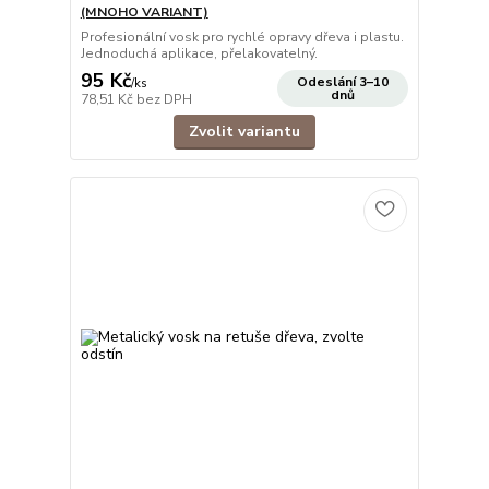
(MNOHO VARIANT)
Profesionální vosk pro rychlé opravy dřeva i plastu.
Jednoduchá aplikace, přelakovatelný.
95 Kč
Odeslání 3–10
/
ks
dnů
78,51 Kč
bez DPH
Zvolit variantu