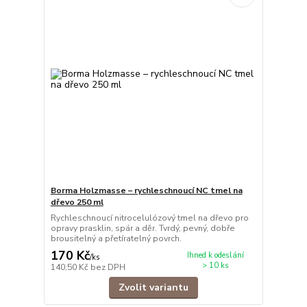
Borma Holzmasse – rychleschnoucí NC tmel na
dřevo 250 ml
Rychleschnoucí nitrocelulózový tmel na dřevo pro
opravy prasklin, spár a děr. Tvrdý, pevný, dobře
brousitelný a přetíratelný povrch.
170 Kč
Ihned k odeslání
/
ks
> 10 ks
140,50 Kč
bez DPH
Zvolit variantu