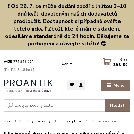
❗ Od 29. 7. se může dodání zboží s lhůtou 3–10
dnů kvůli dovoleným našich dodavatelů
prodloužit. Dostupnost si případně ověřte
telefonicky. ❗ Zboží, které máme skladem,
odesíláme standardně do 24 hodin. Děkujeme za
pochopení a užívejte si léto! 😎
0
ks
+420 774 542 001
za
0 Kč
CZK
(Po-Pá, 8-18 hod.)
Menu
Hledat
Úvod
Materiály a suroviny
Tmely a plniva
Připraveno k použití