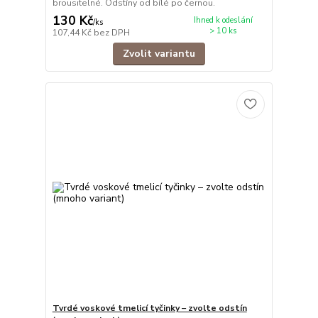
brousitelné. Odstíny od bílé po černou.
130 Kč
Ihned k odeslání
/
ks
> 10 ks
107,44 Kč
bez DPH
Zvolit variantu
Tvrdé voskové tmelicí tyčinky – zvolte odstín