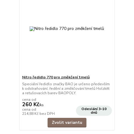
Nitro ředidlo 770 pro změkčení tmelů
Speciální ředidlo značky BAO je určeno především
k odstraňování, ředění a změkčování tmelů Holzkitt
a retušovacích barev BAOPOLY.
cena od
260 Kč
/
ks
Odeslání 3–10
cena od
dnů
214,88 Kč
bez DPH
Zvolit variantu