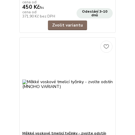
cena od
450 Kč
/
ks
Odeslání 3–10
cena od
dnů
371,90 Kč
bez DPH
Zvolit variantu
Měkké voskové tmelicí tyčinky - zvolte odstín