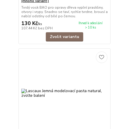
(mnoho variant)
Tvrdý vosk BAO pro opravy dřeva vyplní praskliny,
otvory i vrypy. Snadno se taví, rychle tvrdne, brousí a
nabízí odstíny od bílé po černou.
130 Kč
Ihned k odeslání
/
ks
> 10 ks
107,44 Kč
bez DPH
Zvolit variantu