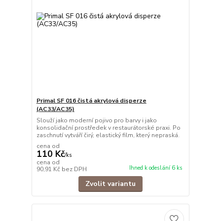
Primal SF 016 čistá akrylová disperze
(AC33/AC35)
Slouží jako moderní pojivo pro barvy i jako
konsolidační prostředek v restaurátorské praxi. Po
zaschnutí vytváří čirý, elastický film, který nepraská.
cena od
110 Kč
/
ks
cena od
Ihned k odeslání 6 ks
90,91 Kč
bez DPH
Zvolit variantu