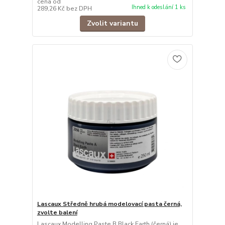
cena od
Ihned k odeslání 1 ks
289,26 Kč
bez DPH
Zvolit variantu
Lascaux Středně hrubá modelovací pasta černá,
zvolte balení
Lascaux Modelling Paste B Black Earth (černá) je