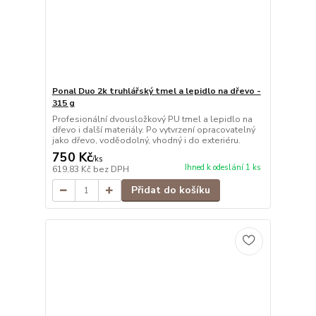
Ponal Duo 2k truhlářský tmel a lepidlo na dřevo -
315 g
Profesionální dvousložkový PU tmel a lepidlo na
dřevo i další materiály. Po vytvrzení opracovatelný
jako dřevo, voděodolný, vhodný i do exteriéru.
750 Kč
/
ks
Ihned k odeslání 1 ks
619,83 Kč
bez DPH
Přidat do košíku