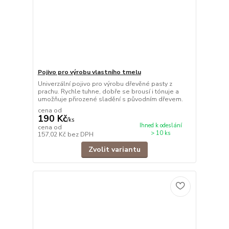
Pojivo pro výrobu vlastního tmelu
Univerzální pojivo pro výrobu dřevěné pasty z
prachu. Rychle tuhne, dobře se brousí i tónuje a
umožňuje přirozené sladění s původním dřevem.
cena od
190 Kč
/
ks
Ihned k odeslání
cena od
> 10 ks
157,02 Kč
bez DPH
Zvolit variantu