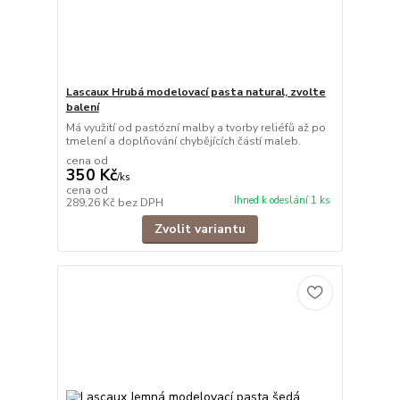
Lascaux Hrubá modelovací pasta natural, zvolte
balení
Má využití od pastózní malby a tvorby reliéfů až po
tmelení a doplňování chybějících částí maleb.
cena od
350 Kč
/
ks
cena od
Ihned k odeslání 1 ks
289,26 Kč
bez DPH
Zvolit variantu