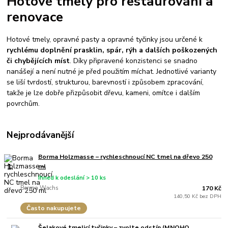
Hotové tmely pro restaurování a
renovace
Hotové tmely, opravné pasty a opravné tyčinky jsou určené k
rychlému doplnění prasklin, spár, rýh a dalších poškozených
či chybějících míst
. Díky připravené konzistenci se snadno
nanášejí a není nutné je před použitím míchat. Jednotlivé varianty
se liší tvrdostí, strukturou, barevností i způsobem zpracování,
takže je lze dobře přizpůsobit dřevu, kameni, omítce i dalším
povrchům.
Nejprodávanější
Borma Holzmasse – rychleschnoucí NC tmel na dřevo 250
1.
ml
Ihned k odeslání > 10 ks
Borma Wachs
170 Kč
140,50 Kč bez DPH
Často nakupujete
Šelakové tmelicí tyčinky – zvolte odstín (MNOHO