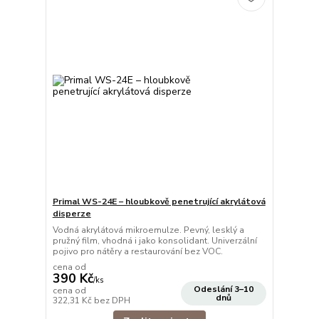
Primal WS-24E – hloubkově penetrující akrylátová
disperze
Vodná akrylátová mikroemulze. Pevný, lesklý a
pružný film, vhodná i jako konsolidant. Univerzální
pojivo pro nátěry a restaurování bez VOC.
cena od
390 Kč
/
ks
Odeslání 3–10
cena od
dnů
322,31 Kč
bez DPH