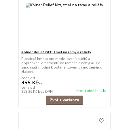
Kölner Relief Kitt, tmel na rámy a reliéfy
Plastická hmota pro modelování reliéfů a
doplňování ornamentů na rámech a nábytku. Po
zaschnutí vhodná k polimentovému i modernímu
zlacení.
cena od
355 Kč
/
ks
cena od
Ihned k odeslání 1 ks
293,39 Kč
bez DPH
Zvolit variantu