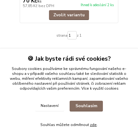
70 Kč
/
ks
Ihned k odeslání 2 ks
57,85 Kč
bez DPH
Zvolit variantu
strana
z 1
🍪 Jak byste rádi své cookies?
Soubory cookies používáme ke správnému fungování našeho e-
shopu a v případě vašeho souhlasu také ke sledování statistik o
webu, měření efektivity reklamních kampaní, zapamatování vašeho
oblíbeného nastavení při používání stránek, či zobrazení reklam
SPOLEHLIVÝ DODAVATEL
odpovídajících vašim preferencím.
Více k využití cookies
800+ kladných recenzí a 100% hodnocení na Aukru
PORADÍME VÁM
Souhlasím
Nastavení
Kdykoli nám napište nebo zavolejte
ODESÍLÁME RYCHLE
Souhlas můžete odmítnout
zde
.
Zboží skladem odešleme do 24h