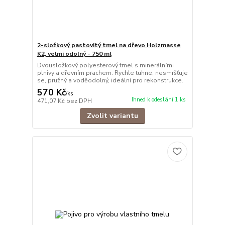
2-složkový pastovitý tmel na dřevo Holzmasse
K2, velmi odolný - 750 ml
Dvousložkový polyesterový tmel s minerálními
plnivy a dřevním prachem. Rychle tuhne, nesmršťuje
se, pružný a voděodolný, ideální pro rekonstrukce.
570 Kč
/
ks
Ihned k odeslání 1 ks
471,07 Kč
bez DPH
Zvolit variantu