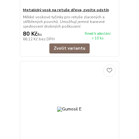
Metalický vosk na retuše dřeva, zvolte odstín
Měkké voskové tyčinky pro retuše zlacených a
stříbřených povrchů. Umožňují jemné barevné
sjednocení drobných poškození.
80 Kč
Ihned k odeslání
/
ks
> 10 ks
66,12 Kč
bez DPH
Zvolit variantu