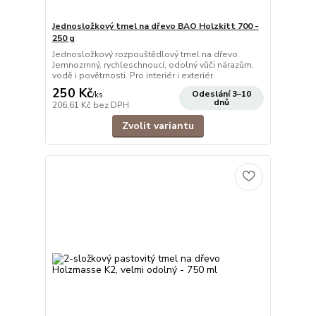
Jednosložkový tmel na dřevo BAO Holzkitt 700 -
250 g
Jednosložkový rozpouštědlový tmel na dřevo.
Jemnozrnný, rychleschnoucí, odolný vůči nárazům,
vodě i povětrnosti. Pro interiér i exteriér.
250 Kč
Odeslání 3–10
/
ks
dnů
206,61 Kč
bez DPH
Zvolit variantu