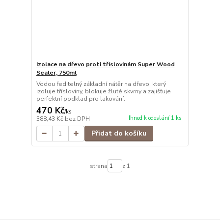
Izolace na dřevo proti tříslovinám Super Wood
Sealer, 750ml
Vodou ředitelný základní nátěr na dřevo, který
izoluje třísloviny, blokuje žluté skvrny a zajišťuje
perfektní podklad pro lakování.
470 Kč
/
ks
Ihned k odeslání 1 ks
388,43 Kč
bez DPH
Přidat do košíku
strana
z 1