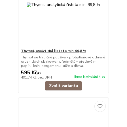
Thymol, analytická čistota min. 99,8 %
Thymol se tradičně používá k protiplísňové ochraně
organických sbírkových předmětů – především
papíru, knih, pergamenu, kůže a dřeva.
595 Kč
/
ks
Ihned k odeslání 4 ks
491,74 Kč
bez DPH
Zvolit variantu