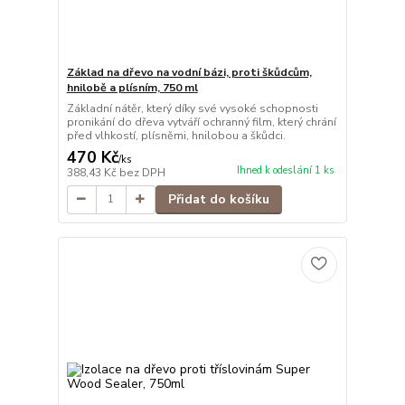
Základ na dřevo na vodní bázi, proti škůdcům,
hnilobě a plísním, 750 ml
Základní nátěr, který díky své vysoké schopnosti
pronikání do dřeva vytváří ochranný film, který chrání
před vlhkostí, plísněmi, hnilobou a škůdci.
470 Kč
/
ks
Ihned k odeslání 1 ks
388,43 Kč
bez DPH
Přidat do košíku