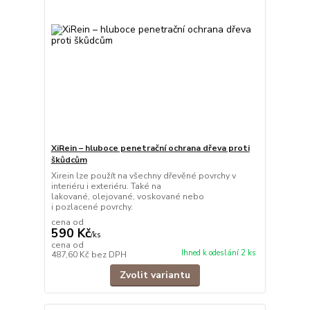
XiRein – hluboce penetrační ochrana dřeva proti
škůdcům
Xirein lze použít na všechny dřevěné povrchy v
interiéru i exteriéru. Také na
lakované, olejované, voskované nebo
i pozlacené povrchy.
cena od
590 Kč
/
ks
cena od
Ihned k odeslání 2 ks
487,60 Kč
bez DPH
Zvolit variantu