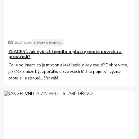
16
.
07
.
2026
Návody & Projekty
ZLACENÍ: Jak vybrat lepidlo a plátky podle povrchu a
prostředí?
Co je poliment, co je mixtion a jaké lepidlo kdy zvolit? Dobře víme,
jak těžké může být zpočátku se ve všech těchto pojmech vyznat,
proto si je společ...
číst celé