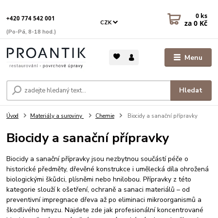
0
ks
+420 774 542 001
za
0 Kč
CZK
(Po-Pá, 8-18 hod.)
Menu
Hledat
Úvod
Materiály a suroviny
Chemie
Biocidy a sanační přípravky
Biocidy a sanační přípravky
Biocidy a sanační přípravky jsou nezbytnou součástí péče o
historické předměty, dřevěné konstrukce i umělecká díla ohrožená
biologickými škůdci, plísněmi nebo hnilobou. Přípravky z této
kategorie slouží k ošetření, ochraně a sanaci materiálů – od
preventivní impregnace dřeva až po eliminaci mikroorganismů a
škodlivého hmyzu. Najdete zde jak profesionální koncentrované