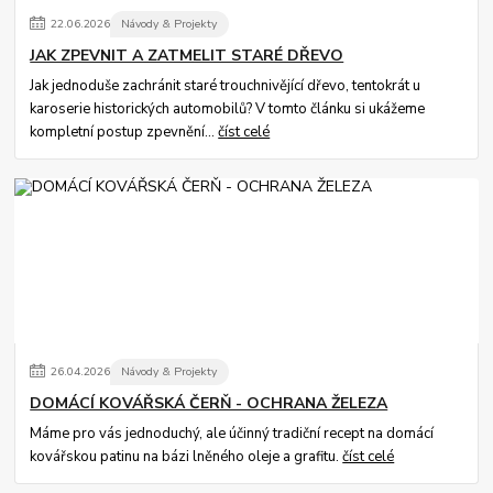
22
.
06
.
2026
Návody & Projekty
JAK ZPEVNIT A ZATMELIT STARÉ DŘEVO
Jak jednoduše zachránit staré trouchnivějící dřevo, tentokrát u
karoserie historických automobilů? V tomto článku si ukážeme
kompletní postup zpevnění...
číst celé
26
.
04
.
2026
Návody & Projekty
DOMÁCÍ KOVÁŘSKÁ ČERŇ - OCHRANA ŽELEZA
Máme pro vás jednoduchý, ale účinný tradiční recept na domácí
kovářskou patinu na bázi lněného oleje a grafitu.
číst celé