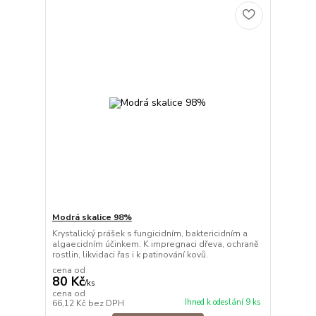
Modrá skalice 98%
Krystalický prášek s fungicidním, baktericidním a
algaecidním účinkem. K impregnaci dřeva, ochraně
rostlin, likvidaci řas i k patinování kovů.
cena od
80 Kč
/
ks
cena od
Ihned k odeslání 9 ks
66,12 Kč
bez DPH