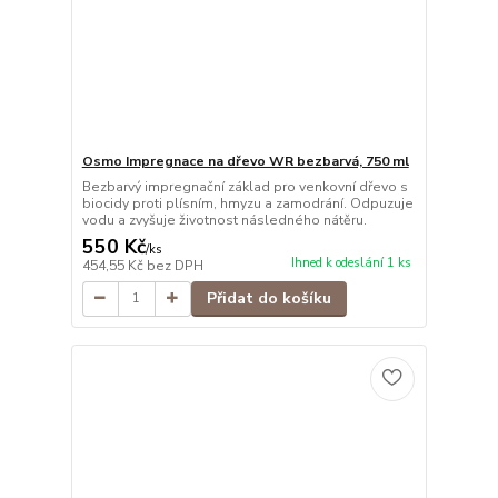
Osmo Impregnace na dřevo WR bezbarvá, 750 ml
Bezbarvý impregnační základ pro venkovní dřevo s
biocidy proti plísním, hmyzu a zamodrání. Odpuzuje
vodu a zvyšuje životnost následného nátěru.
550 Kč
/
ks
Ihned k odeslání 1 ks
454,55 Kč
bez DPH
Přidat do košíku