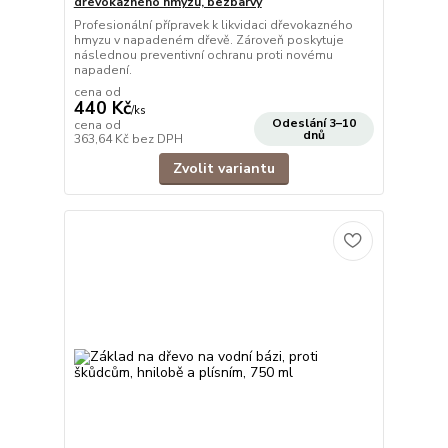
dřevokazného hmyzu, bezbarvý
Profesionální přípravek k likvidaci dřevokazného
hmyzu v napadeném dřevě. Zároveň poskytuje
následnou preventivní ochranu proti novému
napadení.
cena od
440 Kč
/
ks
Odeslání 3–10
cena od
dnů
363,64 Kč
bez DPH
Zvolit variantu