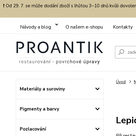
❗ Od 29. 7. se může dodání zboží s lhůtou 3–10 dnů kvůli dovol
Návody a blog
O našem e-shopu
Kontakty
Úvod
N
Materiály a suroviny
Pigmenty a barvy
Lepi
Pozlacování
Při resta