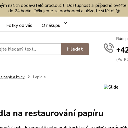
eným našich dodavatelů prodloužit. Dostupnost si případně ověřte
do 24 hodin. Děkujeme za pochopení a užívejte si léto! 😎
Fotky od vás
O nákupu
Rádi 
+42
Hledat
(Po-Pá
a papír a knihy
Lepidla
dla na restaurování papíru
urování knih, dokumentů nebo grafických listů je
výběr správnéh