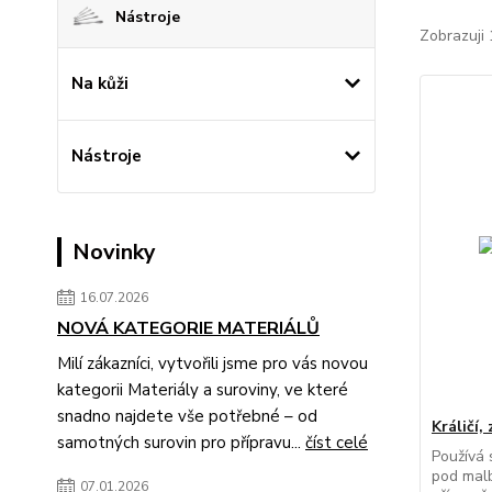
Nástroje
Zobrazuji 
Na kůži
Nástroje
Novinky
16.07.2026
NOVÁ KATEGORIE MATERIÁLŮ
Milí zákazníci, vytvořili jsme pro vás novou
kategorii Materiály a suroviny, ve které
snadno najdete vše potřebné – od
Králičí, 
samotných surovin pro přípravu...
číst celé
Používá 
pod malb
07.01.2026