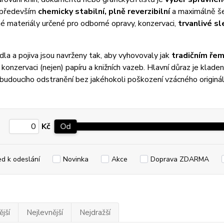
 především
chemicky stabilní, plně reverzibilní
a maximálně še
 materiály určené pro odborné opravy, konzervaci,
trvanlivé sl
dla a pojiva jsou navrženy tak, aby vyhovovaly jak
tradičním ře
konzervaci (nejen) papíru a knižních vazeb. Hlavní důraz je klade
udoucího odstranění bez jakéhokoli poškození vzácného originál
Kč
Od
ed k odeslání
Novinka
Akce
Doprava ZDARMA
jší
Nejlevnější
Nejdražší