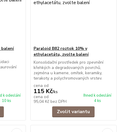
 balení
Paraloid B82 roztok 10% v
ethylacetátu, zvolte balení
idaci
Konsolidační prostředek pro zpevnění
taurování
křehkých a degradovaných povrchů,
zejména u kamene, omítek, keramiky,
terakoty a polychromovaných vrstev.
cena od
115 Kč
/
ks
d k odeslání
Ihned k odeslání
cena od
10 ks
4 ks
95,04 Kč
bez DPH
Zvolit variantu