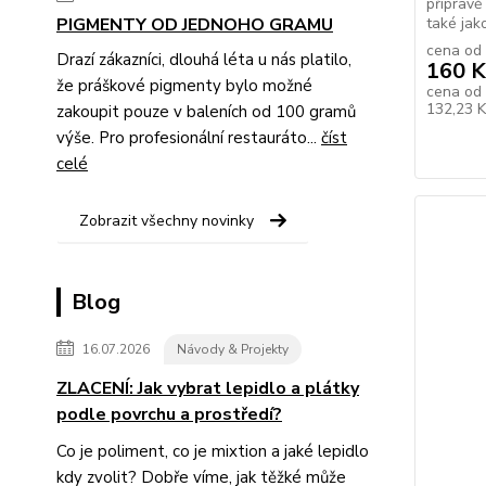
přípravě
PIGMENTY OD JEDNOHO GRAMU
také jako
cena od
Drazí zákazníci, dlouhá léta u nás platilo,
160 K
že práškové pigmenty bylo možné
cena od
132,23 
zakoupit pouze v baleních od 100 gramů
výše. Pro profesionální restauráto...
číst
celé
Zobrazit všechny novinky
Blog
16.07.2026
Návody & Projekty
ZLACENÍ: Jak vybrat lepidlo a plátky
podle povrchu a prostředí?
Co je poliment, co je mixtion a jaké lepidlo
kdy zvolit? Dobře víme, jak těžké může