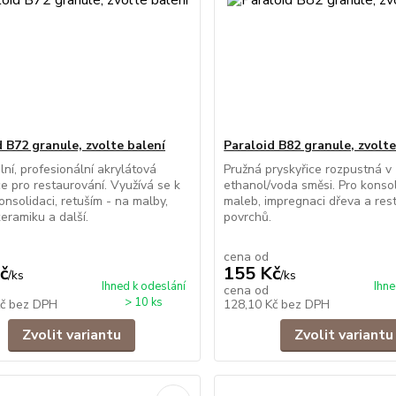
d B72 granule, zvolte balení
Paraloid B82 granule, zvolte
lní, profesionální akrylátová
Pružná pryskyřice rozpustná v
ce pro restaurování. Využívá se k
ethanol/voda směsi. Pro konsol
konsolidaci, retuším - na malby,
maleb, impregnaci dřeva a res
eramiku a další.
povrchů.
cena od
č
155 Kč
/
ks
/
ks
Ihned k odeslání
Ihne
cena od
> 10 ks
Kč
bez DPH
128,10 Kč
bez DPH
Zvolit variantu
Zvolit variantu