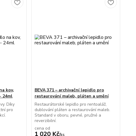
na kov,
BEVA 371 – archivační lepidlo pro
 - 24ml
restaurování maleb, pláten a umění
vy. Díky
Restaurátorské lepidlo pro rentoaláž,
tní pro
dublování pláten a restaurování maleb.
cí.
Standard v oboru, pevné, pružné a
reverzibilní.
cena od
1 020 Kč
/
ks