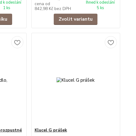
d k odeslání
Ihned k odeslání
cena od
1 ks
5 ks
842,98 Kč
bez DPH
šíku
Zvolit variantu
orozpustné
Klucel G prášek