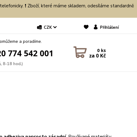
 telefonicky. ❗ Zboží, které máme skladem, odesíláme standardně
CZK
Přihlášení
pomůžeme a poradíme.
0
ks
0 774 542 001
za
0 Kč
, 8-18 hod.)
o adheziva naprosto zásadní
. Používané materiály