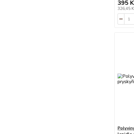
395 K
326,45 
Polyvin