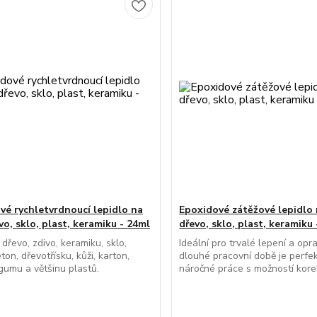
vé rychletvrdnoucí lepidlo na
Epoxidové zátěžové lepidlo 
vo, sklo, plast, keramiku - 24ml
dřevo, sklo, plast, keramiku
 dřevo, zdivo, keramiku, sklo,
Ideální pro trvalé lepení a opra
on, dřevotřísku, kůži, karton,
dlouhé pracovní době je perfek
 gumu a většinu plastů.
náročné práce s možností korek