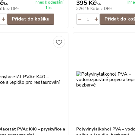
č
395 Kč
Ihned k odeslání
Ihne
/
ks
/
ks
1 ks
Kč
bez DPH
326,45 Kč
bez DPH
Přidat do košíku
Přidat do ko
ylacetát PVAc K40 – pryskyřice a
Polyvinylalkohol PVA – vod