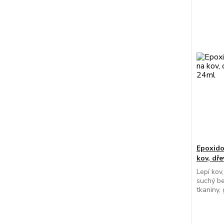
Epoxido
kov, dře
Lepí kov,
suchý bet
tkaniny,