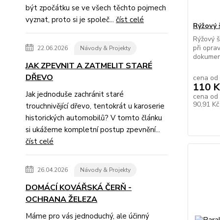
být zpočátku se ve všech těchto pojmech
vyznat, proto si je společ...
číst celé
Rýžový 
Rýžový š
při opra
22.06.2026
Návody & Projekty
dokument
JAK ZPEVNIT A ZATMELIT STARÉ
DŘEVO
cena od
110 K
Jak jednoduše zachránit staré
cena od
90,91 K
trouchnivějící dřevo, tentokrát u karoserie
historických automobilů? V tomto článku
si ukážeme kompletní postup zpevnění...
číst celé
26.04.2026
Návody & Projekty
DOMÁCÍ KOVÁŘSKÁ ČERŇ -
OCHRANA ŽELEZA
Máme pro vás jednoduchý, ale účinný