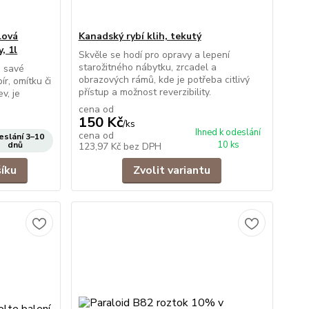
lová
Kanadský rybí klih, tekutý
, 1l
Skvěle se hodí pro opravy a lepení
starožitného nábytku, zrcadel a
o savé
obrazových rámů, kde je potřeba citlivý
r, omítku či
přístup a možnost reverzibility.
v, je
cena od
150 Kč
/
ks
Ihned k odeslání
cena od
slání 3–10
10 ks
dnů
123,97 Kč
bez DPH
šíku
Zvolit variantu