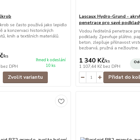
škrob
Lascaux Hydro-Grund - akry
penetrace pro savé podklady
krob se často používá jako lepidlo
vě a konzervaci historických
Vodou ředitelná penetrace pr
ů, knih a textilních materiálů.
podklady. Zpevňuje plátno, papí
beton, zlepšuje přilnavost vrste
bezbarvá, pružná a nežloutne.
č
/
ks
1 340 Kč
Ihned k odeslání
/
ks
Ode
10 ks
č
bez DPH
1 107,44 Kč
bez DPH
Zvolit variantu
Přidat do ko