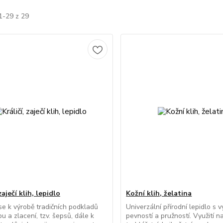
1-29 z 29
zaječí klih, lepidlo
Kožní klih, želatina
se k výrobě tradičních podkladů
Univerzální přírodní lepidlo s 
u a zlacení, tzv. šepsů, dále k
pevností a pružností. Využití n