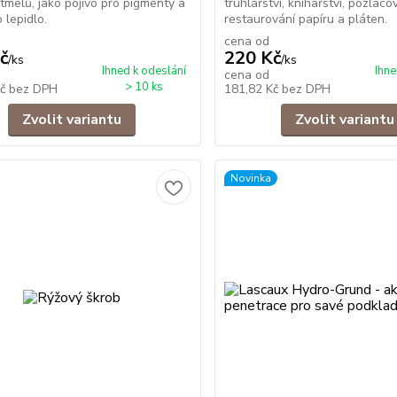
 tmelů, jako pojivo pro pigmenty a
truhlářství, knihařství, pozlacov
 lepidlo.
restaurování papíru a pláten.
cena od
č
220 Kč
/
ks
/
ks
Ihned k odeslání
Ihne
cena od
> 10 ks
Kč
bez DPH
181,82 Kč
bez DPH
Zvolit variantu
Zvolit variantu
Novinka