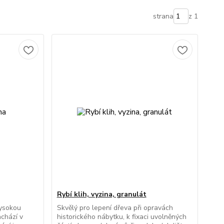
strana
z 1
Rybí klih, vyzina, granulát
vysokou
Skvělý pro lepení dřeva při opravách
achází v
historického nábytku, k fixaci uvolněných