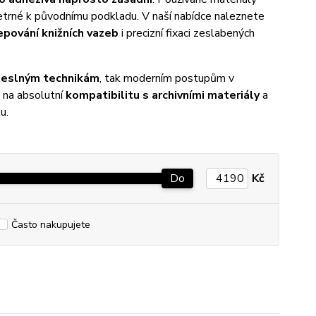
trné k původnímu podkladu. V naší nabídce naleznete
epování knižních vazeb
i precizní fixaci zeslabených
meslným technikám
, tak moderním postupům v
n na absolutní
kompatibilitu s archivními materiály
a
u.
Do
Kč
Často nakupujete