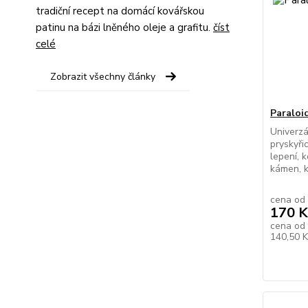
tradiční recept na domácí kovářskou
patinu na bázi lněného oleje a grafitu.
číst
celé
Zobrazit všechny články
Paraloi
Univerzá
pryskyři
lepení, 
kámen, k
cena od
170 K
cena od
140,50 