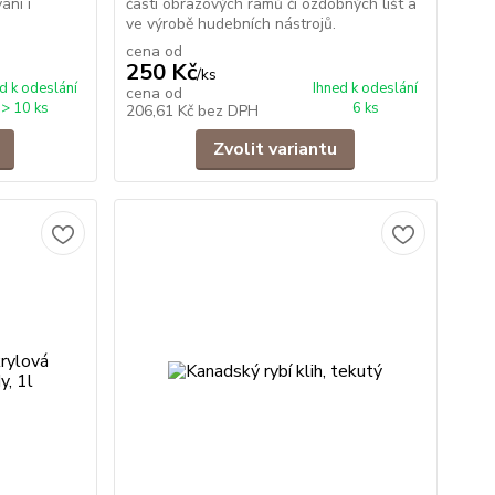
ání i
částí obrazových rámů či ozdobných lišt a
ve výrobě hudebních nástrojů.
cena od
250 Kč
/
ks
d k odeslání
Ihned k odeslání
cena od
> 10 ks
6 ks
206,61 Kč
bez DPH
Zvolit variantu