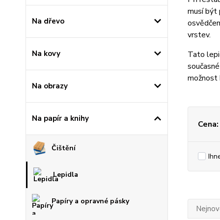
musí být
Na dřevo
osvědčené
vrstev.
Na kovy
Tato lepi
současné 
možnost b
Na obrazy
Na papír a knihy
Cena:
Čištění
Ihn
Lepidla
Papíry a opravné pásky
Nejnově