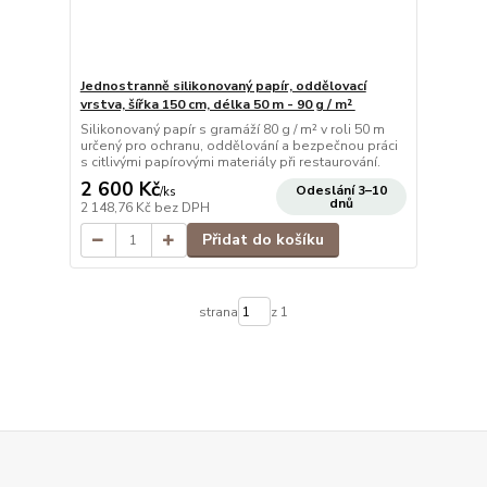
Jednostranně silikonovaný papír, oddělovací
vrstva, šířka 150 cm, délka 50 m - 90 g / m²
Silikonovaný papír s gramáží 80 g / m² v roli 50 m
určený pro ochranu, oddělování a bezpečnou práci
s citlivými papírovými materiály při restaurování.
2 600 Kč
Odeslání 3–10
/
ks
dnů
2 148,76 Kč
bez DPH
Přidat do košíku
strana
z 1