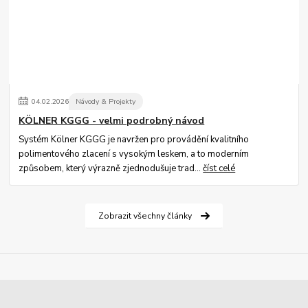
04
.
02
.
2026
Návody & Projekty
KÖLNER KGGG - velmi podrobný návod
Systém Kölner KGGG je navržen pro provádění kvalitního
polimentového zlacení s vysokým leskem, a to moderním
způsobem, který výrazně zjednodušuje trad...
číst celé
Zobrazit všechny články