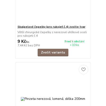
Skalpelové čepelky (pro rukojeť č.4) zvolte tvar
Větší chirurgické čepelky z nerezové uhlíkové oceli
pro rukojeti č.4
9 Kč
Ihned k odeslání
/
ks
> 10 ks
7,44 Kč
bez DPH
Zvolit variantu