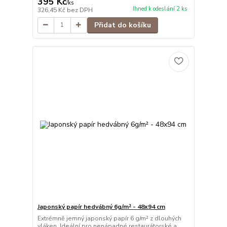
395 Kč
/
ks
Ihned k odeslání 2 ks
326,45 Kč
bez DPH
Přidat do košíku
Japonský papír hedvábný 6g/m² - 48x94 cm
Extrémně jemný japonský papír 6 g/m² z dlouhých
vláken. Ideální pro nenápadné restaurátorské a