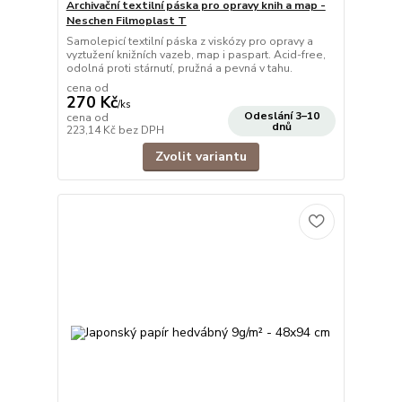
Archivační textilní páska pro opravy knih a map -
Neschen Filmoplast T
Samolepicí textilní páska z viskózy pro opravy a
vyztužení knižních vazeb, map i paspart. Acid-free,
odolná proti stárnutí, pružná a pevná v tahu.
cena od
270 Kč
/
ks
Odeslání 3–10
cena od
dnů
223,14 Kč
bez DPH
Zvolit variantu