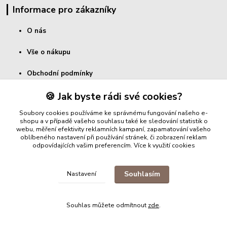
Informace pro zákazníky
O nás
Vše o nákupu
Obchodní podmínky
🍪 Jak byste rádi své cookies?
Kontakty
Soubory cookies používáme ke správnému fungování našeho e-
shopu a v případě vašeho souhlasu také ke sledování statistik o
S čím Vám můžeme pomoci?
webu, měření efektivity reklamních kampaní, zapamatování vašeho
oblíbeného nastavení při používání stránek, či zobrazení reklam
odpovídajících vašim preferencím.
Více k využití cookies
Máte dotaz k našim produktům, nebo byste potřebovali poradit
s výběrem?
Souhlasím
Nastavení
(+420) 774 542 001
– Jan Coma
Souhlas můžete odmítnout
zde
.
Máte dotaz k Vaší objednávce, nebo potřebujete poradit s jejím