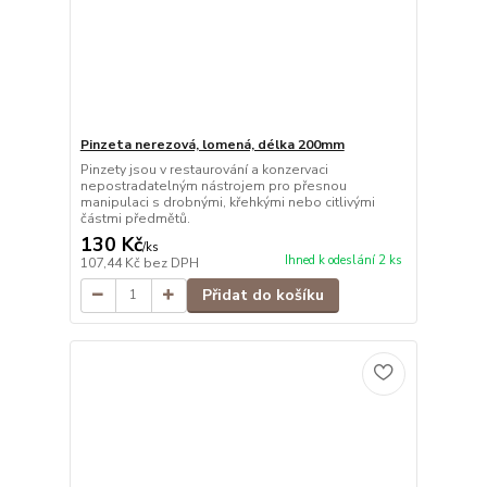
Pinzeta nerezová, lomená, délka 200mm
Pinzety jsou v restaurování a konzervaci
nepostradatelným nástrojem pro přesnou
manipulaci s drobnými, křehkými nebo citlivými
částmi předmětů.
130 Kč
/
ks
Ihned k odeslání 2 ks
107,44 Kč
bez DPH
Přidat do košíku