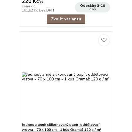
220 Kč
/
ks
Odeslání 3–10
cena od
dnů
181,82 Kč
bez DPH
Zvolit variantu
Jednostranně silikonovaný papír, oddělovací
vrstva - 70 x 100 cm - 1 kus Gramáž 120 g / m²