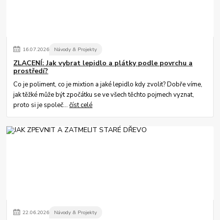
16
.
07
.
2026
Návody & Projekty
ZLACENÍ: Jak vybrat lepidlo a plátky podle povrchu a
prostředí?
Co je poliment, co je mixtion a jaké lepidlo kdy zvolit? Dobře víme,
jak těžké může být zpočátku se ve všech těchto pojmech vyznat,
proto si je společ...
číst celé
22
.
06
.
2026
Návody & Projekty