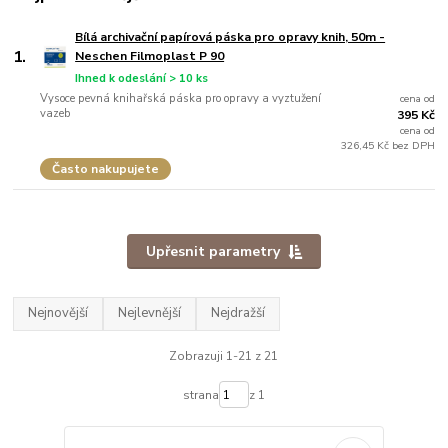
Bílá archivační papírová páska pro opravy knih, 50m -
1.
Neschen Filmoplast P 90
Ihned k odeslání > 10 ks
Vysoce pevná knihařská páska pro opravy a vyztužení
cena od
vazeb
395 Kč
cena od
326,45 Kč bez DPH
Často nakupujete
Upřesnit parametry
Nejnovější
Nejlevnější
Nejdražší
Zobrazuji 1-21 z 21
strana
z 1