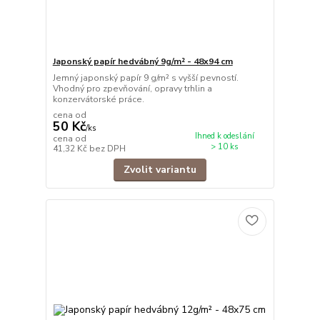
Japonský papír hedvábný 9g/m² - 48x94 cm
Jemný japonský papír 9 g/m² s vyšší pevností.
Vhodný pro zpevňování, opravy trhlin a
konzervátorské práce.
cena od
50 Kč
/
ks
Ihned k odeslání
cena od
> 10 ks
41,32 Kč
bez DPH
Zvolit variantu