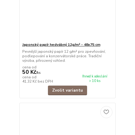
Japonský papír hedvábný 12g/m² - 48x75 cm
Pevnější japonský papír 12 g/m² pro zpevňování,
podlepování a konzervátorské práce. Tradiční
výroba, přirozený vzhled.
cena od
50 Kč
/
ks
Ihned k odeslání
cena od
> 10 ks
41,32 Kč
bez DPH
Zvolit variantu