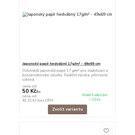
Japonský papír hedvábný 17g/m² - 49x69 cm
Odolnější japonský papír 17 g/m² pro stabilizaci a
konzervátorské zásahy. Tradiční výroba, přirozený
vzhled.
cena od
50 Kč
/
ks
Ihned k odeslání
cena od
> 10 ks
41,32 Kč
bez DPH
Zvolit variantu