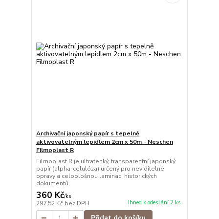
Archivační japonský papír s tepelně
aktivovatelným lepidlem 2cm x 50m - Neschen
Filmoplast R
Filmoplast R je ultratenký, transparentní japonský
papír (alpha-celulóza) určený pro neviditelné
opravy a celoplošnou laminaci historických
dokumentů.
360 Kč
/
ks
Ihned k odeslání 2 ks
297,52 Kč
bez DPH
Přidat do košíku