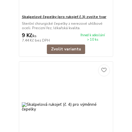
Skalpelové čepelky (pro rukojeť č.3) zvolte tvar
Sterilní chirurgické čepelky z nerezové uhlíkové
oceli. Precizní řez, lékařská kvalita.
9 Kč
Ihned k odeslání
/
ks
> 10 ks
7,44 Kč
bez DPH
Zvolit variantu