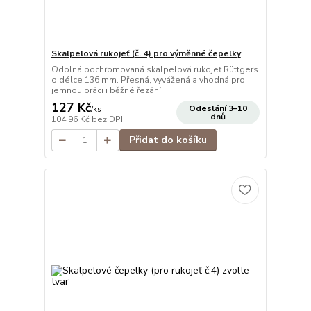
Skalpelová rukojeť (č. 4) pro výměnné čepelky
Odolná pochromovaná skalpelová rukojeť Rüttgers
o délce 136 mm. Přesná, vyvážená a vhodná pro
jemnou práci i běžné řezání.
127 Kč
Odeslání 3–10
/
ks
dnů
104,96 Kč
bez DPH
Přidat do košíku