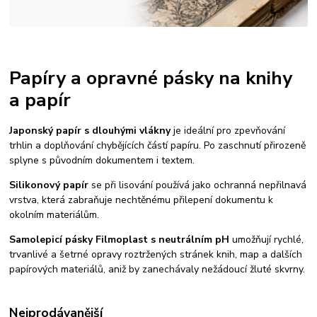
Papíry a opravné pásky na knihy
a papír
Japonský papír s dlouhými vlákny
je ideální pro zpevňování
trhlin a doplňování chybějících částí papíru. Po zaschnutí přirozeně
splyne s původním dokumentem i textem.
Silikonový papír
se při lisování používá jako ochranná nepřilnavá
vrstva, která zabraňuje nechtěnému přilepení dokumentu k
okolním materiálům.
Samolepicí pásky Filmoplast s neutrálním pH
umožňují rychlé,
trvanlivé a šetrné opravy roztržených stránek knih, map a dalších
papírových materiálů, aniž by zanechávaly nežádoucí žluté skvrny.
Nejprodávanější