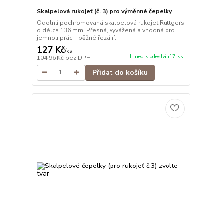
Skalpelová rukojeť (č. 3) pro výměnné čepelky
Odolná pochromovaná skalpelová rukojeť Rüttgers
o délce 136 mm. Přesná, vyvážená a vhodná pro
jemnou práci i běžné řezání.
127 Kč
/
ks
Ihned k odeslání 7 ks
104,96 Kč
bez DPH
Přidat do košíku