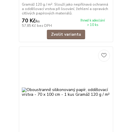
Gramáž 120 g / m². Slouží jako nepřilnavá ochranná
a oddělovací vrstva při lisování, žehlení a opravách
citlivých papírových materiálů.
70 Kč
Ihned k odeslání
/
ks
> 10 ks
57,85 Kč
bez DPH
Zvolit variantu