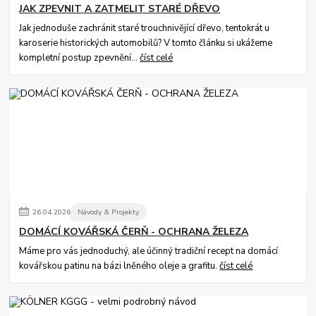
JAK ZPEVNIT A ZATMELIT STARÉ DŘEVO
Jak jednoduše zachránit staré trouchnivějící dřevo, tentokrát u
karoserie historických automobilů? V tomto článku si ukážeme
kompletní postup zpevnění...
číst celé
26
.
04
.
2026
Návody & Projekty
DOMÁCÍ KOVÁŘSKÁ ČERŇ - OCHRANA ŽELEZA
Máme pro vás jednoduchý, ale účinný tradiční recept na domácí
kovářskou patinu na bázi lněného oleje a grafitu.
číst celé