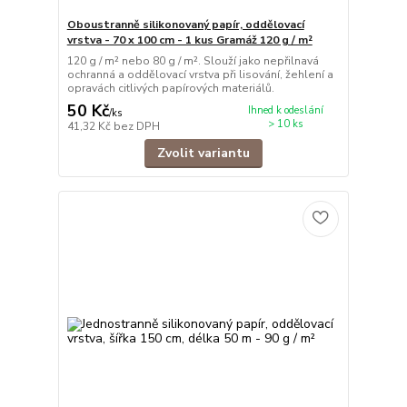
Oboustranně silikonovaný papír, oddělovací
vrstva - 70 x 100 cm - 1 kus Gramáž 120 g / m²
120 g / m² nebo 80 g / m². Slouží jako nepřilnavá
ochranná a oddělovací vrstva při lisování, žehlení a
opravách citlivých papírových materiálů.
50 Kč
Ihned k odeslání
/
ks
> 10 ks
41,32 Kč
bez DPH
Zvolit variantu