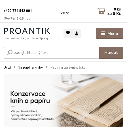
0
ks
+420 774 542 001
za
0 Kč
CZK
(Po-Pá, 8-18 hod.)
Menu
Hledat
Úvod
Na papír a knihy
Papíry a opravné pásky