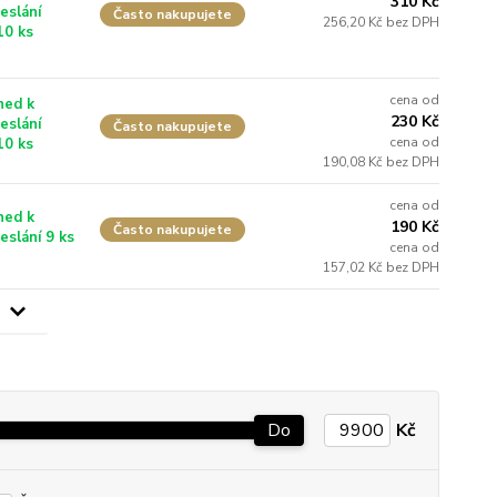
310 Kč
eslání
Často nakupujete
256,20 Kč bez DPH
10 ks
cena od
ned k
230 Kč
eslání
Často nakupujete
cena od
10 ks
190,08 Kč bez DPH
cena od
ned k
190 Kč
Často nakupujete
eslání 9 ks
cena od
157,02 Kč bez DPH
Do
Kč