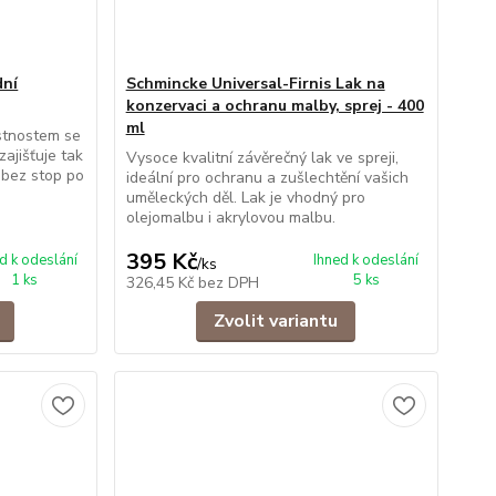
dní
Schmincke Universal-Firnis Lak na
konzervaci a ochranu malby, sprej - 400
ml
stnostem se
ajišťuje tak
Vysoce kvalitní závěrečný lak ve spreji,
 bez stop po
ideální pro ochranu a zušlechtění vašich
uměleckých děl. Lak je vhodný pro
olejomalbu i akrylovou malbu.
395 Kč
d k odeslání
Ihned k odeslání
/
ks
1 ks
5 ks
326,45 Kč
bez DPH
Zvolit variantu