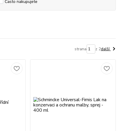
Často nakupujete
strana
z 2
další