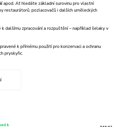
ií
apod. Ať hledáte základní surovinu pro vlastní
by restaurátorů, pozlacovačů i dalších uměleckých
é k dalšímu zpracování a rozpuštění – například šelaky v
ipravené k přímému použití pro konzervaci a ochranu
h pryskyřic.
í
ned k