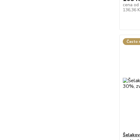
cena od
136,36 
Často 
Šelakov