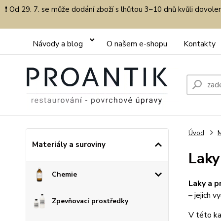
❗ Od 29. 7. se může dodání zboží s lhůtou 3–10 dnů kvůli dovol
Návody a blog
O našem e-shopu
Kontakty
Úvod
M
Materiály a suroviny
Laky
Chemie
Laky a p
– jejich v
Zpevňovací prostředky
V této ka