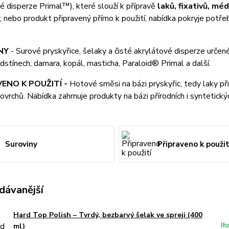
é disperze Primal™), které slouží k přípravě
laků, fixativů, méd
, nebo produkt připravený přímo k použití, nabídka pokryje potře
NY
- Surové pryskyřice, šelaky a čisté akrylátové disperze určen
dstínech, damara, kopál, masticha, Paraloid® Primal a další.
ENO K POUŽITÍ -
Hotové směsi na bázi pryskyřic, tedy laky př
ovrchů. Nabídka zahrnuje produkty na bázi přírodních i syntetickýc
Suroviny
Připraveno k použit
dávanější
Hard Top Polish – Tvrdý, bezbarvý šelak ve spreji (400
Ih
ml)