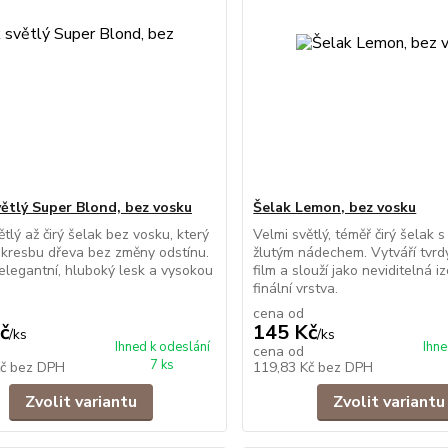
větlý Super Blond, bez vosku
Šelak Lemon, bez vosku
ětlý až čirý šelak bez vosku, který
Velmi světlý, téměř čirý šelak 
 kresbu dřeva bez změny odstínu.
žlutým nádechem. Vytváří tvrd
legantní, hluboký lesk a vysokou
film a slouží jako neviditelná iz
finální vrstva.
cena od
č
145 Kč
/
ks
/
ks
Ihned k odeslání
Ihne
cena od
7 ks
Kč
bez DPH
119,83 Kč
bez DPH
Zvolit variantu
Zvolit variantu