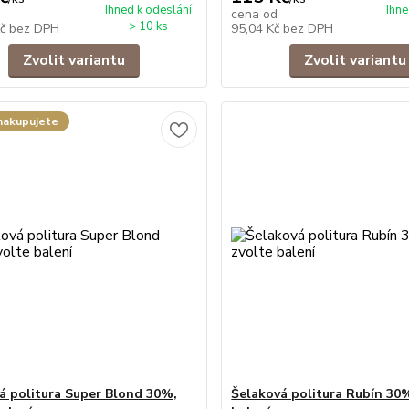
Ihned k odeslání
Ihne
cena od
> 10 ks
Kč
bez DPH
95,04 Kč
bez DPH
Zvolit variantu
Zvolit variantu
nakupujete
á politura Super Blond 30%,
Šelaková politura Rubín 30%