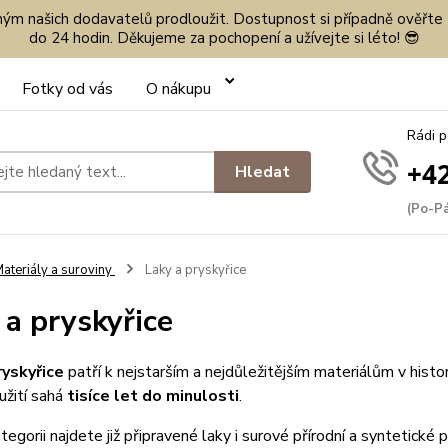
eným našich dodavatelů prodloužit. Dostupnost si případně ověřte
do 24 hodin. Děkujeme za pochopení a užívejte si léto! 😎
Fotky od vás
O nákupu
Rádi 
+42
Hledat
(Po-Pá
ateriály a suroviny
Laky a pryskyřice
 a pryskyřice
ryskyřice
patří k nejstarším a nejdůležitějším materiálům v histo
yužití sahá
tisíce let do minulosti
.
tegorii najdete již připravené laky i surové přírodní a syntetické