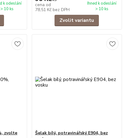
d k odeslání
Ihned k odeslání
cena od
> 10 ks
> 10 ks
78,51 Kč
bez DPH
Zvolit variantu
, zvolte
Šelak bílý, potravinářský E904, bez