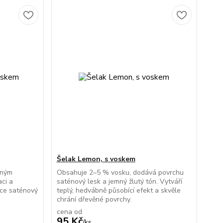
Šelak Lemon, s voskem
eným
Obsahuje 2–5 % vosku, dodává povrchu
aci a
saténový lesk a jemný žlutý tón. Vytváří
ce saténový
teplý, hedvábně působící efekt a skvěle
chrání dřevěné povrchy.
cena od
95 Kč
/
ks