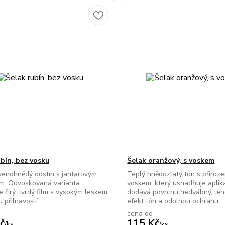
ubín, bez vosku
Šelak oranžový, s voskem
venohnědý odstín s jantarovým
Teplý hnědozlatý tón s přiroz
m. Odvoskovaná varianta
voskem, který usnadňuje aplik
e čirý, tvrdý film s vysokým leskem
dodává povrchu hedvábný, leh
 přilnavostí.
efekt tón a odolnou ochranu,
cena od
č
115 Kč
/
ks
/
ks