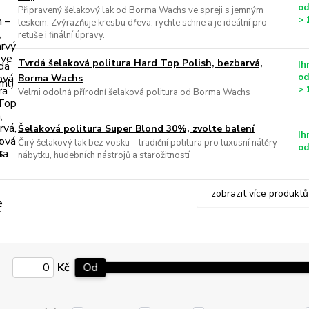
od
Připravený šelakový lak od Borma Wachs ve spreji s jemným
> 
leskem. Zvýrazňuje kresbu dřeva, rychle schne a je ideální pro
retuše i finální úpravy.
Tvrdá šelaková politura Hard Top Polish, bezbarvá,
Ih
od
Borma Wachs
> 
Velmi odolná přírodní šelaková politura od Borma Wachs
Šelaková politura Super Blond 30%, zvolte balení
Ih
Čirý šelakový lak bez vosku – tradiční politura pro luxusní nátěry
od
nábytku, hudebních nástrojů a starožitností
zobrazit více produktů
Kč
Od