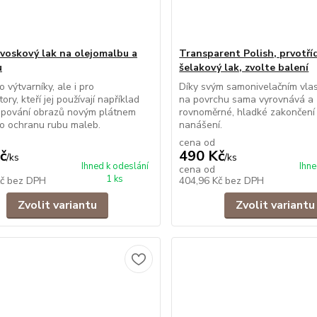
 voskový lak na olejomalbu a
Transparent Polish, prvotří
u
šelakový lak, zvolte balení
 výtvarníky, ale i pro
Díky svým samonivelačním vla
ory, kteří jej používají například
na povrchu sama vyrovnává a z
epování obrazů novým plátnem
rovnoměrné, hladké zakončení
o ochranu rubu maleb.
nanášení.
cena od
č
490 Kč
/
ks
/
ks
Ihned k odeslání
Ihne
cena od
1 ks
Kč
bez DPH
404,96 Kč
bez DPH
Zvolit variantu
Zvolit variantu