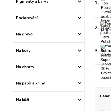
Pigmenty a barvy
1.
Pozlacování
2.
Na dřevo
3.
Na kovy
Na obrazy
Na papír a knihy
Cena:
Na kůži