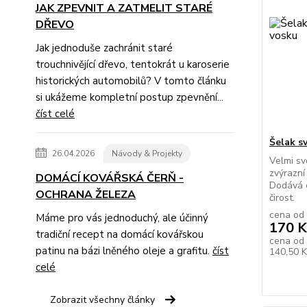
JAK ZPEVNIT A ZATMELIT STARÉ
DŘEVO
Jak jednoduše zachránit staré
trouchnivějící dřevo, tentokrát u karoserie
historických automobilů? V tomto článku
si ukážeme kompletní postup zpevnění...
číst celé
Šelak s
26.04.2026
Návody & Projekty
Velmi sv
zvýrazní
DOMÁCÍ KOVÁŘSKÁ ČERŇ -
Dodává e
OCHRANA ŽELEZA
čirost.
cena od
Máme pro vás jednoduchý, ale účinný
170 K
tradiční recept na domácí kovářskou
cena od
patinu na bázi lněného oleje a grafitu.
číst
140,50 
celé
Zobrazit všechny články