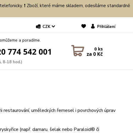
 telefonicky. ❗ Zboží, které máme skladem, odesíláme standardně
CZK
Přihlášení
pomůžeme a poradíme.
0
ks
0 774 542 001
za
0 Kč
, 8-18 hod.)
rii restaurování, uměleckých řemesel i povrchových úprav
 pryskyřice (např. damaru, šelak nebo Paraloid® či