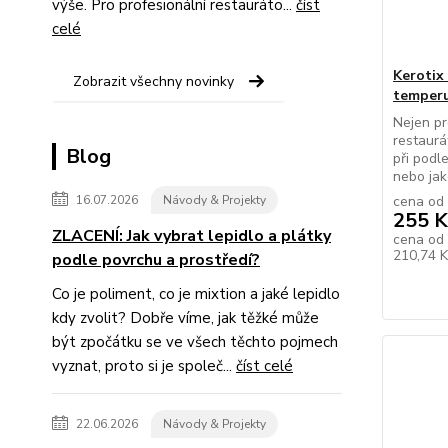
výše. Pro profesionální restauráto...
číst
celé
Kerotix
Zobrazit všechny novinky
temper
Nejen pro
restaurát
Blog
při podl
nebo jak
16.07.2026
Návody & Projekty
cena od
255 K
ZLACENÍ: Jak vybrat lepidlo a plátky
cena od
210,74 
podle povrchu a prostředí?
Co je poliment, co je mixtion a jaké lepidlo
kdy zvolit? Dobře víme, jak těžké může
být zpočátku se ve všech těchto pojmech
vyznat, proto si je společ...
číst celé
22.06.2026
Návody & Projekty