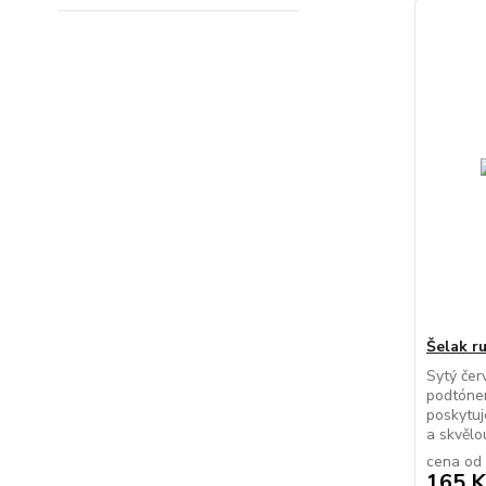
Šelak r
Sytý čer
podtóne
poskytuj
a skvělou
cena od
165 K