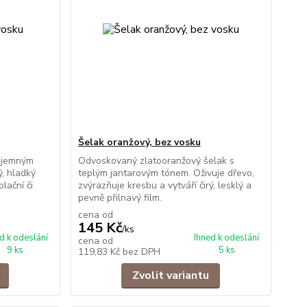
Šelak oranžový, bez vosku
s jemným
Odvoskovaný zlatooranžový šelak s
ý, hladký
teplým jantarovým tónem. Oživuje dřevo,
olační či
zvýrazňuje kresbu a vytváří čirý, lesklý a
pevně přilnavý film.
cena od
145 Kč
/
ks
d k odeslání
Ihned k odeslání
cena od
9 ks
5 ks
119,83 Kč
bez DPH
Zvolit variantu