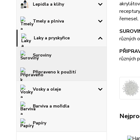
akrylátov
Lepidla a klihy
receptury
řemesel.
Tmely a plniva
SUROVI
Laky a pryskyřice
různých o
PŘIPRAV
Suroviny
různých p
Připraveno k použití
Vosky a oleje
Barviva a mořidla
Nejpro
Papíry