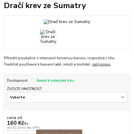
Dračí krev ze Sumatry
Přírodní pryskyřice s intenzivní červenou barvou, rozpustná v lihu.
Tradičně používaná k barvení laků, retuší a mořidel.
celý popis
Dostupnost
Ihned k odeslání 4 ks
ZVOLTE HMOTNOST
cena od
160 Kč
/
ks
od
132,23 Kč
bez DPH