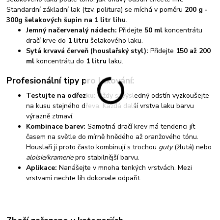
Standardní základní lak (tzv. politura) se míchá v poměru
200 g -
300g šelakových šupin na 1 litr lihu
.
Jemný načervenalý nádech:
Přidejte
50 ml
koncentrátu
dračí krve do
1 litru
šelakového laku.
Sytá krvavá červeň (houslařský styl):
Přidejte
150 až 200
ml
koncentrátu do
1 litru
laku.
Profesionální tipy pro lakování:
Testujte na odřezku:
Vždy si výsledný odstín vyzkoušejte
na kusu stejného dřeva. Každá další vrstva laku barvu
výrazně ztmaví.
Kombinace barev:
Samotná dračí krev má tendenci jít
časem na světle do mírně hnědého až oranžového tónu.
Houslaři ji proto často kombinují s trochou
guty
(žlutá) nebo
aloisie/kramerie
pro stabilnější barvu.
Aplikace:
Nanášejte v mnoha tenkých vrstvách. Mezi
vrstvami nechte líh dokonale odpařit.