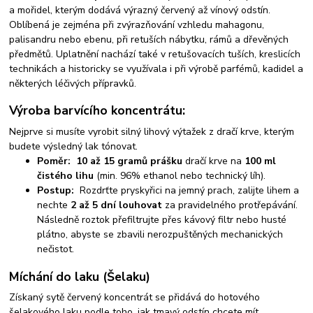
a mořidel, kterým dodává výrazný červený až vínový odstín.
Oblíbená je zejména při zvýrazňování vzhledu mahagonu,
palisandru nebo ebenu, při retuších nábytku, rámů a dřevěných
předmětů. Uplatnění nachází také v retušovacích tuších, kreslicích
technikách a historicky se využívala i při výrobě parfémů, kadidel a
některých léčivých přípravků.
Výroba barvícího koncentrátu:
Nejprve si musíte vyrobit silný lihový výtažek z dračí krve, kterým
budete výsledný lak tónovat.
Poměr:
10 až 15 gramů prášku
dračí krve na
100 ml
čistého lihu
(min. 96% ethanol nebo technický líh).
Postup:
Rozdrťte pryskyřici na jemný prach, zalijte lihem a
nechte
2 až 5 dní louhovat
za pravidelného protřepávání.
Následně roztok přefiltrujte přes kávový filtr nebo husté
plátno, abyste se zbavili nerozpuštěných mechanických
nečistot.
Míchání do laku (Šelaku)
Získaný sytě červený koncentrát se přidává do hotového
šelakového laku podle toho, jak tmavý odstín chcete mít.