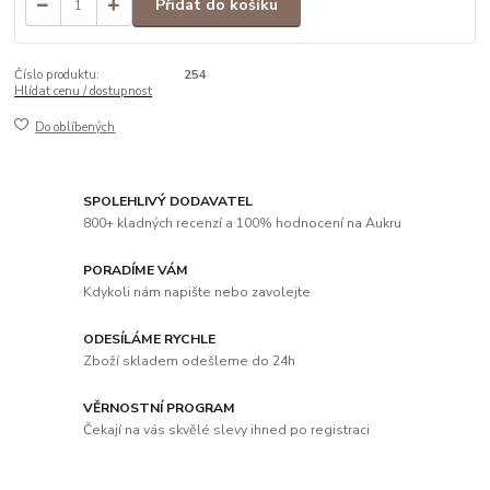
Přidat do košíku
Číslo produktu:
254
Hlídat cenu / dostupnost
Do oblíbených
SPOLEHLIVÝ DODAVATEL
800+ kladných recenzí a 100% hodnocení na Aukru
PORADÍME VÁM
Kdykoli nám napište nebo zavolejte
ODESÍLÁME RYCHLE
Zboží skladem odešleme do 24h
VĚRNOSTNÍ PROGRAM
Čekají na vás skvělé slevy ihned po registraci