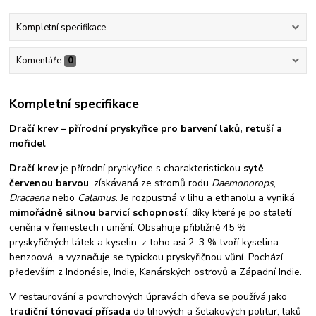
Kompletní specifikace
Komentáře
0
Kompletní specifikace
Dračí krev – přírodní pryskyřice pro barvení laků, retuší a
mořidel
Dračí krev
je přírodní pryskyřice s charakteristickou
sytě
červenou barvou
, získávaná ze stromů rodu
Daemonorops
,
Dracaena
nebo
Calamus
. Je rozpustná v lihu a ethanolu a vyniká
mimořádně silnou barvicí schopností
, díky které je po staletí
ceněna v řemeslech i umění. Obsahuje přibližně 45 %
pryskyřičných látek a kyselin, z toho asi 2–3 % tvoří kyselina
benzoová, a vyznačuje se typickou pryskyřičnou vůní. Pochází
především z Indonésie, Indie, Kanárských ostrovů a Západní Indie.
V restaurování a povrchových úpravách dřeva se používá jako
tradiční tónovací přísada
do lihových a šelakových politur, laků