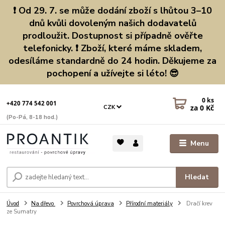
❗ Od 29. 7. se může dodání zboží s lhůtou 3–10
dnů kvůli dovoleným našich dodavatelů
prodloužit. Dostupnost si případně ověřte
telefonicky. ❗ Zboží, které máme skladem,
odesíláme standardně do 24 hodin. Děkujeme za
pochopení a užívejte si léto! 😎
0
ks
+420 774 542 001
za
0 Kč
CZK
(Po-Pá, 8-18 hod.)
Menu
Hledat
Úvod
Na dřevo
Povrchová úprava
Přírodní materiály
Dračí krev
ze Sumatry