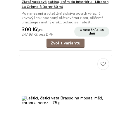
Zlatá vosková patina, krém do interiéru - Liberon
La Crème à Dorer 30 ml
Po nanesení a vyleštění získává povrch výrazný
kovový lesk podobný plátkovému zlatu, přičemž
umožňuje i matný efekt, pokud se neleští.
300 Kč
Odeslání 3–10
/
ks
dnů
247,93 Kč
bez DPH
Zvolit variantu