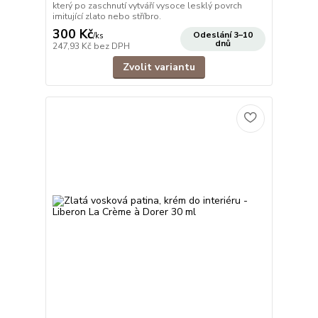
který po zaschnutí vytváří vysoce lesklý povrch
imitující zlato nebo stříbro.
300 Kč
Odeslání 3–10
/
ks
dnů
247,93 Kč
bez DPH
Zvolit variantu