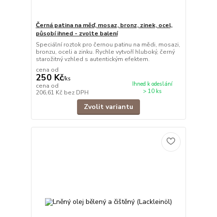
Černá patina na měď, mosaz, bronz, zinek, ocel,
působí ihned - zvolte balení
Speciální roztok pro černou patinu na mědi, mosazi,
bronzu, oceli a zinku. Rychle vytvoří hluboký, černý
starožitný vzhled s autentickým efektem.
cena od
250 Kč
/
ks
Ihned k odeslání
cena od
> 10 ks
206,61 Kč
bez DPH
Zvolit variantu