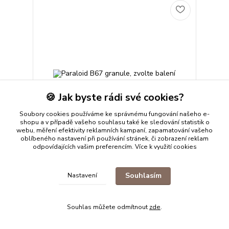
🍪 Jak byste rádi své cookies?
Soubory cookies používáme ke správnému fungování našeho e-
shopu a v případě vašeho souhlasu také ke sledování statistik o
webu, měření efektivity reklamních kampaní, zapamatování vašeho
oblíbeného nastavení při používání stránek, či zobrazení reklam
odpovídajících vašim preferencím.
Více k využití cookies
Paraloid B67 granule, zvolte balení
Díky kombinaci hydrofobních vlastností, stability a
Souhlasím
Nastavení
dobré zpracovatelnosti k nejspolehlivějším volbám
pro konzervaci předmětů vystavených vlhkosti.
cena od
160 Kč
/
ks
Souhlas můžete odmítnout
zde
.
cena od
Ihned k odeslání 8 ks
132,23 Kč
bez DPH