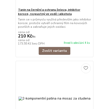
Tanin na černění a ochranu železa, inhibitor
koroze, rozpustný ve vodě i alkoholu
Tanin se v průmyslu využívá především jako inhibitor
koroze, protože vytváří ochranný film na kovových
površích a zabraňuje jejich oxidaci.
cena od
210 Kč
/
ks
cena od
Ihned k odeslání 4 ks
173,55 Kč
bez DPH
Zvolit variantu