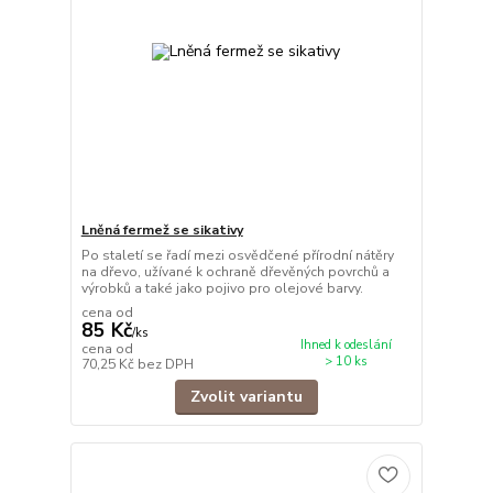
Lněná fermež se sikativy
Po staletí se řadí mezi osvědčené přírodní nátěry
na dřevo, užívané k ochraně dřevěných povrchů a
výrobků a také jako pojivo pro olejové barvy.
cena od
85 Kč
/
ks
Ihned k odeslání
cena od
> 10 ks
70,25 Kč
bez DPH
Zvolit variantu