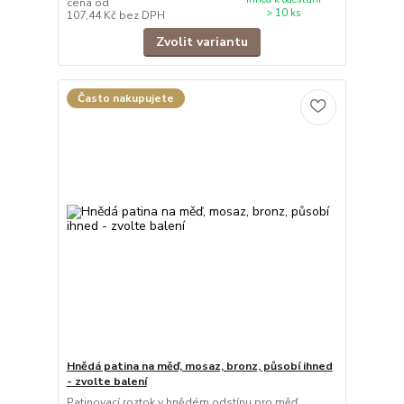
cena od
> 10 ks
107,44 Kč
bez DPH
Zvolit variantu
Často nakupujete
Hnědá patina na měď, mosaz, bronz, působí ihned
- zvolte balení
Patinovací roztok v hnědém odstínu pro měď,