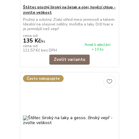
Štětec plochý široký na šelak a olej, hovězí chlup -
zvolte velikost
Pružný a odolný. Zlatý střed mezi jemností a tahem.
Ideální na olejové nátěry, mořidla a laky. Drží tvar a
je jemnější než vepř.
cena od
135 Kč
/
ks
Ihned k odeslání
cena od
> 10 ks
111,57 Kč
bez DPH
Zvolit variantu
Často nakupujete