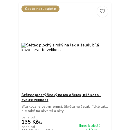
Často nakupujete
Štětec plochý široký na lak a šelak, bílá koza -
zvolte velikost
Bílá koza je velmi jemná. Skvělá na šelak, řídké laky,
ale také na akvarel a akryl.
cena od
135 Kč
/
ks
Ihned k odeslání
cena od