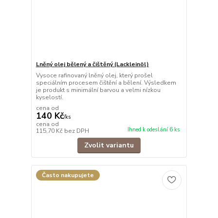
Lněný olej bělený a čištěný (Lackleinöl)
Vysoce rafinovaný lněný olej, který prošel
speciálním procesem čištění a bělení. Výsledkem
je produkt s minimální barvou a velmi nízkou
kyselostí.
cena od
140 Kč
/
ks
cena od
Ihned k odeslání 6 ks
115,70 Kč
bez DPH
Zvolit variantu
Často nakupujete