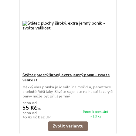
Štětec plochý široký, extra jemný poník - zvolte
velikost
Měkký vlas poníka je ideální na mořidla, penetrace
a tekuté řidší laky. Skvěle saje, ale na husté lazury či
barvy může být příliš jemný.
cena od
55 Kč
/
ks
Ihned k odeslání
cena od
> 10 ks
45,45 Kč
bez DPH
Zvolit variantu