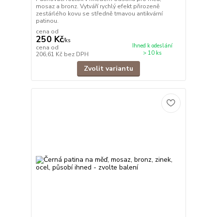
mosaz a bronz. Vytváří rychlý efekt přirozeně
zestárlého kovu se středně tmavou antikvární
patinou.
cena od
250 Kč
/
ks
Ihned k odeslání
cena od
> 10 ks
206,61 Kč
bez DPH
Zvolit variantu