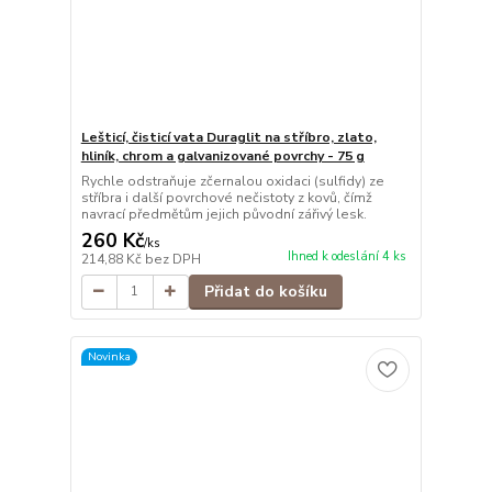
Lešticí, čisticí vata Duraglit na stříbro, zlato,
hliník, chrom a galvanizované povrchy - 75 g
Rychle odstraňuje zčernalou oxidaci (sulfidy) ze
stříbra i další povrchové nečistoty z kovů, čímž
navrací předmětům jejich původní zářivý lesk.
260 Kč
/
ks
Ihned k odeslání 4 ks
214,88 Kč
bez DPH
Přidat do košíku
Novinka