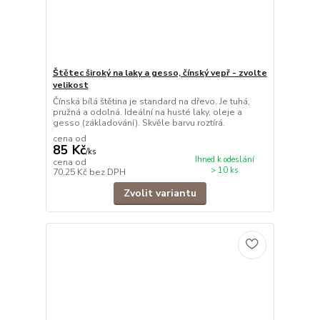
Štětec široký na laky a gesso, čínský vepř - zvolte
velikost
Čínská bílá štětina je standard na dřevo. Je tuhá,
pružná a odolná. Ideální na husté laky, oleje a
gesso (základování). Skvěle barvu roztírá.
cena od
85 Kč
/
ks
Ihned k odeslání
cena od
> 10 ks
70,25 Kč
bez DPH
Zvolit variantu