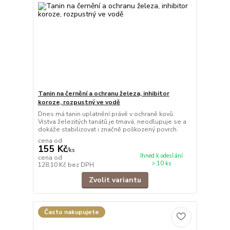
Tanin na černění a ochranu železa, inhibitor
koroze, rozpustný ve vodě
Dnes má tanin uplatnění právě v ochraně kovů.
Vrstva železitých tanátů je tmavá, neodlupuje se a
dokáže stabilizovat i značně poškozený povrch.
cena od
155 Kč
/
ks
Ihned k odeslání
cena od
> 10 ks
128,10 Kč
bez DPH
Zvolit variantu
Často nakupujete