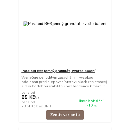
Paraloid B66 jemný granulát, zvolte balení
Vyznačuje se rychlým zasycháním, vysokou
odolností proti slepování vrstev (block-resistance)
a dlouhodobou stabilitou bez tendence k měknutí.
cena od
95 Kč
/
ks
Ihned k odeslání
cena od
> 10 ks
78,51 Kč
bez DPH
Zvolit variantu