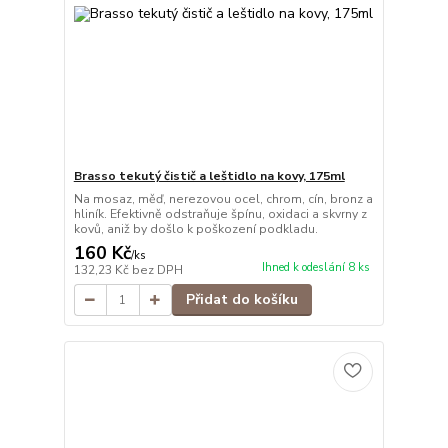
Brasso tekutý čistič a leštidlo na kovy, 175ml
Na mosaz, měď, nerezovou ocel, chrom, cín, bronz a
hliník. Efektivně odstraňuje špínu, oxidaci a skvrny z
kovů, aniž by došlo k poškození podkladu.
160 Kč
/
ks
Ihned k odeslání 8 ks
132,23 Kč
bez DPH
Přidat do košíku