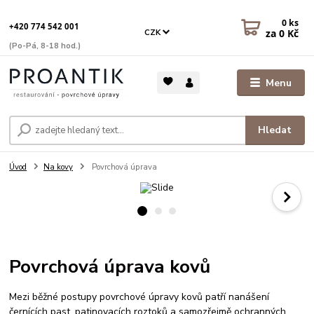
0
ks
+420 774 542 001
za
0 Kč
CZK
(Po-Pá, 8-18 hod.)
Menu
Hledat
Úvod
Na kovy
Povrchová úprava
Povrchová úprava kovů
Mezi běžné postupy povrchové úpravy kovů patří nanášení
černících past, patinovacích roztoků a samozřejmě ochranných