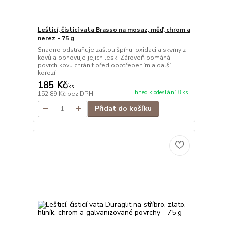
Lešticí, čisticí vata Brasso na mosaz, měď, chrom a
nerez - 75 g
Snadno odstraňuje zašlou špínu, oxidaci a skvrny z
kovů a obnovuje jejich lesk. Zároveň pomáhá
povrch kovu chránit před opotřebením a další
korozí.
185 Kč
/
ks
Ihned k odeslání 8 ks
152,89 Kč
bez DPH
Přidat do košíku