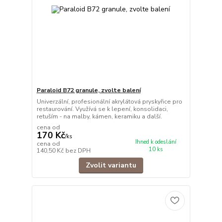
Paraloid B72 granule, zvolte balení
Univerzální, profesionální akrylátová pryskyřice pro
restaurování. Využívá se k lepení, konsolidaci,
retuším - na malby, kámen, keramiku a další.
cena od
170 Kč
/
ks
Ihned k odeslání
cena od
10 ks
140,50 Kč
bez DPH
Zvolit variantu