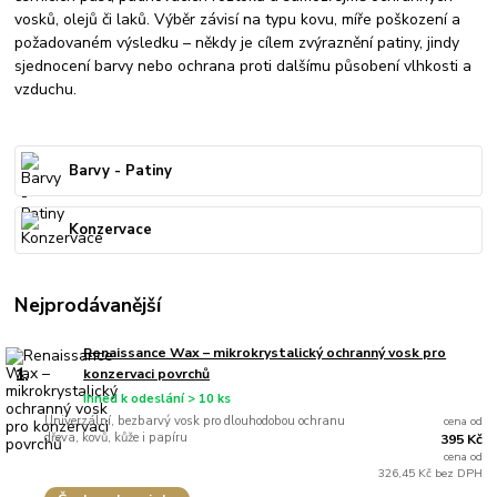
vosků, olejů či laků. Výběr závisí na typu kovu, míře poškození a
požadovaném výsledku – někdy je cílem zvýraznění patiny, jindy
sjednocení barvy nebo ochrana proti dalšímu působení vlhkosti a
vzduchu.
Barvy - Patiny
Konzervace
Nejprodávanější
Renaissance Wax – mikrokrystalický ochranný vosk pro
1.
konzervaci povrchů
Ihned k odeslání > 10 ks
Univerzální, bezbarvý vosk pro dlouhodobou ochranu
cena od
dřeva, kovů, kůže i papíru
395 Kč
cena od
326,45 Kč bez DPH