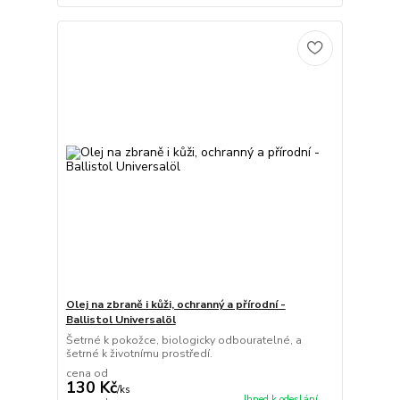
Olej na zbraně i kůži, ochranný a přírodní -
Ballistol Universalöl
Šetrné k pokožce, biologicky odbouratelné, a
šetrné k životnímu prostředí.
cena od
130 Kč
/
ks
Ihned k odeslání