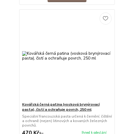
Kovářská černá patina (vosková brynýrovací
pasta), čistí a ochraňuje povrch, 250 ml
Speciální francouzská pasta určená k černění, čištění
a ochraně (nejen) litinových a kovaných železných
povrchů.
470 Kč
Ihned k odeslání
/
ks