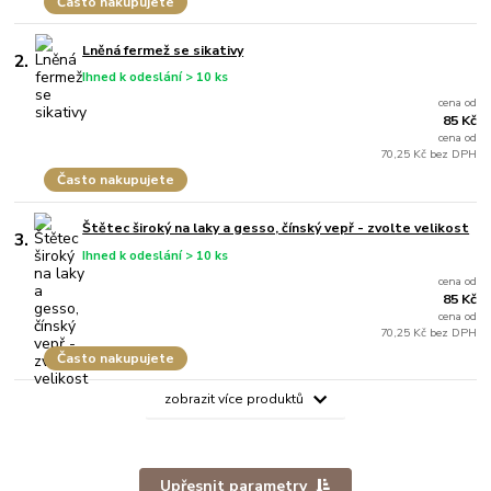
Často nakupujete
Lněná fermež se sikativy
2.
Ihned k odeslání > 10 ks
cena od
85 Kč
cena od
70,25 Kč bez DPH
Často nakupujete
Štětec široký na laky a gesso, čínský vepř - zvolte velikost
3.
Ihned k odeslání > 10 ks
cena od
85 Kč
cena od
70,25 Kč bez DPH
Často nakupujete
zobrazit více produktů
Upřesnit parametry