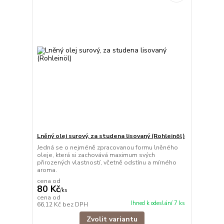
Lněný olej surový, za studena lisovaný (Rohleinöl)
Jedná se o nejméně zpracovanou formu lněného
oleje, která si zachovává maximum svých
přirozených vlastností, včetně odstínu a mírného
aroma.
cena od
80 Kč
/
ks
cena od
Ihned k odeslání 7 ks
66,12 Kč
bez DPH
Zvolit variantu