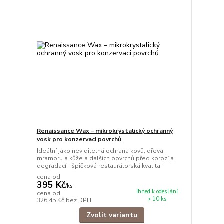
Renaissance Wax – mikrokrystalický ochranný
vosk pro konzervaci povrchů
Ideální jako neviditelná ochrana kovů, dřeva,
mramoru a kůže a dalších povrchů před korozí a
degradací - špičková restaurátorská kvalita.
cena od
395 Kč
/
ks
Ihned k odeslání
cena od
> 10 ks
326,45 Kč
bez DPH
Zvolit variantu