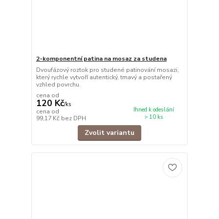
2-komponentní patina na mosaz za studena
Dvoufázový roztok pro studené patinování mosazi,
který rychle vytvoří autentický, tmavý a postařený
vzhled povrchu.
cena od
120 Kč
/
ks
Ihned k odeslání
cena od
> 10 ks
99,17 Kč
bez DPH
Zvolit variantu