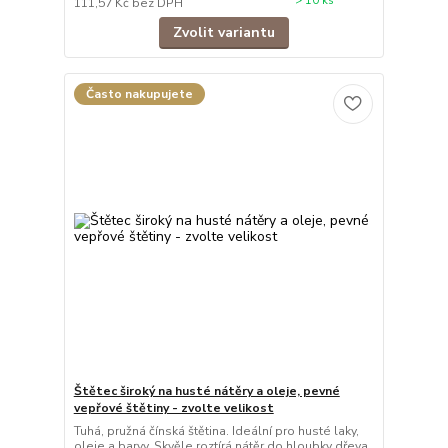
> 10 ks
111,57 Kč
bez DPH
Zvolit variantu
Často nakupujete
Štětec široký na husté nátěry a oleje, pevné
vepřové štětiny - zvolte velikost
Tuhá, pružná čínská štětina. Ideální pro husté laky,
oleje a barvy. Skvěle roztírá nátěr do hloubky dřeva