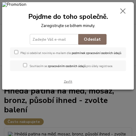
0
ks
+420 774 542 001
za
0 Kč
CZK
Pojďme do toho společně.
(Po-Pá, 8-18 hod.)
Zaregistrujte se během minuty.
Menu
Odeslat
Přeji si odebírat novinky e-mailem dle
podmínek zpracování osobních údajů
.
Hledat
Souhlasím se
zpracováním osobních údajů
pro účely registrace.
Úvod
Na kovy
Povrchová úprava
Barvy - Patiny
Hnědá patina
na měď, mosaz, bronz, působí ihned - zvolte balení
Zavřít
Hnědá patina na měď, mosaz,
bronz, působí ihned - zvolte
balení
Často nakupujete