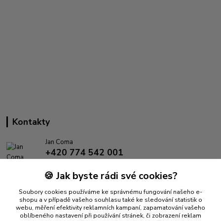
Kontakty
Jan Coma
+420 774 542 001
(Po-Pá, 8-18 hod.)
🍪 Jak byste rádi své cookies?
info@proantik.cz
Soubory cookies používáme ke správnému fungování našeho e-
shopu a v případě vašeho souhlasu také ke sledování statistik o
webu, měření efektivity reklamních kampaní, zapamatování vašeho
oblíbeného nastavení při používání stránek, či zobrazení reklam