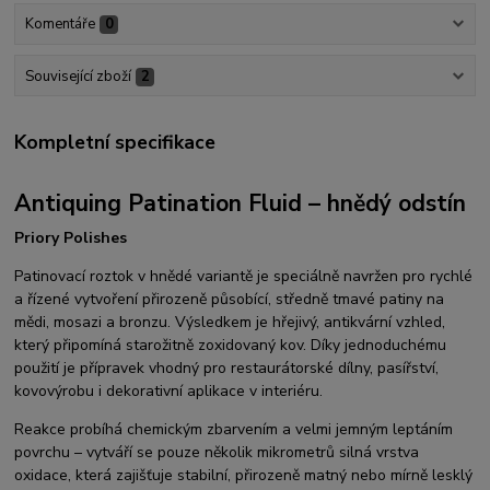
Komentáře
0
Související zboží
2
Kompletní specifikace
Antiquing Patination Fluid – hnědý odstín
Priory Polishes
Patinovací roztok v hnědé variantě je speciálně navržen pro rychlé
a řízené vytvoření přirozeně působící, středně tmavé patiny na
mědi, mosazi a bronzu. Výsledkem je hřejivý, antikvární vzhled,
který připomíná starožitně zoxidovaný kov. Díky jednoduchému
použití je přípravek vhodný pro restaurátorské dílny, pasířství,
kovovýrobu i dekorativní aplikace v interiéru.
Reakce probíhá chemickým zbarvením a velmi jemným leptáním
povrchu – vytváří se pouze několik mikrometrů silná vrstva
oxidace, která zajišťuje stabilní, přirozeně matný nebo mírně lesklý