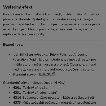
Výsledný efekt:
Po správné aplikaci získává kov tmavší, hnědý odstín připomínající
přirozené stárnutí. Výsledný vzhled dodává novým kovovým
prvkům charakter historického objektu a výrazně umocňuje jejich
estetický dojem. Ideální pro madla, kování, dekorace, svícny,
repliky a další kovové prvky.
Bezpečnost:
Identifikátor výrobku:
Priory Polishes Antiquing
Patination Fluid – Brown
(studený patinovací roztok pro
hnědé staření mědi, mosazi a bronzu). Obsahuje: chlorid
měďnatý, kyselinu chlorovodíkovou, sloučeniny selenu.
Signální slovo:
NEBEZPEČÍ
Standardní věty o nebezpečnosti (H-věty)
H301
: Toxický při požití.
H331
: Toxický při vdechování.
H314
: Způsobuje těžké poleptání kůže a poškození očí.
H373
: Může způsobit poškození orgánů při prodloužené