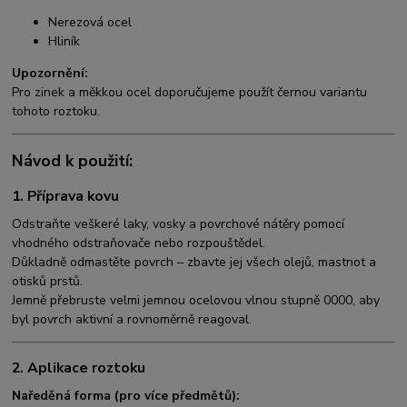
Nerezová ocel
Hliník
Upozornění:
Pro zinek a měkkou ocel doporučujeme použít černou variantu
tohoto roztoku.
Návod k použití:
1. Příprava kovu
Odstraňte veškeré laky, vosky a povrchové nátěry pomocí
vhodného odstraňovače nebo rozpouštědel.
Důkladně odmastěte povrch – zbavte jej všech olejů, mastnot a
otisků prstů.
Jemně přebruste velmi jemnou ocelovou vlnou stupně 0000, aby
byl povrch aktivní a rovnoměrně reagoval.
2. Aplikace roztoku
Naředěná forma (pro více předmětů):