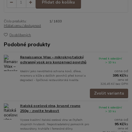
Přidat do košíku
Číslo produktu:
1/ 1633
Hlídat cenu / dostupnost
Do oblíbených
Podobné produkty
Renaissance Wax – mikrokrystalický
Ihned k odeslání
ochranný vosk pro konzervaci povrchů
> 10 ks
cena od
Ideální jako neviditelná ochrana kovů, dřeva,
395 Kč
mramoru a kůže a dalších povrchů před korozí a
/
ks
cena od
degradací - špičková restaurátorská kvalita.
326,45 Kč
bez DPH
Zvolit variantu
Italská ocelová vlna, brusné rouno
Ihned k odeslání
250g - zvolte hrubost
> 10 ks
cena od
Vysoce kvalitní italská ocelová vlna ve čtyřech
95 Kč
stupních hrubosti. Nepostradatelný pomocník pro
/
ks
cena od
restaurátory, truhláře i řemeslné dílny.