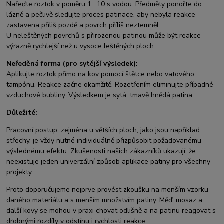
Nařeďte roztok v poměru 1 : 10 s vodou. Předměty ponořte do
lázně a pečlivě sledujte proces patinace, aby nebyla reakce
zastavena příliš pozdě a povrch příliš neztemněl.
U neleštěných povrchů s přirozenou patinou může být reakce
výrazně rychlejší než u vysoce leštěných ploch.
Neředěná forma (pro sytější výsledek):
Aplikujte roztok přímo na kov pomocí štětce nebo vatového
tampónu. Reakce začne okamžitě. Rozetřením eliminujte případné
vzduchové bubliny. Výsledkem je sytá, tmavě hnědá patina.
Důležité:
Pracovní postup, zejména u větších ploch, jako jsou například
střechy, je vždy nutné individuálně přizpůsobit požadovanému
výslednému efektu. Zkušenosti našich zákazníků ukazují, že
neexistuje jeden univerzální způsob aplikace patiny pro všechny
projekty.
Proto doporučujeme nejprve provést zkoušku na menším vzorku
daného materiálu a s menším množstvím patiny. Měď, mosaz a
další kovy se mohou v praxi chovat odlišně a na patinu reagovat s
drobnými rozdíly v odstínu i rychlosti reakce.