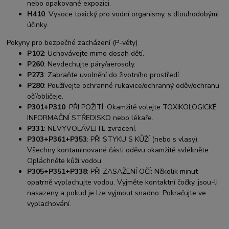
nebo opakované expozici.
H410
: Vysoce toxický pro vodní organismy, s dlouhodobými
účinky.
Pokyny pro bezpečné zacházení (P-věty)
P102
: Uchovávejte mimo dosah dětí.
P260
: Nevdechujte páry/aerosoly.
P273
: Zabraňte uvolnění do životního prostředí.
P280
: Používejte ochranné rukavice/ochranný oděv/ochranu
očí/obličeje.
P301+P310
: PŘI POŽITÍ: Okamžitě volejte TOXIKOLOGICKÉ
INFORMAČNÍ STŘEDISKO nebo lékaře.
P331
: NEVYVOLÁVEJTE zvracení.
P303+P361+P353
: PŘI STYKU S KŮŽÍ (nebo s vlasy):
Všechny kontaminované části oděvu okamžitě svlékněte.
Opláchněte kůži vodou.
P305+P351+P338
: PŘI ZASAŽENÍ OČÍ: Několik minut
opatrně vyplachujte vodou. Vyjměte kontaktní čočky, jsou-li
nasazeny a pokud je lze vyjmout snadno. Pokračujte ve
vyplachování.