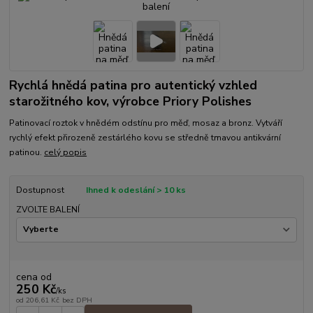
Rychlá hnědá patina pro autentický vzhled
starožitného kov, výrobce Priory Polishes
Patinovací roztok v hnědém odstínu pro měď, mosaz a bronz. Vytváří
rychlý efekt přirozeně zestárlého kovu se středně tmavou antikvární
patinou.
celý popis
Dostupnost
Ihned k odeslání > 10 ks
ZVOLTE BALENÍ
cena od
250 Kč
/
ks
od
206,61 Kč
bez DPH