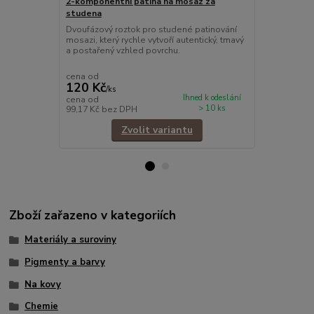
2-komponentní patina na mosaz za
Černá patina
studena
ocel, působí
Dvoufázový roztok pro studené patinování
Speciální ro
mosazi, který rychle vytvoří autentický, tmavý
mosazi, bronz
a postařený vzhled povrchu.
hluboký, čern
autentickým
cena od
cena od
120 Kč
250 Kč
/
ks
/
ks
Ihned k odeslání
cena od
cena od
> 10 ks
99,17 Kč
bez DPH
206,61 Kč
be
Zvolit variantu
Zboží zařazeno v kategoriích
Materiály a suroviny
Pigmenty a barvy
Na kovy
Chemie