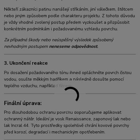
Někteří zákazníci patinu nanášejí stříkáním, jiní válečkem, štětcem
nebo jiným způsobem podle charakteru projektu. Z tohoto důvodu
je vždy vhodné zvolený postup předem vyzkoušet a přizpůsobit
konkrétním podmínkám i požadovanému vzhledu povrchu.
Za případné škody nebo neúspěšný výsledek způsobený
nevhodným postupem
neneseme odpovědnost
.
3. Ukončení reakce
Po dosažení požadovaného tónu ihned opláchněte povrch čistou
vodou, osušte měkkým hadříkem a následně dosušte pomocí
teplého vzduchu, například fénem.
Finální úprava:
Pro dlouhodobou ochranu povrchu doporučujeme aplikovat
ochranný nátěr. Ideální je vosk Renaissance, zaponový lak nebo
lak Incral 44. Tyto prostředky spolehlivě chrání kovové povrchy
před korozí, degradací i mechanickým opotřebením.