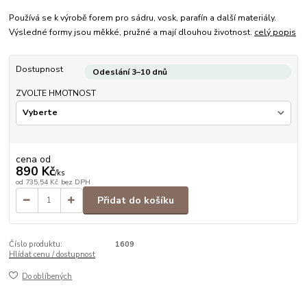
Používá se k výrobě forem pro sádru, vosk, parafín a další materiály.
Výsledné formy jsou měkké, pružné a mají dlouhou životnost.
celý popis
Dostupnost
Odeslání 3–10 dnů
ZVOLTE HMOTNOST
cena od
890 Kč
/
ks
od
735,54 Kč
bez DPH
Přidat do košíku
Číslo produktu:
1609
Hlídat cenu / dostupnost
Do oblíbených