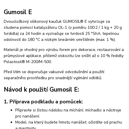
Gumosil E
Dvousložkový silikonový kaučuk GUMOSIL® E vytvrzuje za
studena pomocí katalyzátoru OL-1 (v poměru 100:2 / 1 kg + 20 g
tvrdidla) za 24 hodin a vyznačuje se tvrdostí 25 °ShA, tepelnou
odolností do 180 °C a nízkým lineárním smrštěním (max. 1 %).
Materiál je vhodný pro výrobu forem pro dekorace, restaurování a
průmyslové aplikace, přičemž viskozitu lze snížit až o 10 % ředidly
Polastosil® M-200/M-500.
Před litím se doporučuje vakuové odvzdušnění a použití
separačního prostředku pro snadnější vyjímání odlitků.
Návod k použití Gumosil E:
1. Příprava podkladu a pomůcek:
Připravte si čistou nádobu na míchání, míchadlo a nástroje
pro nanášení.
Model, na který budete hmotu nanášet, očistěte od prachu
a mastnoty.