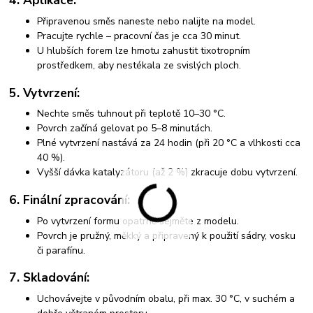
4. Aplikace:
Připravenou směs naneste nebo nalijte na model.
Pracujte rychle – pracovní čas je cca 30 minut.
U hlubších forem lze hmotu zahustit tixotropním
prostředkem, aby nestékala ze svislých ploch.
5. Vytvrzení:
Nechte směs tuhnout při teplotě 10–30 °C.
Povrch začíná gelovat po 5–8 minutách.
Plné vytvrzení nastává za 24 hodin (při 20 °C a vlhkosti cca
40 %).
Vyšší dávka katalyzátoru (až 2 %) zkracuje dobu vytvrzení.
6. Finální zpracování:
Po vytvrzení formu opatrně sejměte z modelu.
Povrch je pružný, měkký a připravený k použití sádry, vosku
či parafínu.
7. Skladování:
Uchovávejte v původním obalu, při max. 30 °C, v suchém a