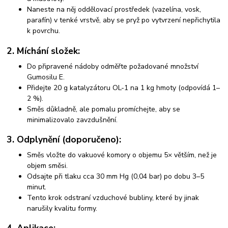
Naneste na něj oddělovací prostředek (vazelína, vosk,
parafín) v tenké vrstvě, aby se pryž po vytvrzení nepřichytila
k povrchu.
2. Míchání složek:
Do připravené nádoby odměřte požadované množství
Gumosilu E.
Přidejte 20 g katalyzátoru OL-1 na 1 kg hmoty (odpovídá 1–
2 %).
Směs důkladně, ale pomalu promíchejte, aby se
minimalizovalo zavzdušnění.
3. Odplynění (doporučeno):
Směs vložte do vakuové komory o objemu 5× větším, než je
objem směsi.
Odsajte při tlaku cca 30 mm Hg (0,04 bar) po dobu 3–5
minut.
Tento krok odstraní vzduchové bubliny, které by jinak
narušily kvalitu formy.