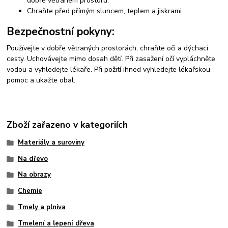
dobře větraném prostoru.
Chraňte před přímým sluncem, teplem a jiskrami.
Bezpečnostní pokyny:
Používejte v dobře větraných prostorách, chraňte oči a dýchací
cesty. Uchovávejte mimo dosah dětí. Při zasažení očí vypláchněte
vodou a vyhledejte lékaře. Při požití ihned vyhledejte lékařskou
pomoc a ukažte obal.
Zboží zařazeno v kategoriích
Materiály a suroviny
Na dřevo
Na obrazy
Chemie
Tmely a plniva
Tmelení a lepení dřeva