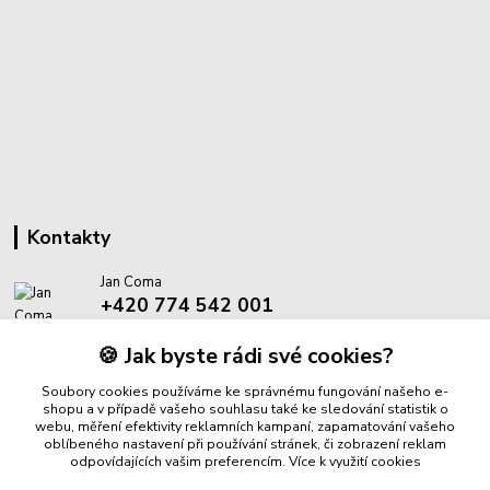
Kontakty
Jan Coma
+420 774 542 001
(Po-Pá, 8-18 hod.)
🍪 Jak byste rádi své cookies?
info@proantik.cz
Soubory cookies používáme ke správnému fungování našeho e-
shopu a v případě vašeho souhlasu také ke sledování statistik o
webu, měření efektivity reklamních kampaní, zapamatování vašeho
oblíbeného nastavení při používání stránek, či zobrazení reklam
odpovídajících vašim preferencím.
Více k využití cookies