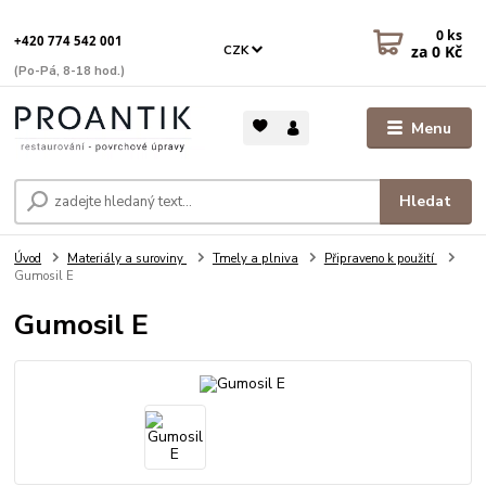
0
ks
+420 774 542 001
za
0 Kč
CZK
(Po-Pá, 8-18 hod.)
Menu
Hledat
Úvod
Materiály a suroviny
Tmely a plniva
Připraveno k použití
Gumosil E
Gumosil E