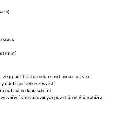
Earth)
Lascaux
stárnutí
Lze ji použít čistou nebo smíchanou s barvami.
ý odstín jen lehce zesvětlí.
o optimální dobu schnutí.
 vytváření strukturovaných povrchů, reliéfů, koláží a