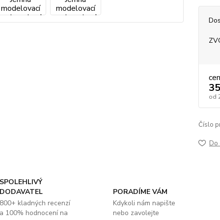
Dos
ZV
ce
35
od
Číslo p
Do 
SPOLEHLIVÝ
DODAVATEL
PORADÍME VÁM
800+ kladných recenzí
Kdykoli nám napište
a 100% hodnocení na
nebo zavolejte