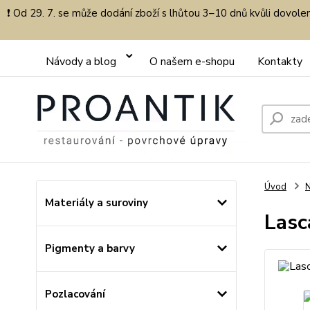
❗ Od 29. 7. se může dodání zboží s lhůtou 3–10 dnů kvůli dovol
Návody a blog
O našem e-shopu
Kontakty
Úvod
N
Materiály a suroviny
Lasc
Pigmenty a barvy
Pozlacování