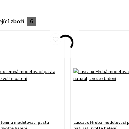
jící zboží
6
 Jemná modelovací pasta
Lascaux Hrubá modelovací 
 zvolte balení
natural, zvolte balení