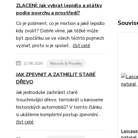
ZLACENÍ: Jak vybrat lepidlo a plátky
podle povrchu a prostředí?
Souvise
Co je poliment, co je mixtion a jaké lepidlo
kdy zvolit? Dobře víme, jak těžké může
být zpočátku se ve všech těchto pojmech
vyznat, proto si je společ...
číst celé
22.06.2026
Návody & Projekty
JAK ZPEVNIT A ZATMELIT STARÉ
DŘEVO
Jak jednoduše zachránit staré
trouchnivějící dřevo, tentokrát u karoserie
historických automobilů? V tomto článku
si ukážeme kompletní postup zpevnění...
číst celé
Lascaux
natural,