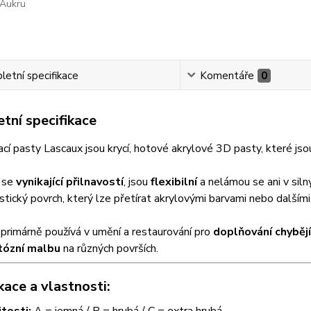
Aukru
etní specifikace
Komentáře
0
tní specifikace
í pasty Lascaux jsou krycí, hotové akrylové 3D pasty, které jso
í se
vynikající přilnavostí
, jsou
flexibilní
a nelámou se ani v siln
astický povrch, který lze přetírat akrylovými barvami nebo dalšími
primárně používá v umění a restaurování pro
doplňování chybějí
tózní malbu
na různých površích.
kace a vlastnosti:
itosti:
A = jemná /
B = hrubá /
C = extra hrubá