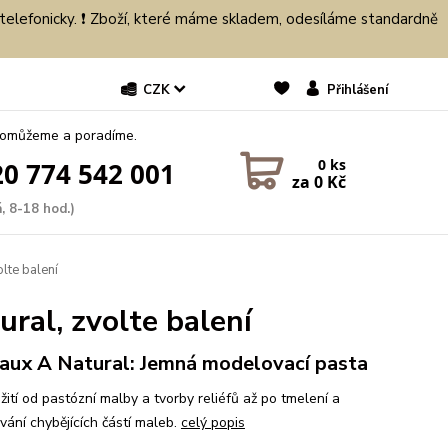
 telefonicky. ❗ Zboží, které máme skladem, odesíláme standardně
CZK
Přihlášení
pomůžeme a poradíme.
0
ks
0 774 542 001
za
0 Kč
, 8-18 hod.)
lte balení
ral, zvolte balení
aux A Natural: Jemná modelovací pasta
žití od pastózní malby a tvorby reliéfů až po tmelení a
vání chybějících částí maleb.
celý popis