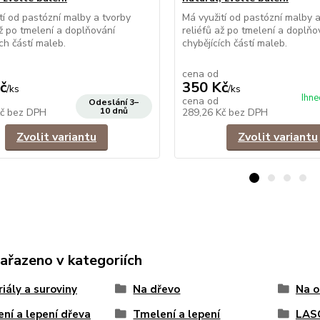
tí od pastózní malby a tvorby
Má využití od pastózní malby a
až po tmelení a doplňování
reliéfů až po tmelení a doplňo
ích částí maleb.
chybějících částí maleb.
cena od
č
350 Kč
/
ks
/
ks
Ihne
cena od
Odeslání 3–
10 dnů
Kč
bez DPH
289,26 Kč
bez DPH
Zvolit variantu
Zvolit variantu
zařazeno v kategoriích
iály a suroviny
Na dřevo
Na o
ní a lepení dřeva
Tmelení a lepení
LAS