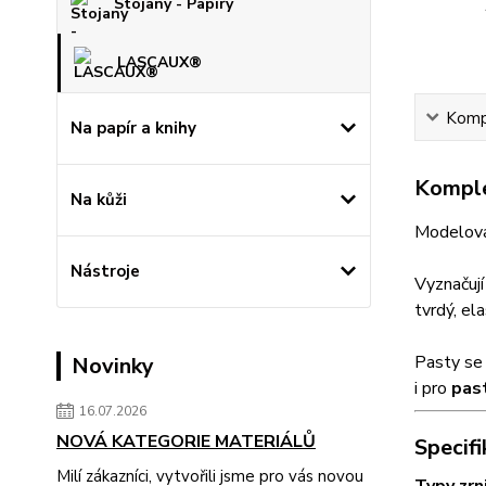
Stojany - Papíry
LASCAUX®
Kompl
Na papír a knihy
Komple
Na kůži
Modelovac
Nástroje
Vyznačuj
tvrdý, el
Pasty se 
Novinky
i pro
pas
16.07.2026
NOVÁ KATEGORIE MATERIÁLŮ
Specifi
Milí zákazníci, vytvořili jsme pro vás novou
Typy zrn