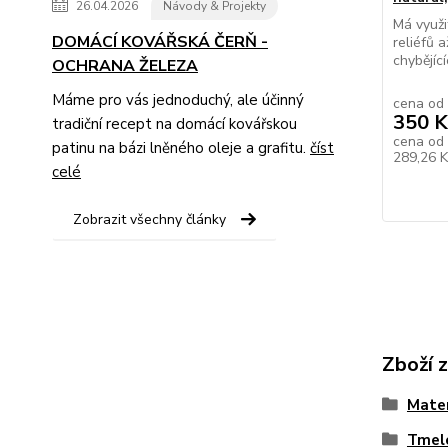
26.04.2026
Návody & Projekty
Má využi
DOMÁCÍ KOVÁŘSKÁ ČERŇ -
reliéfů 
chybějíc
OCHRANA ŽELEZA
Máme pro vás jednoduchý, ale účinný
cena od
350 K
tradiční recept na domácí kovářskou
cena od
patinu na bázi lněného oleje a grafitu.
číst
289,26 
celé
Zobrazit všechny články
Zboží 
Mater
Tmele