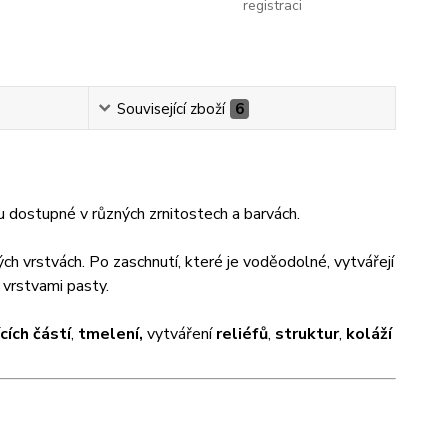
registraci
Související zboží
6
u dostupné v různých zrnitostech a barvách.
ých vrstvách. Po zaschnutí, které je voděodolné, vytvářejí
 vrstvami pasty.
cích částí
,
tmelení,
vytváření
reliéfů
,
struktur
,
koláží