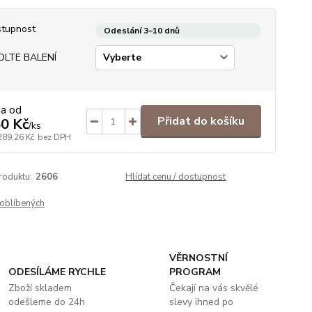
tupnost
Odeslání 3–10 dnů
OLTE BALENÍ
na od
Přidat do košíku
0 Kč
/
ks
289,26 Kč
bez DPH
roduktu:
2606
Hlídat cenu / dostupnost
oblíbených
VĚRNOSTNÍ
ODESÍLÁME RYCHLE
PROGRAM
Zboží skladem
Čekají na vás skvělé
odešleme do 24h
slevy ihned po