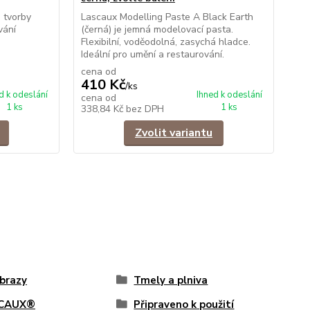
 tvorby
Lascaux Modelling Paste A Black Earth
Las
vání
(černá) je jemná modelovací pasta.
šed
Flexibilní, voděodolná, zasychá hladce.
Fle
Ideální pro umění a restaurování.
Ide
cena od
ce
410 Kč
4
/
ks
d k odeslání
Ihned k odeslání
cena od
ce
1 ks
1 ks
338,84 Kč
bez DPH
33
Zvolit variantu
brazy
Tmely a plniva
CAUX®
Připraveno k použití