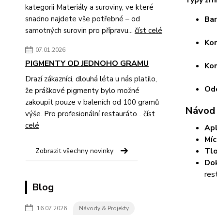
kategorii Materiály a suroviny, ve které
snadno najdete vše potřebné – od
Bar
samotných surovin pro přípravu...
číst celé
Kon
07.01.2026
PIGMENTY OD JEDNOHO GRAMU
Kom
Drazí zákazníci, dlouhá léta u nás platilo,
Od
že práškové pigmenty bylo možné
zakoupit pouze v baleních od 100 gramů
Návod k
výše. Pro profesionální restauráto...
číst
celé
Apl
Míc
Tlo
Zobrazit všechny novinky
Dok
res
Blog
16.07.2026
Návody & Projekty