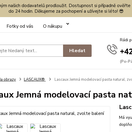
eným našich dodavatelů prodloužit. Dostupnost si případně ověřte
do 24 hodin. Děkujeme za pochopení a užívejte si léto! 😎
Fotky od vás
O nákupu
Rádi 
+42
Hledat
(Po-Pá
a obrazy
LASCAUX®
Lascaux Jemná modelovací pasta natural, zvo
aux Jemná modelovací pasta natu
Lasc
Má vyu
doplňo