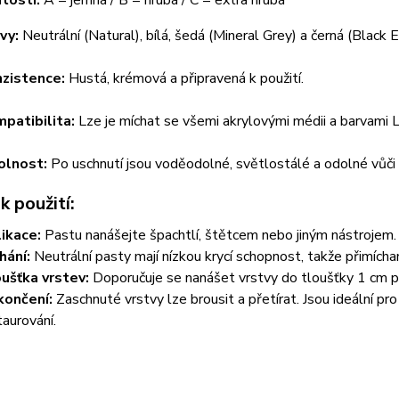
vy:
Neutrální (Natural), bílá, šedá (Mineral Grey) a černá (Black 
zistence:
Hustá, krémová a připravená k použití.
patibilita:
Lze je míchat se všemi akrylovými médii a barvami 
olnost:
Po uschnutí jsou voděodolné, světlostálé a odolné vůči 
 použití:
ikace:
Pastu nanášejte špachtlí, štětcem nebo jiným nástrojem. 
hání:
Neutrální pasty mají nízkou krycí schopnost, takže přimíchan
ušťka vrstev:
Doporučuje se nanášet vrstvy do tloušťky 1 cm pr
ončení:
Zaschnuté vrstvy lze brousit a přetírat. Jsou ideální pro
taurování.