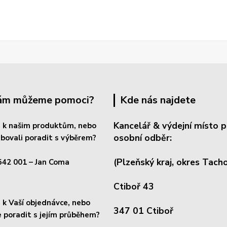
Vám můžeme pomoci?
Kde nás najdete
Kancelář & výdejní místo p
 k našim produktům, nebo
osobní odběr:
bovali poradit s výběrem?
(Plzeňský kraj, okres
Tacho
542 001
– Jan Coma
Ctiboř 43
k Vaší objednávce, nebo
347 01 Ctiboř
 poradit s jejím průběhem?