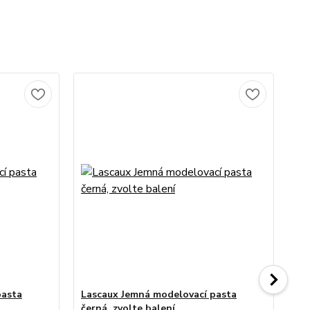
pasta
Lascaux Jemná modelovací pasta
La
černá, zvolte balení
zvo