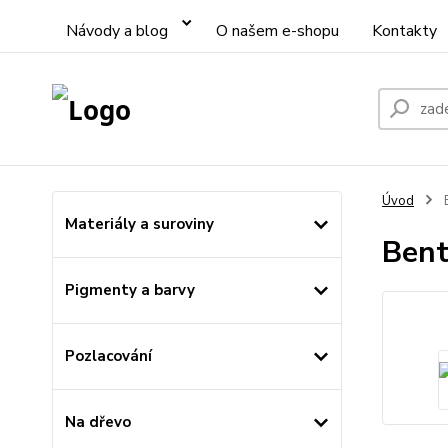
Návody a blog
O našem e-shopu
Kontakty
Úvod
B
Materiály a suroviny
Bent
Pigmenty a barvy
Pozlacování
Na dřevo