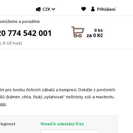
CZK
Přihlášení
pomůžeme a poradíme.
0
ks
0 774 542 001
za
0 Kč
, 8-18 hod.)
lní pro tvorbu čisticích zábalů a kompresí. Dokáže z porézních
lů (kámen, cihla, štuk) „vytahovat“ nečistoty, soli a mastnotu.
opis
tupnost
Ihned k odeslání 6 ks