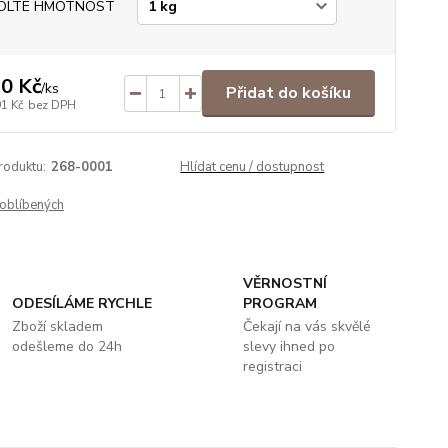
OLTE HMOTNOST
0 Kč
/
ks
Přidat do košíku
91 Kč
bez DPH
roduktu:
268-0001
Hlídat cenu / dostupnost
oblíbených
VĚRNOSTNÍ
ODESÍLÁME RYCHLE
PROGRAM
Zboží skladem
Čekají na vás skvělé
odešleme do 24h
slevy ihned po
registraci