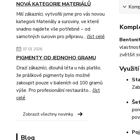
NOVÁ KATEGORIE MATERIÁLŮ
Kompl
Milí zákazníci, vytvořili jsme pro vás novou
kategorii Materiály a suroviny, ve které
Komple
snadno najdete vše potřebné – od
samotných surovin pro přípravu...
číst celé
Bentoni
vlastnost
07.01.2026
zvětšit s
PIGMENTY OD JEDNOHO GRAMU
Využití
Drazí zákazníci, dlouhá léta u nás platilo,
že práškové pigmenty bylo možné
Sta
zakoupit pouze v baleních od 100 gramů
Zab
výše. Pro profesionální restauráto...
číst
celé
Šet
por
Zobrazit všechny novinky
pov
Poj
Blog