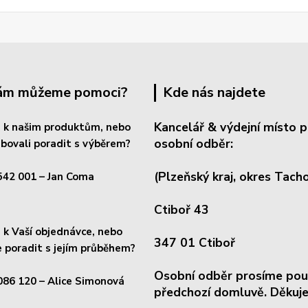
Vám můžeme pomoci?
Kde nás najdete
Kancelář & výdejní místo p
 k našim produktům, nebo
osobní odběr:
bovali poradit s výběrem?
(Plzeňský kraj, okres
Tacho
542 001
– Jan Coma
Ctiboř 43
k Vaší objednávce, nebo
347 01 Ctiboř
 poradit s jejím průběhem?
Osobní odběr prosíme pou
086 120
– Alice Simonová
předchozí domluvě. Děkuje