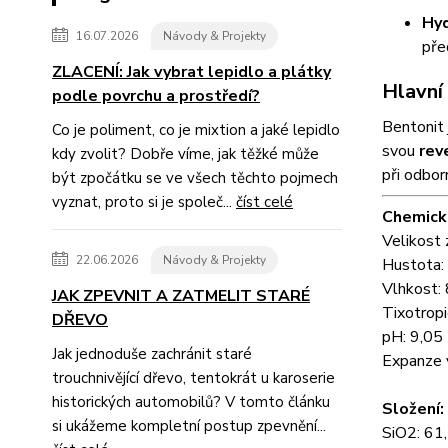
Hyd
16.07.2026
Návody & Projekty
před
ZLACENÍ: Jak vybrat lepidlo a plátky
Hlavní
podle povrchu a prostředí?
Bentonit 
Co je poliment, co je mixtion a jaké lepidlo
svou
reve
kdy zvolit? Dobře víme, jak těžké může
při odbo
být zpočátku se ve všech těchto pojmech
vyznat, proto si je společ...
číst celé
Chemické
Velikost
22.06.2026
Návody & Projekty
Hustota: 
Vlhkost:
JAK ZPEVNIT A ZATMELIT STARÉ
Tixotropi
DŘEVO
pH: 9,05
Jak jednoduše zachránit staré
Expanze 
trouchnivějící dřevo, tentokrát u karoserie
historických automobilů? V tomto článku
Složení:
si ukážeme kompletní postup zpevnění...
SiO2: 6