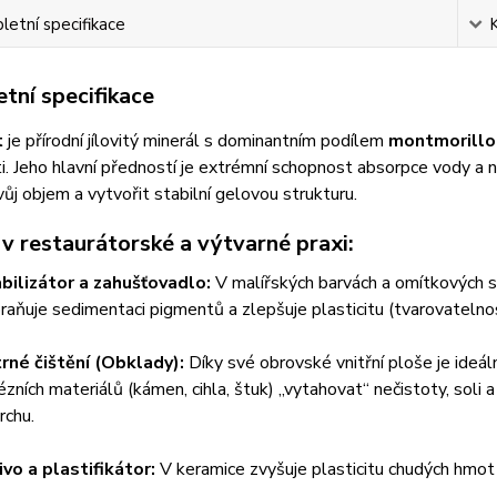
etní specifikace
tní specifikace
t
je přírodní jílovitý minerál s dominantním podílem
montmorillo
i. Jeho hlavní předností je extrémní schopnost absorpce vody a
vůj objem a vytvořit stabilní gelovou strukturu.
 v restaurátorské a výtvarné praxi:
bilizátor a zahušťovadlo:
V malířských barvách a omítkových sm
raňuje sedimentaci pigmentů a zlepšuje plasticitu (tvarovatelnost
rné čištění (Obklady):
Díky své obrovské vnitřní ploše je ideál
ézních materiálů (kámen, cihla, štuk) „vytahovat“ nečistoty, sol
rchu.
ivo a plastifikátor:
V keramice zvyšuje plasticitu chudých hmot