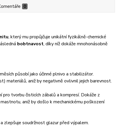
Komentáře
0
nitu
, který mu propůjčuje unikátní fyzikálně-chemické
 následná
bobtnavost
, díky níž dokáže mnohonásobně
ěsích působí jako účinné plnivo a stabilizátor.
) materiálů, aniž by negativně ovlivnil jejich barevnost.
ní pro tvorbu čisticích zábalů a kompresí. Dokáže z
i a mastnotu, aniž by došlo k mechanickému poškození
 a zlepšuje soudržnost glazur před výpalem.