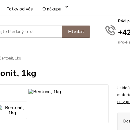
Fotky od vás
O nákupu
Rádi 
+42
Hledat
(Po-Pá
entonit, 1kg
onit, 1kg
Je ideá
materiá
celý p
Dos