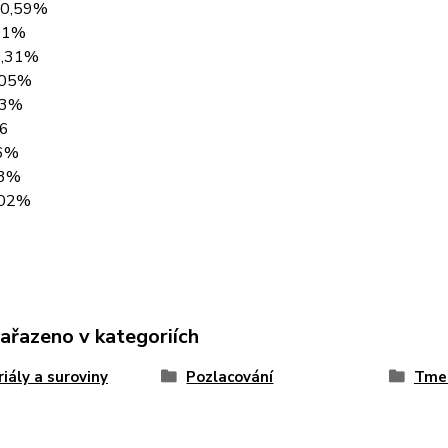
20,59%
,21%
3,31%
,05%
03%
46
46%
13%
,02%
zařazeno v kategoriích
iály a suroviny
Pozlacování
Tmel