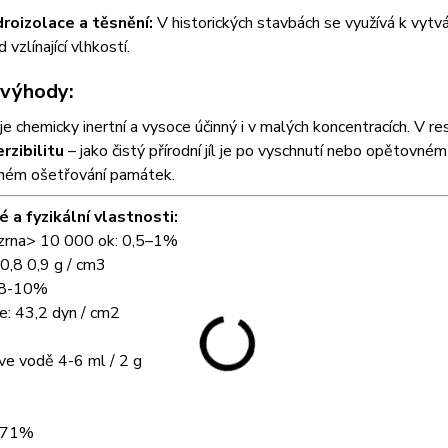
roizolace a těsnění:
V historických stavbách se využívá k vytvá
 vzlínající vlhkostí.
 výhody:
je chemicky inertní a vysoce účinný i v malých koncentracích. V 
rzibilitu
– jako čistý přírodní jíl je po vyschnutí nebo opětovné
rném ošetřování památek.
 a fyzikální vlastnosti:
 zrna> 10 000 ok: 0,5–1%
0,8 0,9 g / cm3
 8-10%
e: 43,2 dyn / cm2
ve vodě 4-6 ml / 2 g
1,71%