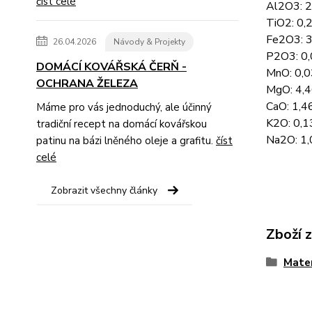
číst celé
Al2O3: 
TiO2: 0
Fe2O3: 
26.04.2026
Návody & Projekty
P2O3: 0
DOMÁCÍ KOVÁŘSKÁ ČERŇ -
MnO: 0,
OCHRANA ŽELEZA
MgO: 4,
CaO: 1,
Máme pro vás jednoduchý, ale účinný
K2O: 0,
tradiční recept na domácí kovářskou
Na2O: 1
patinu na bázi lněného oleje a grafitu.
číst
celé
Zobrazit všechny články
Zboží 
Mater