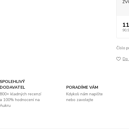
ZV
11
90,
Číslo p
Do 
SPOLEHLIVÝ
DODAVATEL
PORADÍME VÁM
800+ kladných recenzí
Kdykoli nám napište
a 100% hodnocení na
nebo zavolejte
Aukru