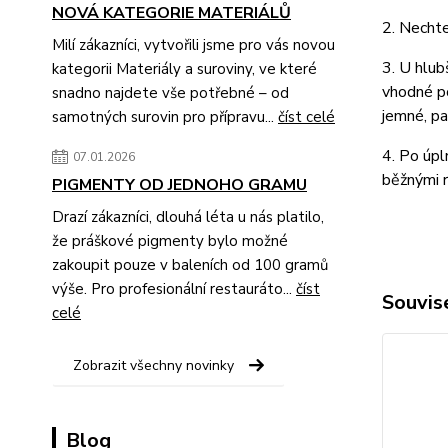
NOVÁ KATEGORIE MATERIÁLŮ
2. Nechte
Milí zákazníci, vytvořili jsme pro vás novou
3. U hlub
kategorii Materiály a suroviny, ve které
vhodné po
snadno najdete vše potřebné – od
jemné, pa
samotných surovin pro přípravu...
číst celé
4. Po úpl
07.01.2026
běžnými r
PIGMENTY OD JEDNOHO GRAMU
Drazí zákazníci, dlouhá léta u nás platilo,
že práškové pigmenty bylo možné
zakoupit pouze v baleních od 100 gramů
výše. Pro profesionální restauráto...
číst
Souvise
celé
Zobrazit všechny novinky
Blog