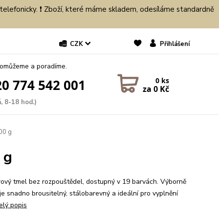
 telefonicky. ❗ Zboží, které máme skladem, odesíláme standardně
CZK
Přihlášení
pomůžeme a poradíme.
0
ks
0 774 542 001
za
0 Kč
, 8-18 hod.)
00 g
 g
érový tmel bez rozpouštědel, dostupný v 19 barvách. Výborně
 je snadno brousitelný, stálobarevný a ideální pro vyplnění
elý popis