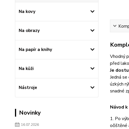
Na kovy
Kompl
Na obrazy
Komple
Na papír a knihy
Vhodný pr
před lako
Na kůži
Je dostu
Jedná se 
úzkých rý
Nástroje
snadné zp
Návod k 
Novinky
1. Po výb
16.07.2026
očištěné