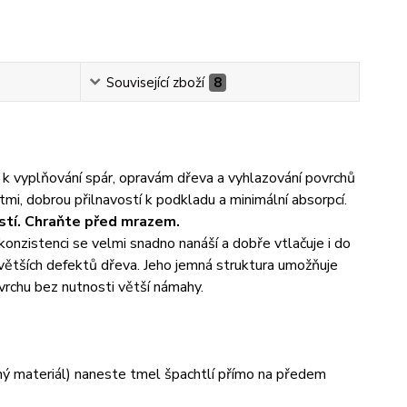
Související zboží
8
a k vyplňování spár, opravám dřeva a vyhlazování povrchů
mi, dobrou přilnavostí k podkladu a minimální absorpcí.
stí. Chraňte před mrazem.
konzistenci se velmi snadno nanáší a dobře vtlačuje i do
 větších defektů dřeva. Jeho jemná struktura umožňuje
vrchu bez nutnosti větší námahy.
ný materiál) naneste tmel špachtlí přímo na předem