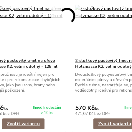
ový pastovitý tmel na dřevo
2-složkový pastovitý tmel n
se K2, velmi odolný - 125 ml
Holzmasse K2, velmi odolný 
 pružnosti je ideální nejen pro
Dvousložkový polyesterový tm
ale i pro rekonstrukce chybějících
minerálními plnivy a dřevním 
eva, jako jsou rohy, hrany nebo
Rychle tuhne, nesmršťuje se, 
jší poškození.
voděodolný, ideální pro rekons
č
570 Kč
Ihned k odeslání
Ihne
/
ks
/
ks
> 10 ks
Kč
bez DPH
471,07 Kč
bez DPH
Zvolit variantu
Zvolit variantu