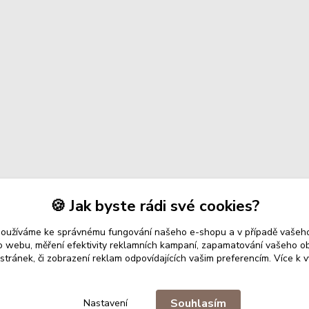
🍪 Jak byste rádi své cookies?
používáme ke správnému fungování našeho e-shopu a v případě vašeho
k o webu, měření efektivity reklamních kampaní, zapamatování vašeho o
 stránek, či zobrazení reklam odpovídajících vašim preferencím.
Více k v
Upravit sběr cookies.
Souhlasím
Nastavení