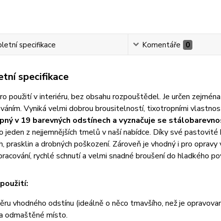
etní specifikace
Komentáře
0
tní specifikace
o použití v interiéru, bez obsahu rozpouštědel. Je určen zejmén
váním. Vyniká velmi dobrou brousitelností, tixotropními vlastnost
pný v 19 barevných odstínech a vyznačuje se stálobarevno
o jeden z nejjemnějších tmelů v naší nabídce. Díky své pastovité 
h, prasklin a drobných poškození. Zároveň je vhodný i pro opravy
racování, rychlé schnutí a velmi snadné broušení do hladkého po
použití:
ěru vhodného odstínu (ideálně o něco tmavšího, než je opravova
 a odmaštěné místo.