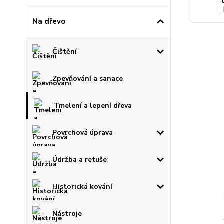
Na dřevo
Čištění
Zpevňování a sanace
Tmelení a lepení dřeva
Povrchová úprava
Údržba a retuše
Historická kování
Nástroje