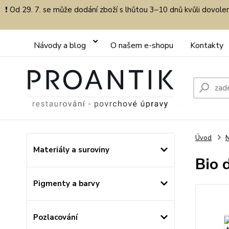
❗ Od 29. 7. se může dodání zboží s lhůtou 3–10 dnů kvůli dovol
Návody a blog
O našem e-shopu
Kontakty
Úvod
Materiály a suroviny
Bio 
Pigmenty a barvy
Pozlacování