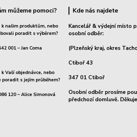
Vám můžeme pomoci?
Kde nás najdete
Kancelář & výdejní místo p
 k našim produktům, nebo
osobní odběr:
bovali poradit s výběrem?
(Plzeňský kraj, okres
Tacho
542 001
– Jan Coma
Ctiboř 43
k Vaší objednávce, nebo
347 01 Ctiboř
 poradit s jejím průběhem?
Osobní odběr prosíme pou
086 120
– Alice Simonová
předchozí domluvě. Děkuje