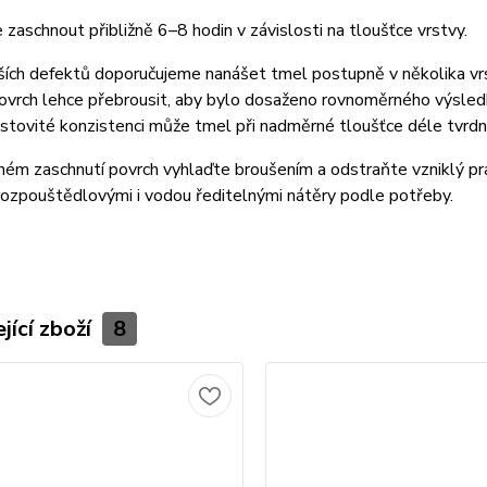
 zaschnout přibližně 6–8 hodin v závislosti na tloušťce vrstvy.
ších defektů doporučujeme nanášet tmel postupně v několika vrs
vrch lehce přebrousit, aby bylo dosaženo rovnoměrného výsledku
stovité konzistenci může tmel při nadměrné tloušťce déle tvrdn
ném zaschnutí povrch vyhlaďte broušením a odstraňte vzniklý p
ozpouštědlovými i vodou ředitelnými nátěry podle potřeby.
jící zboží
8