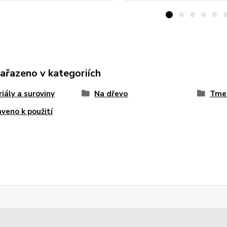
zařazeno v kategoriích
iály a suroviny
Na dřevo
Tmel
aveno k použití