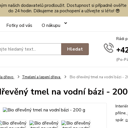
eným našich dodavatelů prodloužit. Dostupnost si případně ověřte
do 24 hodin. Děkujeme za pochopení a užívejte si léto! 😎
Fotky od vás
O nákupu
Rádi 
+42
Hledat
(Po-Pá
Na dřevo
Tmelení a lepení dřeva
Bio dřevěný tmel na vodní bázi - 2
dřevěný tmel na vodní bázi - 200
Interi
přilne,
spár.
c