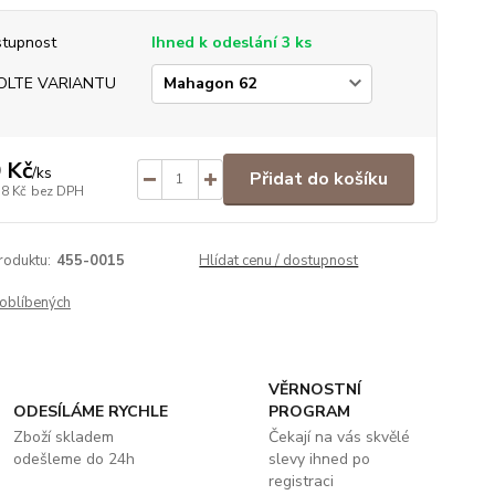
tupnost
Ihned k odeslání 3 ks
OLTE VARIANTU
 Kč
/
ks
Přidat do košíku
38 Kč
bez DPH
roduktu:
455-0015
Hlídat cenu / dostupnost
oblíbených
VĚRNOSTNÍ
ODESÍLÁME RYCHLE
PROGRAM
Zboží skladem
Čekají na vás skvělé
odešleme do 24h
slevy ihned po
registraci