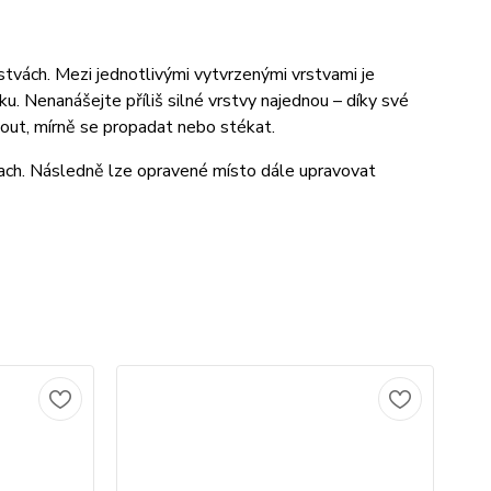
tvách. Mezi jednotlivými vytvrzenými vrstvami je
. Nenanášejte příliš silné vrstvy najednou – díky své
out, mírně se propadat nebo stékat.
rach. Následně lze opravené místo dále upravovat
Č