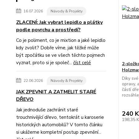
16.07.2026
Návody & Projekty
ZLACENÍ: Jak vybrat lepidlo a plátky
podle povrchu a prostředí?
Co je poliment, co je mixtion a jaké lepidlo
kdy zvolit? Dobře víme, jak těžké může
být zpočátku se ve všech těchto pojmech
vyznat, proto si je společ...
číst celé
2-složk
Holzmas
Díky své
22.06.2026
Návody & Projekty
opravy, 
částí dř
JAK ZPEVNIT A ZATMELIT STARÉ
rozsáhle
DŘEVO
Jak jednoduše zachránit staré
240 K
trouchnivějící dřevo, tentokrát u karoserie
198,35 
historických automobilů? V tomto článku
si ukážeme kompletní postup zpevnění...