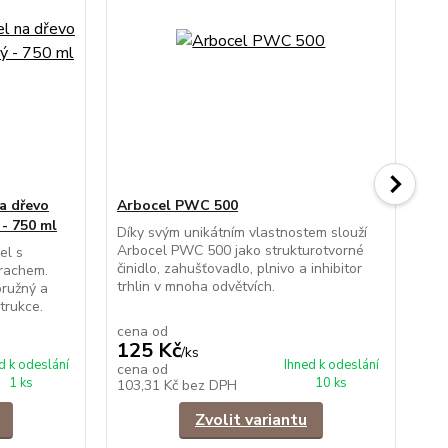
a dřevo
Arbocel PWC 500
Bo
- 750 ml
tm
Díky svým unikátním vlastnostem slouží
Arbocel PWC 500 jako strukturotvorné
el s
Ryc
činidlo, zahušťovadlo, plnivo a inhibitor
prachem.
dře
trhlin v mnoha odvětvích.
pružný a
Tvr
trukce.
pře
cena od
125 Kč
/
ks
1
d k odeslání
Ihned k odeslání
cena od
1 ks
10 ks
103,31 Kč
bez DPH
14
Zvolit variantu