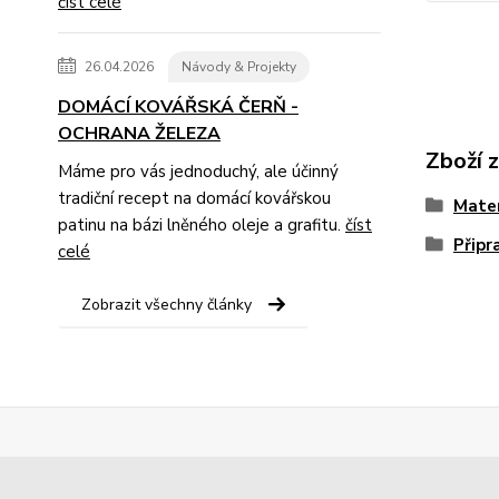
číst celé
26.04.2026
Návody & Projekty
DOMÁCÍ KOVÁŘSKÁ ČERŇ -
OCHRANA ŽELEZA
Zboží 
Máme pro vás jednoduchý, ale účinný
tradiční recept na domácí kovářskou
Mater
patinu na bázi lněného oleje a grafitu.
číst
Připr
celé
Zobrazit všechny články