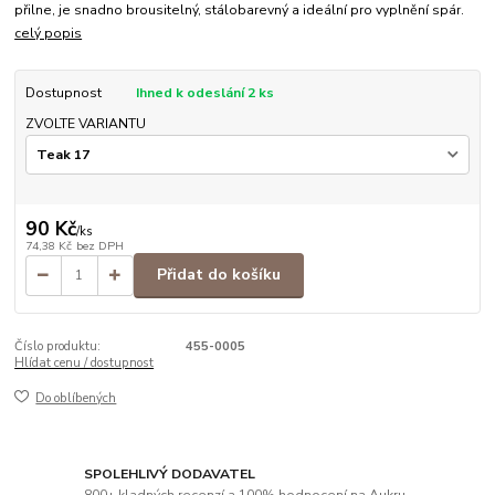
přilne, je snadno brousitelný, stálobarevný a ideální pro vyplnění spár.
celý popis
Dostupnost
Ihned k odeslání 2 ks
ZVOLTE VARIANTU
90 Kč
/
ks
74,38 Kč
bez DPH
Přidat do košíku
Číslo produktu:
455-0005
Hlídat cenu / dostupnost
Do oblíbených
SPOLEHLIVÝ DODAVATEL