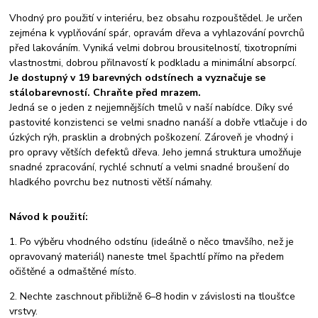
Vhodný pro použití v interiéru, bez obsahu rozpouštědel. Je určen
zejména k vyplňování spár, opravám dřeva a vyhlazování povrchů
před lakováním. Vyniká velmi dobrou brousitelností, tixotropními
vlastnostmi, dobrou přilnavostí k podkladu a minimální absorpcí.
Je dostupný v 19 barevných odstínech a vyznačuje se
stálobarevností. Chraňte před mrazem.
Jedná se o jeden z nejjemnějších tmelů v naší nabídce. Díky své
pastovité konzistenci se velmi snadno nanáší a dobře vtlačuje i do
úzkých rýh, prasklin a drobných poškození. Zároveň je vhodný i
pro opravy větších defektů dřeva. Jeho jemná struktura umožňuje
snadné zpracování, rychlé schnutí a velmi snadné broušení do
hladkého povrchu bez nutnosti větší námahy.
Návod k použití:
1. Po výběru vhodného odstínu (ideálně o něco tmavšího, než je
opravovaný materiál) naneste tmel špachtlí přímo na předem
očištěné a odmaštěné místo.
2. Nechte zaschnout přibližně 6–8 hodin v závislosti na tloušťce
vrstvy.