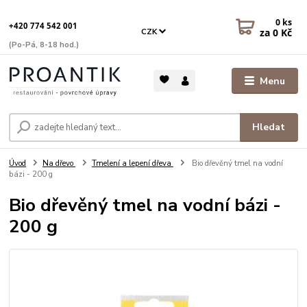
0
ks
+420 774 542 001
za
0 Kč
CZK
(Po-Pá, 8-18 hod.)
Menu
Hledat
Úvod
Na dřevo
Tmelení a lepení dřeva
Bio dřevěný tmel na vodní
bázi - 200 g
Bio dřevěný tmel na vodní bázi -
200 g