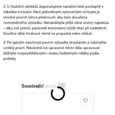
3. U hlubších defektů doporučujeme nanášet tmel postupně v
několika vrstvách. Mezi jednotlivými vytvrzenými vrstvami je
vhodné povrch lehce přebrousit, aby bylo dosaženo
rovnoměrného výsledku. Nenanášejte příliš silné vrstvy najednou
– díky své jemné, pastovité konzistenci může tmel při nadměrné
tloušťce déle tvrdnout, mírně se propadat nebo stékat.
4. Po úplném zaschnutí povrch vyhlaďte broušením a odstraňte
vzniklý prach. Následně lze opravené místo dále upravovat
běžnými rozpouštědlovými i vodou ředitelnými nátěry podle
potřeby.
Související zboží
8