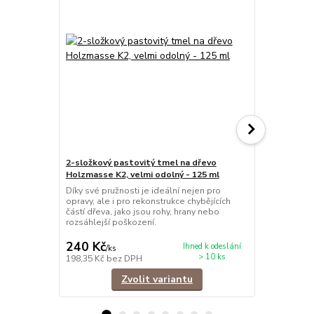
2-složkový pastovitý tmel na dřevo
2-složkový 
Holzmasse K2, velmi odolný - 125 ml
Holzmasse K
Díky své pružnosti je ideální nejen pro
Dvousložkov
opravy, ale i pro rekonstrukce chybějících
minerálními 
částí dřeva, jako jsou rohy, hrany nebo
Rychle tuhne
rozsáhlejší poškození.
voděodolný, 
240 Kč
570 Kč
Ihned k odeslání
/
ks
/
ks
> 10 ks
198,35 Kč
bez DPH
471,07 Kč
be
Zvolit variantu