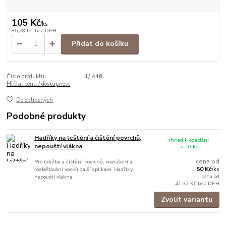
105 Kč
/
ks
86,78 Kč
bez DPH
Přidat do košíku
Číslo produktu:
1/ 446
Hlídat cenu / dostupnost
Do oblíbených
Podobné produkty
Hadříky na leštění a čištění povrchů,
Ihned k odeslání
nepouští vlákna
> 10 ks
cena od
Pro údržbu a čištění povrchů, nanášení a
50 Kč
rozlešťování vosků další aplikace. Hadříky
/
ks
cena od
nepouští vlákna.
41,32 Kč
bez DPH
Zvolit variantu