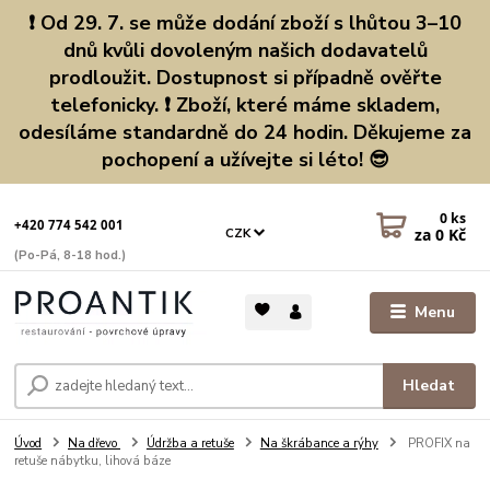
❗ Od 29. 7. se může dodání zboží s lhůtou 3–10
dnů kvůli dovoleným našich dodavatelů
prodloužit. Dostupnost si případně ověřte
telefonicky. ❗ Zboží, které máme skladem,
odesíláme standardně do 24 hodin. Děkujeme za
pochopení a užívejte si léto! 😎
0
ks
+420 774 542 001
za
0 Kč
CZK
(Po-Pá, 8-18 hod.)
Menu
Hledat
Úvod
Na dřevo
Údržba a retuše
Na škrábance a rýhy
PROFIX na
retuše nábytku, lihová báze