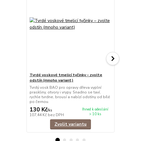
Tvrdé voskové tmelicí tyčinky – zvolte
3v1 Fix na r
odstín (mnoho variant)
Retušovací f
rýh a hran d
Tvrdý vosk BAO pro opravy dřeva vyplní
báze, rychle
praskliny, otvory i vrypy. Snadno se taví,
použitelné.
rychle tvrdne, brousí a nabízí odstíny od bílé
po černou.
130 Kč
195 Kč
Ihned k odeslání
/
ks
/
ks
> 10 ks
107,44 Kč
bez DPH
161,16 Kč
be
Zvolit variantu