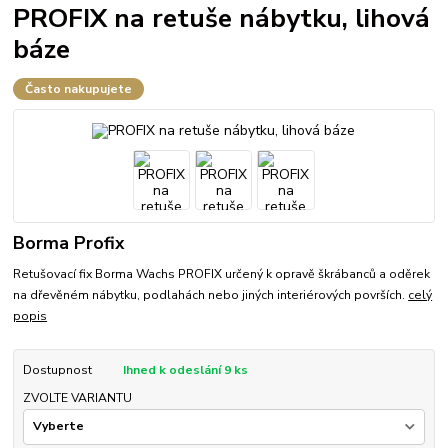
PROFIX na retuše nábytku, lihová
báze
Často nakupujete
Borma Profix
Retušovací fix Borma Wachs PROFIX určený k opravě škrábanců a oděrek
na dřevěném nábytku, podlahách nebo jiných interiérových površích.
celý
popis
Dostupnost
Ihned k odeslání 9 ks
ZVOLTE VARIANTU