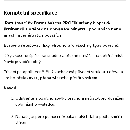
Kompletní specifikace
Retušovací fix Borma Wachs PROFIX určený k opravě
škrábanců a oděrek na dřevěném nábytku, podlahách nebo
jiných interiérových površích.
Barevné retušovací fixy, vhodné pro všechny typy povrchů
.
Díky zkosené špičce se snadno a přesně nanáší i na obtížná místa.
Navíc je voděodolný.
Působí poloprůhledně, čímž zachovává původní strukturu dřeva a
lze ho
přelakovat, přebarvit
nebo přetřít
voskem
.
Návod:
Odstraňte z povrchu zbytky prachu a nečistot pro dosažení
optimálního výsledku.
Nanášejte pero pomocí několika malých tahů podle směru
vláken.