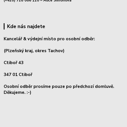
(+420) 728 086 120
– Alice Simonová
Kde nás najdete
Kancelář & výdejní místo pro osobní odběr:
(Plzeňský kraj, okres
Tachov)
Ctiboř 43
347 01 Ctiboř
Osobní odběr prosíme pouze po předchozí domluvě.
Děkujeme. :-)