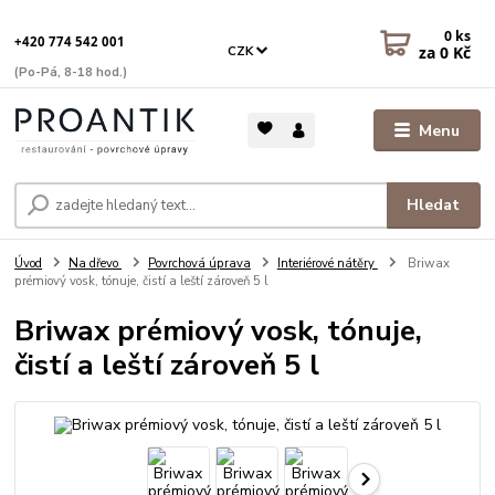
0
ks
+420 774 542 001
za
0 Kč
CZK
(Po-Pá, 8-18 hod.)
Menu
Hledat
Úvod
Na dřevo
Povrchová úprava
Interiérové nátěry
Briwax
prémiový vosk, tónuje, čistí a leští zároveň 5 l
Briwax prémiový vosk, tónuje,
čistí a leští zároveň 5 l