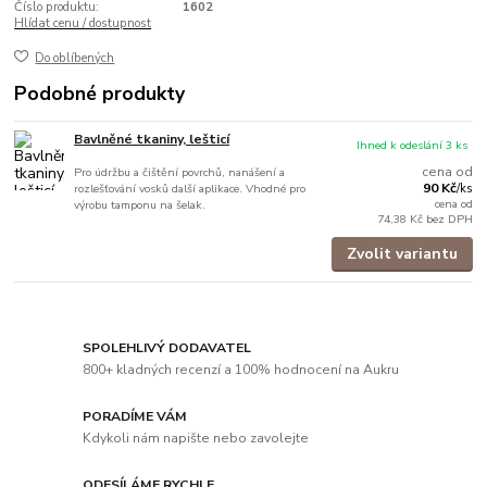
Číslo produktu:
1602
Hlídat cenu / dostupnost
Do oblíbených
Podobné produkty
Bavlněné tkaniny, lešticí
Ihned k odeslání 3 ks
cena od
Pro údržbu a čištění povrchů, nanášení a
90 Kč
rozlešťování vosků další aplikace. Vhodné pro
/
ks
cena od
výrobu tamponu na šelak.
74,38 Kč
bez DPH
Zvolit variantu
SPOLEHLIVÝ DODAVATEL
800+ kladných recenzí a 100% hodnocení na Aukru
PORADÍME VÁM
Kdykoli nám napište nebo zavolejte
ODESÍLÁME RYCHLE