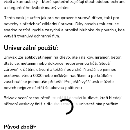
včelí a karnaubský – které společně zajišťují dlouhodobou ochranu
a elegantní hedvábně matný vzhled.
Tento vosk je určen jak pro neupravené surové dřevo, tak i pro
povrchy s předchozí základní úpravou. Díky obsahu toluenu se
snadno roztírá, rychle zasychá a proniká hluboko do povrchu, kde
vytváří trvanlivý ochranný film.
Univerzální použití:
Briwax lze aplikovat nejen na dřevo, ale i na kov, mramor, beton,
dlaždice, melamin nebo dokonce neupravenou kůži. Slouží
zároveň k čištění, oživení a leštění povrchů. Nanáší se jemnou
ocelovou vlnou 0000 nebo měkkým hadříkem a po krátkém
zaschnutí se jednoduše přeleští. Pro ještě vyšší lesk můžete
povrch nejprve ošetřit šelakovou politurou.
Briwax ocení restaurátoři, truhláři i domácí kutilové, kteří hledají
přírodní voskový finiš s dlouhou tradicí a univerzálním použitím.
Původ zboží