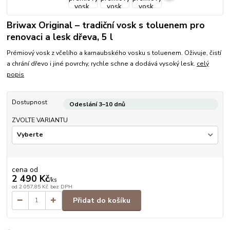
Briwax Original – tradiční vosk s toluenem pro
renovaci a lesk dřeva, 5 l
Prémiový vosk z včelího a karnaubského vosku s toluenem. Oživuje, čistí
a chrání dřevo i jiné povrchy, rychle schne a dodává vysoký lesk.
celý
popis
Dostupnost
Odeslání 3–10 dnů
ZVOLTE VARIANTU
cena od
2 490 Kč
/
ks
od
2 057,85 Kč
bez DPH
Přidat do košíku