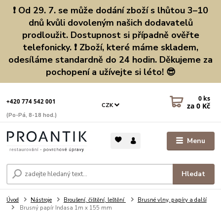
❗ Od 29. 7. se může dodání zboží s lhůtou 3–10
dnů kvůli dovoleným našich dodavatelů
prodloužit. Dostupnost si případně ověřte
telefonicky. ❗ Zboží, které máme skladem,
odesíláme standardně do 24 hodin. Děkujeme za
pochopení a užívejte si léto! 😎
0
ks
+420 774 542 001
za
0 Kč
CZK
(Po-Pá, 8-18 hod.)
Menu
Hledat
Úvod
Nástroje
Broušení, čištění, leštění
Brusné vlny, papíry a další
Brusný papír Indasa 1m x 155 mm