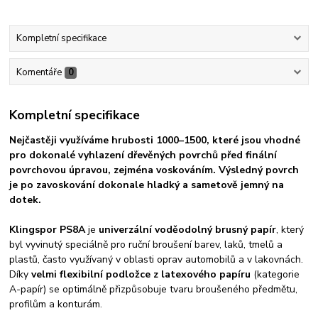
Kompletní specifikace
Komentáře
0
Kompletní specifikace
Nejčastěji využíváme hrubosti
1000–1500
, které jsou vhodné
pro
dokonalé vyhlazení dřevěných povrchů
před finální
povrchovou úpravou, zejména voskováním. Výsledný povrch
je po zavoskování
dokonale hladký
a
sametově jemný na
dotek
.
Klingspor PS8A
je
univerzální voděodolný brusný papír
, který
byl vyvinutý speciálně pro ruční broušení barev, laků, tmelů a
plastů, často využívaný v oblasti oprav automobilů a v lakovnách.
Díky
velmi flexibilní podložce z latexového papíru
(kategorie
A-papír) se optimálně přizpůsobuje tvaru broušeného předmětu,
profilům a konturám.