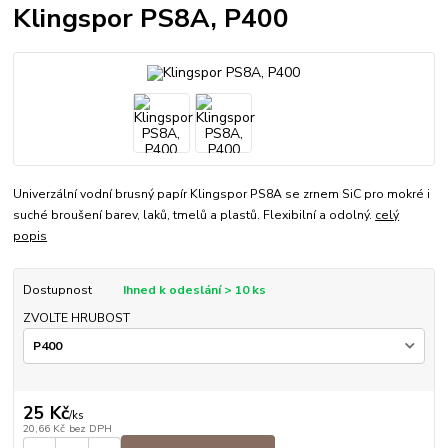
Klingspor PS8A, P400
Univerzální vodní brusný papír Klingspor PS8A se zrnem SiC pro mokré i
suché broušení barev, laků, tmelů a plastů. Flexibilní a odolný.
celý
popis
Dostupnost
Ihned k odeslání > 10 ks
ZVOLTE HRUBOST
25 Kč
/
ks
20,66 Kč
bez DPH