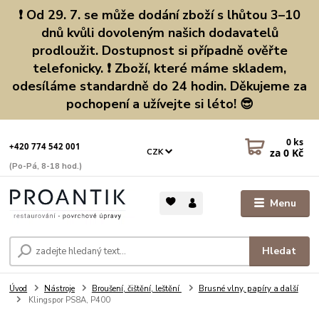
❗ Od 29. 7. se může dodání zboží s lhůtou 3–10
dnů kvůli dovoleným našich dodavatelů
prodloužit. Dostupnost si případně ověřte
telefonicky. ❗ Zboží, které máme skladem,
odesíláme standardně do 24 hodin. Děkujeme za
pochopení a užívejte si léto! 😎
0
ks
+420 774 542 001
za
0 Kč
CZK
(Po-Pá, 8-18 hod.)
Menu
Hledat
Úvod
Nástroje
Broušení, čištění, leštění
Brusné vlny, papíry a další
Klingspor PS8A, P400