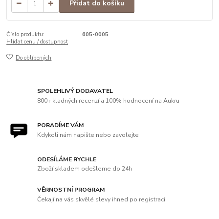
Přidat do košíku
Číslo produktu:
605-0005
Hlídat cenu / dostupnost
Do oblíbených
SPOLEHLIVÝ DODAVATEL
800+ kladných recenzí a 100% hodnocení na Aukru
PORADÍME VÁM
Kdykoli nám napište nebo zavolejte
ODESÍLÁME RYCHLE
Zboží skladem odešleme do 24h
VĚRNOSTNÍ PROGRAM
Čekají na vás skvělé slevy ihned po registraci