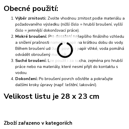
Obecné použití:
Výběr zrnitosti:
Zvolte vhodnou zrnitost podle materiálu a
požadovaného výsledku (nižší číslo = hrubší broušení, vyšší
číslo = jemnější dokončovací práce).
Mokré broušení:
Pro dosažení nejlepšího finálního vzhledu
a snížení prašnosti namočte papír na krátkou dobu do vody.
Během broušení udržujte povrch i papír vlhké, voda pomáhá
odvádět obroušený materiál.
Suché broušení:
Lze použít i za sucha, zejména pro hrubší
práce nebo na materiály, které nesmí přijít do kontaktu s
vodou.
Dokončení:
Po broušení povrch očistěte a pokračujte
dalšími kroky úpravy (např. leštění, lakování).
Velikost listu je 28 x 23 cm
Zboží zařazeno v kategoriích