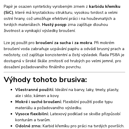
Papír je osazen synteticky vyrobeným zrnem z
karbidu křemíku
(SiC)
, které má krystalickou strukturu, vysokou tvrdost a velmi
ostré hrany, což umožňuje efektivní práci i na houževnatých a
tvrdých materiálech.
Hustý posyp
zrna zajišťuje dlouhou
životnost a vynikající výsledky broušení.
Lze jej použít pro
broušení za sucha i za mokra
. Při mokrém
broušení voda zabraňuje ucpávání papíru a odvádí brusný prach a
nečistoty, což zajišťuje konzistentní a čistý výsledek. Řada PS8A je
dostupná v široké škále zrnitostí od hrubých po velmi jemné, pro
dosažení požadovaného finálního povrchu.
Výhody tohoto brusiva:
Všestranné použití:
Ideální na barvy, laky, tmely, plasty,
ale i sklo, kámen a kovy.
Mokré i suché broušení:
Flexibilní použití podle typu
materiálu a požadovaného výsledku.
Vysoce flexibilní:
Latexový podklad se skvěle přizpůsobí
konturám a tvarům.
Odolné zrno:
Karbid křemíku pro práci na tvrdých površích.