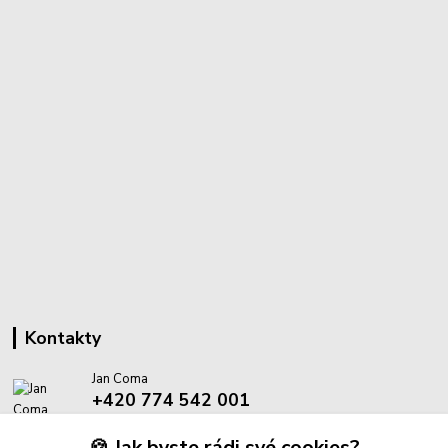
Kontakty
Jan Coma
+420 774 542 001
(Po-Pá, 8-18 hod.)
🍪 Jak byste rádi své cookies?