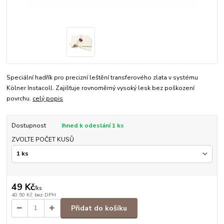
Speciální hadřík pro precizní leštění transferového zlata v systému
Kölner Instacoll. Zajišťuje rovnoměrný vysoký lesk bez poškození
povrchu.
celý popis
Dostupnost
Ihned k odeslání 1 ks
ZVOLTE POČET KUSŮ
49 Kč
/
ks
40,50 Kč
bez DPH
Přidat do košíku