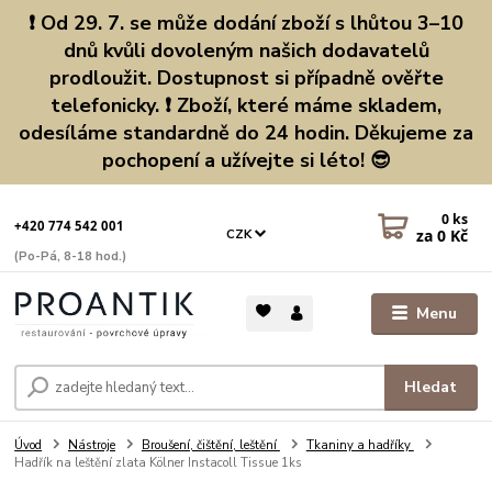
❗ Od 29. 7. se může dodání zboží s lhůtou 3–10
dnů kvůli dovoleným našich dodavatelů
prodloužit. Dostupnost si případně ověřte
telefonicky. ❗ Zboží, které máme skladem,
odesíláme standardně do 24 hodin. Děkujeme za
pochopení a užívejte si léto! 😎
0
ks
+420 774 542 001
za
0 Kč
CZK
(Po-Pá, 8-18 hod.)
Menu
Hledat
Úvod
Nástroje
Broušení, čištění, leštění
Tkaniny a hadříky
Hadřík na leštění zlata Kölner Instacoll Tissue 1ks