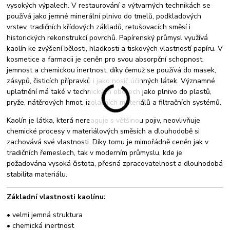
vysokých výpalech. V restaurování a výtvarných technikách se
používá jako jemné minerální plnivo do tmelů, podkladových
vrstev, tradičních křídových základů, retušovacích směsí i
historických rekonstrukcí povrchů. Papírenský průmysl využívá
kaolín ke zvýšení bělosti, hladkosti a tiskových vlastností papíru. V
kosmetice a farmacii je ceněn pro svou absorpční schopnost,
jemnost a chemickou inertnost, díky čemuž se používá do masek,
zásypů, čisticích přípravků i jako nosič účinných látek. Významné
uplatnění má také v technických oborech jako plnivo do plastů,
pryže, nátěrových hmot, izolačních materiálů a filtračních systémů.
Kaolín je látka, která nereaguje s většinou pojiv, neovlivňuje
chemické procesy v materiálových směsích a dlouhodobě si
zachovává své vlastnosti. Díky tomu je mimořádně ceněn jak v
tradičních řemeslech, tak v moderním průmyslu, kde je
požadována vysoká čistota, přesná zpracovatelnost a dlouhodobá
stabilita materiálu.
Základní vlastnosti kaolínu:
• velmi jemná struktura
• chemická inertnost