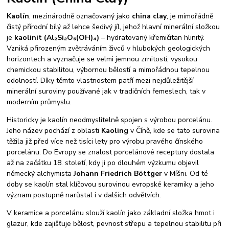
Kaolín
, mezinárodně označovaný jako
china clay
, je mimořádně
čistý přírodní bílý až lehce šedivý jíl, jehož hlavní minerální složkou
je
kaolinit (Al₂Si₂O₅(OH)₄)
– hydratovaný křemičitan hlinitý.
Vzniká přirozeným zvětráváním živců v hlubokých geologických
horizontech a vyznačuje se velmi jemnou zrnitostí, vysokou
chemickou stabilitou, výbornou bělostí a mimořádnou tepelnou
odolností. Díky těmto vlastnostem patří mezi nejdůležitější
minerální suroviny používané jak v tradičních řemeslech, tak v
moderním průmyslu.
Historicky je kaolín neodmyslitelně spojen s výrobou porcelánu.
Jeho název pochází z oblasti
Kaoling
v Číně, kde se tato surovina
těžila již před více než tisíci lety pro výrobu pravého čínského
porcelánu. Do Evropy se znalost porcelánové receptury dostala
až na začátku 18. století, kdy ji po dlouhém výzkumu objevil
německý alchymista
Johann Friedrich Böttger
v Míšni. Od té
doby se kaolín stal klíčovou surovinou evropské keramiky a jeho
význam postupně narůstal i v dalších odvětvích.
V keramice a porcelánu slouží kaolín jako základní složka hmot i
glazur, kde zajišťuje bělost, pevnost střepu a tepelnou stabilitu při