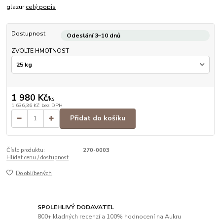
glazur
celý popis
Dostupnost
Odeslání 3–10 dnů
ZVOLTE HMOTNOST
1 980 Kč
/
ks
1 636,36 Kč
bez DPH
Přidat do košíku
Číslo produktu:
270-0003
Hlídat cenu / dostupnost
Do oblíbených
SPOLEHLIVÝ DODAVATEL
800+ kladných recenzí a 100% hodnocení na Aukru