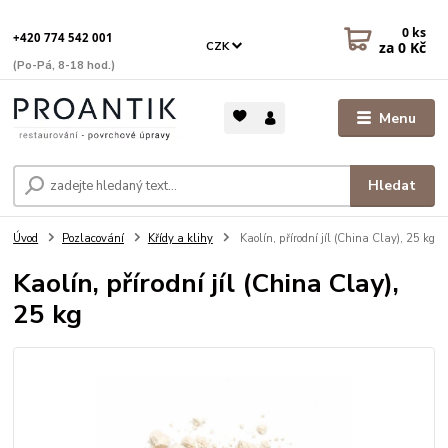
0
ks
+420 774 542 001
za
0 Kč
CZK
(Po-Pá, 8-18 hod.)
Menu
Hledat
Úvod
Pozlacování
Křídy a klihy
Kaolín, přírodní jíl (China Clay), 25 kg
Kaolín, přírodní jíl (China Clay),
25 kg