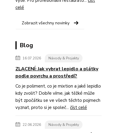
výše. Pro profesionální restauráto...
číst
celé
Zobrazit všechny novinky
Blog
16.07.2026
Návody & Projekty
ZLACENÍ: Jak vybrat lepidlo a plátky
podle povrchu a prostředí?
Co je poliment, co je mixtion a jaké lepidlo
kdy zvolit? Dobře víme, jak těžké může
být zpočátku se ve všech těchto pojmech
vyznat, proto si je společ...
číst celé
22.06.2026
Návody & Projekty