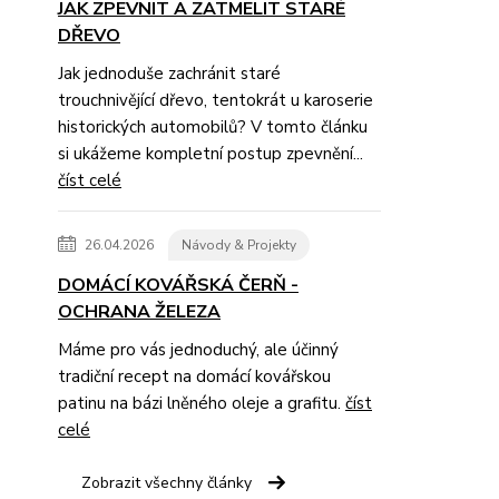
JAK ZPEVNIT A ZATMELIT STARÉ
DŘEVO
Jak jednoduše zachránit staré
trouchnivějící dřevo, tentokrát u karoserie
historických automobilů? V tomto článku
si ukážeme kompletní postup zpevnění...
číst celé
26.04.2026
Návody & Projekty
DOMÁCÍ KOVÁŘSKÁ ČERŇ -
OCHRANA ŽELEZA
Máme pro vás jednoduchý, ale účinný
tradiční recept na domácí kovářskou
patinu na bázi lněného oleje a grafitu.
číst
celé
Zobrazit všechny články