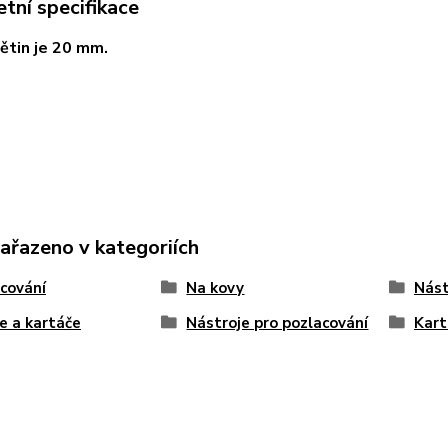
tní specifikace
ětin je 20 mm.
zařazeno v kategoriích
cování
Na kovy
Nást
e a kartáče
Nástroje pro pozlacování
Kart