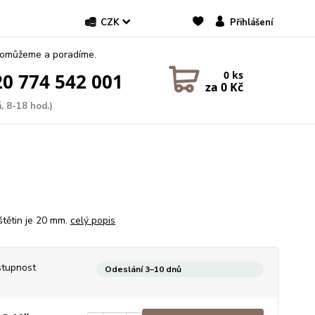
CZK
Přihlášení
pomůžeme a poradíme.
0
ks
0 774 542 001
za
0 Kč
, 8-18 hod.)
štětin je 20 mm.
celý popis
tupnost
Odeslání 3–10 dnů