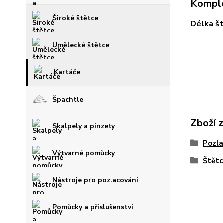
Komple
Široké štětce
Délka št
Umělecké štětce
Kartáče
Špachtle
Zboží 
Skalpely a pinzety
Pozla
Výtvarné pomůcky
Štětc
Nástroje pro pozlacování
Pomůcky a příslušenství