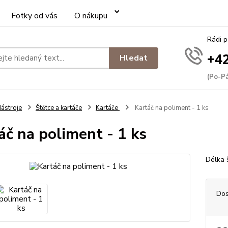
Fotky od vás
O nákupu
Rádi 
+42
Hledat
(Po-Pá
ástroje
Štětce a kartáče
Kartáče
Kartáč na poliment - 1 ks
áč na poliment - 1 ks
Délka 
Dos