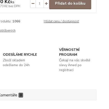
0 Kč
/
ks
Přidat do košíku
,73 Kč
bez DPH
roduktu:
1066
Hlídat cenu / dostupnost
oblíbených
VĚRNOSTNÍ
ODESÍLÁME RYCHLE
PROGRAM
Zboží skladem
Čekají na vás skvělé
odešleme do 24h
slevy ihned po
registraci
Komentáře
0