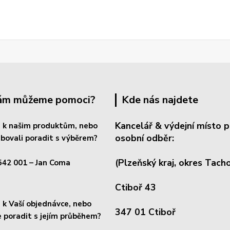
Vám můžeme pomoci?
Kde nás najdete
Kancelář & výdejní místo p
 k našim produktům, nebo
osobní odběr:
bovali poradit s výběrem?
(Plzeňský kraj, okres
Tacho
542 001
– Jan Coma
Ctiboř 43
k Vaší objednávce, nebo
347 01 Ctiboř
 poradit s jejím průběhem?