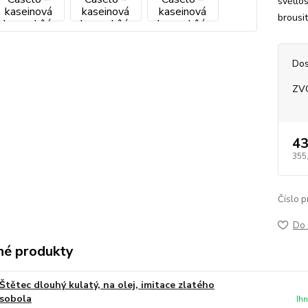
světlos
brousi
Dos
ZV
43
355
Číslo p
Do 
é produkty
Štětec dlouhý kulatý, na olej, imitace zlatého
sobola
Ih