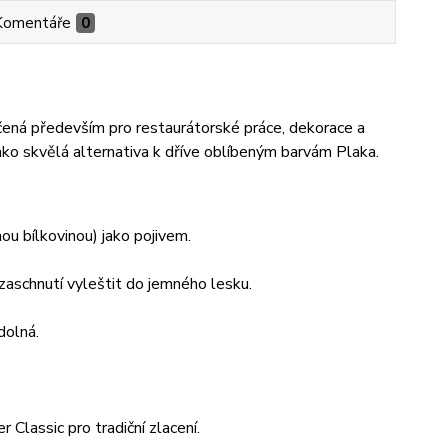
Komentáře
0
čená především pro restaurátorské práce, dekorace a
jako skvělá alternativa k dříve oblíbeným barvám Plaka.
ou bílkovinou) jako pojivem.
zaschnutí vyleštit do jemného lesku.
dolná.
 Classic pro tradiční zlacení.