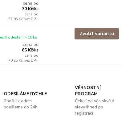
cena od
70 Kč
/
ks
cena od
57,85 Kč
bez DPH
Zvolit variantu
ned k odeslání > 10 ks
cena od
85 Kč
/
ks
cena od
70,25 Kč
bez DPH
VĚRNOSTNÍ
ODESÍLÁME RYCHLE
PROGRAM
Zboží skladem
Čekají na vás skvělé
odešleme do 24h
slevy ihned po
registraci