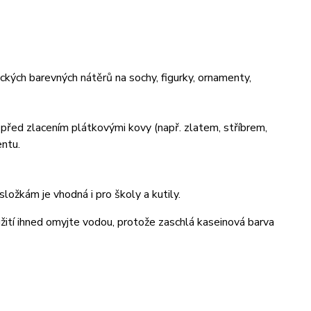
kých barevných nátěrů na sochy, figurky, ornamenty,
před zlacením plátkovými kovy (např. zlatem, stříbrem,
entu.
ložkám je vhodná i pro školy a kutily.
žití ihned omyjte vodou, protože zaschlá kaseinová barva