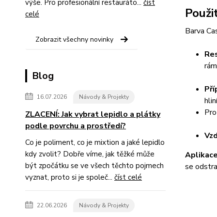
výše. Pro profesionální restauráto...
číst
Použit
celé
Barva Cas
Zobrazit všechny novinky
Res
rám
Blog
Pří
16.07.2026
Návody & Projekty
hli
Pro
ZLACENÍ: Jak vybrat lepidlo a plátky
podle povrchu a prostředí?
Vzd
Co je poliment, co je mixtion a jaké lepidlo
kdy zvolit? Dobře víme, jak těžké může
Aplikace
být zpočátku se ve všech těchto pojmech
se odstra
vyznat, proto si je společ...
číst celé
22.06.2026
Návody & Projekty