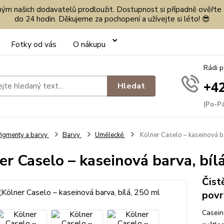
eným našich dodavatelů prodloužit. Dostupnost si případně ověřte
do 24 hodin. Děkujeme za pochopení a užívejte si léto! 😎
Fotky od vás
O nákupu
Rádi 
+42
Hledat
(Po-Pá
igmenty a barvy
Barvy
Umělecké
Kölner Caselo – kaseinová ba
er Caselo – kaseinová barva, bíl
Čist
povr
Casein