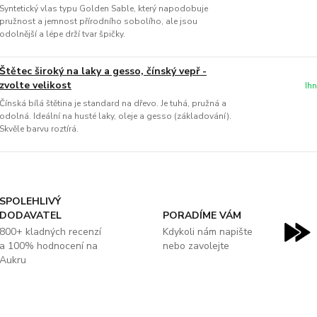
Syntetický vlas typu Golden Sable, který napodobuje
pružnost a jemnost přírodního sobolího, ale jsou
odolnější a lépe drží tvar špičky.
Štětec široký na laky a gesso, čínský vepř -
zvolte velikost
Ih
Čínská bílá štětina je standard na dřevo. Je tuhá, pružná a
odolná. Ideální na husté laky, oleje a gesso (základování).
Skvěle barvu roztírá.
SPOLEHLIVÝ
DODAVATEL
PORADÍME VÁM
800+ kladných recenzí
Kdykoli nám napište
a 100% hodnocení na
nebo zavolejte
Aukru