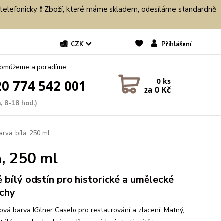
 telefonicky. ❗ Zboží, které máme skladem, odesíláme standardně
CZK
Přihlášení
pomůžeme a poradíme.
0
ks
0 774 542 001
za
0 Kč
, 8-18 hod.)
rva, bílá, 250 ml
á, 250 ml
ě bílý odstín pro historické a umělecké
chy
ová barva Kölner Caselo pro restaurování a zlacení. Matný,