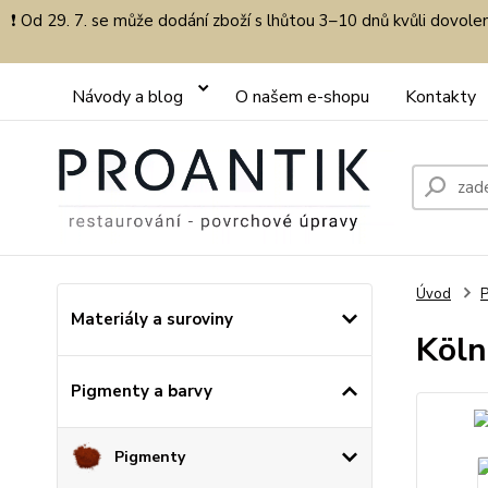
❗ Od 29. 7. se může dodání zboží s lhůtou 3–10 dnů kvůli dovol
Návody a blog
O našem e-shopu
Kontakty
Úvod
P
Materiály a suroviny
Köln
Pigmenty a barvy
Pigmenty