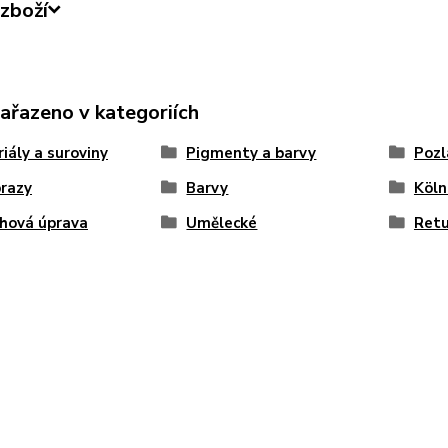
zboží
zařazeno v kategoriích
iály a suroviny
Pigmenty a barvy
Pozl
razy
Barvy
Köln
hová úprava
Umělecké
Retu