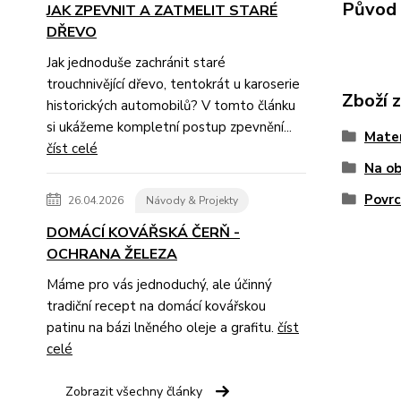
Původ 
JAK ZPEVNIT A ZATMELIT STARÉ
DŘEVO
Jak jednoduše zachránit staré
trouchnivějící dřevo, tentokrát u karoserie
Zboží 
historických automobilů? V tomto článku
si ukážeme kompletní postup zpevnění...
Mater
číst celé
Na ob
Povrc
26.04.2026
Návody & Projekty
DOMÁCÍ KOVÁŘSKÁ ČERŇ -
OCHRANA ŽELEZA
Máme pro vás jednoduchý, ale účinný
tradiční recept na domácí kovářskou
patinu na bázi lněného oleje a grafitu.
číst
celé
Zobrazit všechny články