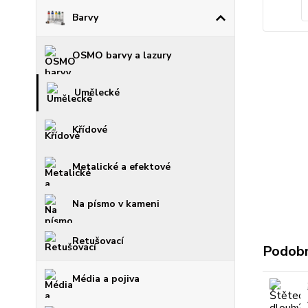
Barvy
OSMO barvy a lazury
Umělecké
Křídové
Metalické a efektové
Na písmo v kameni
Retušovací
Podobn
Média a pojiva