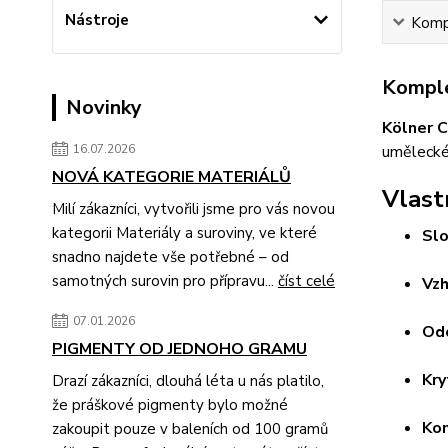
Nástroje
Kompl
Komple
Novinky
Kölner C
16.07.2026
umělecké 
NOVÁ KATEGORIE MATERIÁLŮ
Vlast
Milí zákazníci, vytvořili jsme pro vás novou
kategorii Materiály a suroviny, ve které
Slo
snadno najdete vše potřebné – od
samotných surovin pro přípravu...
číst celé
Vzh
07.01.2026
Od
PIGMENTY OD JEDNOHO GRAMU
Kry
Drazí zákazníci, dlouhá léta u nás platilo,
že práškové pigmenty bylo možné
Kom
zakoupit pouze v baleních od 100 gramů