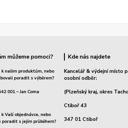
Vám můžeme pomoci?
Kde nás najdete
Kancelář & výdejní místo p
 k našim produktům, nebo
osobní odběr:
bovali poradit s výběrem?
(Plzeňský kraj, okres
Tacho
542 001
– Jan Coma
Ctiboř 43
k Vaší objednávce, nebo
347 01 Ctiboř
 poradit s jejím průběhem?