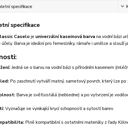
etní specifikace
tní specifikace
lassic Caselo
je
univerzální kaseinová barva
na vodní bázi ur
účely. Barva je ideální pro řemeslníky, rámaře i umělce a slouží 
nosti:
žení:
Jedná se o barvu na vodní bázi s přírodním kaseinem (mléčn
led:
Po zaschnutí vytváří matný, sametový povrch, který lze po 
olnost:
Barva je světlostálá (nebledne) a po vytvrzení je voděo
tí:
Vyznačuje se vynikající krycí schopností a sytostí barev.
patibilita:
Plně kompatibilní s ostatními materiály z řady Kölner