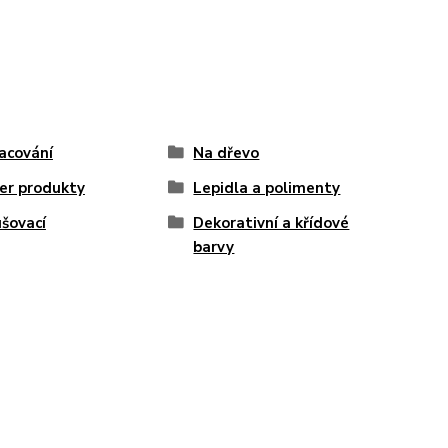
acování
Na dřevo
er produkty
Lepidla a polimenty
šovací
Dekorativní a křídové
barvy