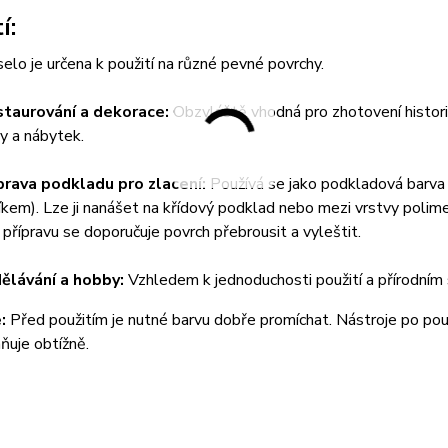
í:
elo je určena k použití na různé pevné povrchy.
taurování a dekorace:
Obzvláště vhodná pro zhotovení historic
y a nábytek.
prava podkladu pro zlacení:
Používá se jako podkladová barva 
níkem). Lze ji nanášet na křídový podklad nebo mezi vrstvy polim
 přípravu se doporučuje povrch přebrousit a vyleštit.
ělávání a hobby:
Vzhledem k jednoduchosti použití a přírodním s
:
Před použitím je nutné barvu dobře promíchat. Nástroje po pou
ňuje obtížně.