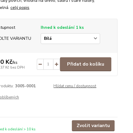
tálý povrch, vhodná na dřevo, sádru i staré nátěry,
telná.
celý popis
tupnost
Ihned k odeslání 1 ks
OLTE VARIANTU
0 Kč
/
ks
Přidat do košíku
,37 Kč
bez DPH
roduktu:
3005-0001
Hlídat cenu / dostupnost
oblíbených
Zvolit variantu
ned k odeslání > 10 ks