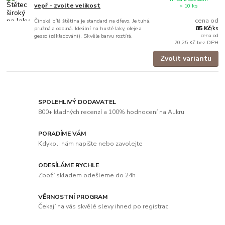
vepř - zvolte velikost
> 10 ks
cena od
Čínská bílá štětina je standard na dřevo. Je tuhá,
85 Kč
pružná a odolná. Ideální na husté laky, oleje a
/
ks
cena od
gesso (základování). Skvěle barvu roztírá.
70,25 Kč
bez DPH
Zvolit variantu
SPOLEHLIVÝ DODAVATEL
800+ kladných recenzí a 100% hodnocení na Aukru
PORADÍME VÁM
Kdykoli nám napište nebo zavolejte
ODESÍLÁME RYCHLE
Zboží skladem odešleme do 24h
VĚRNOSTNÍ PROGRAM
Čekají na vás skvělé slevy ihned po registraci