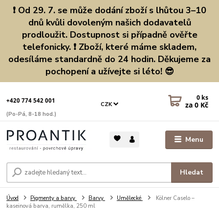
❗ Od 29. 7. se může dodání zboží s lhůtou 3–10
dnů kvůli dovoleným našich dodavatelů
prodloužit. Dostupnost si případně ověřte
telefonicky. ❗ Zboží, které máme skladem,
odesíláme standardně do 24 hodin. Děkujeme za
pochopení a užívejte si léto! 😎
0
ks
+420 774 542 001
za
0 Kč
CZK
(Po-Pá, 8-18 hod.)
Menu
Hledat
Úvod
Pigmenty a barvy
Barvy
Umělecké
Kölner Caselo –
kaseinová barva, rumělka, 250 ml