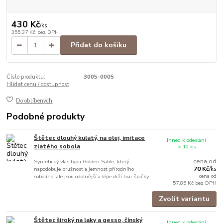
430 Kč
/
ks
355,37 Kč
bez DPH
Přidat do košíku
Číslo produktu:
3005-0005
Hlídat cenu / dostupnost
Do oblíbených
Podobné produkty
Štětec dlouhý kulatý, na olej, imitace
Ihned k odeslání
zlatého sobola
> 10 ks
cena od
Syntetický vlas typu Golden Sable, který
70 Kč
napodobuje pružnost a jemnost přírodního
/
ks
cena od
sobolího, ale jsou odolnější a lépe drží tvar špičky.
57,85 Kč
bez DPH
Zvolit variantu
Štětec široký na laky a gesso, čínský
Ihned k odeslání