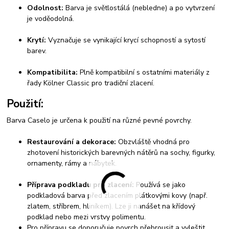
Odolnost:
Barva je světlostálá (nebledne) a po vytvrzení
je voděodolná.
Krytí:
Vyznačuje se vynikající krycí schopností a sytostí
barev.
Kompatibilita:
Plně kompatibilní s ostatními materiály z
řady Kölner Classic pro tradiční zlacení.
Použití:
Barva Caselo je určena k použití na různé pevné povrchy.
Restaurování a dekorace:
Obzvláště vhodná pro
zhotovení historických barevných nátěrů na sochy, figurky,
ornamenty, rámy a nábytek.
Příprava podkladu pro zlacení:
Používá se jako
podkladová barva před zlacením plátkovými kovy (např.
zlatem, stříbrem, hliníkem). Lze ji nanášet na křídový
podklad nebo mezi vrstvy polimentu.
Pro přípravu se doporučuje povrch přebrousit a vyleštit.