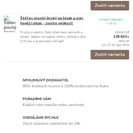
Zvolit variantu
Štětec plochý široký na šelak a olej,
Ihned k odeslání
hovězí chlup - zvolte velikost
> 10 ks
cena od
Pružný a odolný. Zlatý střed mezi jemností a
135 Kč
tahem. Ideální na olejové nátěry, mořidla a laky.
/
ks
cena od
Drží tvar a je jemnější než vepř.
111,57 Kč
bez DPH
Zvolit variantu
SPOLEHLIVÝ DODAVATEL
800+ kladných recenzí a 100% hodnocení na Aukru
PORADÍME VÁM
Kdykoli nám napište nebo zavolejte
ODESÍLÁME RYCHLE
Zboží skladem odešleme do 24h