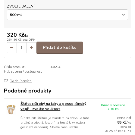
ZVOLTE BALENÍ
320 Kč
/
ks
264,46 Kč
bez DPH
Přidat do košíku
Číslo produktu:
402-4
Hlídat cenu / dostupnost
Do oblíbených
Podobné produkty
Štětec široký na laky a gesso, čínský
Ihned k odeslání
vepř - zvolte velikost
> 10 ks
cena od
Čínská bílá štětina je standard na dřevo. Je tuhá,
85 Kč
pružná a odolná. Ideální na husté laky, oleje a
/
ks
cena od
gesso (základování). Skvěle barvu roztírá.
70,25 Kč
bez DPH