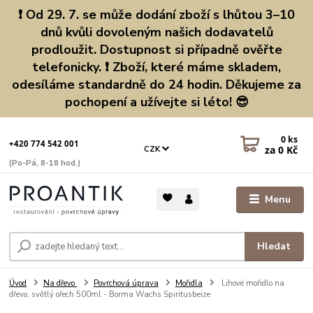
❗ Od 29. 7. se může dodání zboží s lhůtou 3–10
dnů kvůli dovoleným našich dodavatelů
prodloužit. Dostupnost si případně ověřte
telefonicky. ❗ Zboží, které máme skladem,
odesíláme standardně do 24 hodin. Děkujeme za
pochopení a užívejte si léto! 😎
0
ks
+420 774 542 001
za
0 Kč
CZK
(Po-Pá, 8-18 hod.)
Menu
Hledat
Úvod
Na dřevo
Povrchová úprava
Mořidla
Lihové mořidlo na
dřevo, světlý ořech 500ml - Borma Wachs Spiritusbeize