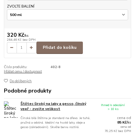
ZVOLTE BALENÍ
320 Kč
/
ks
264,46 Kč
bez DPH
Přidat do košíku
Číslo produktu:
402-8
Hlídat cenu / dostupnost
Do oblíbených
Podobné produkty
Štětec široký na laky a gesso, čínský
Ihned k odeslání
vepř - zvolte velikost
> 10 ks
cena od
Čínská bílá štětina je standard na dřevo. Je tuhá,
85 Kč
pružná a odolná. Ideální na husté laky, oleje a
/
ks
cena od
gesso (základování). Skvěle barvu roztírá.
70,25 Kč
bez DPH