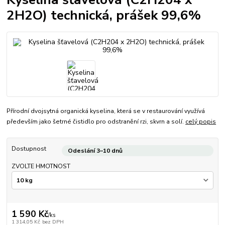
2H2O) technická, prášek 99,6%
Přírodní dvojsytná organická kyselina, která se v restaurování využívá
především jako šetrné čistidlo pro odstranění rzi, skvrn a solí.
celý popis
Dostupnost
Odeslání 3–10 dnů
ZVOLTE HMOTNOST
1 590 Kč
/
ks
1 314,05 Kč
bez DPH