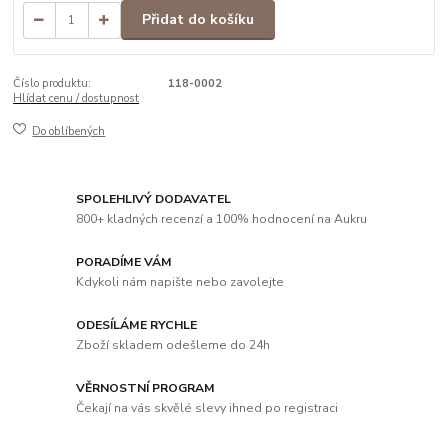
Přidat do košíku
Číslo produktu:
118-0002
Hlídat cenu / dostupnost
Do oblíbených
SPOLEHLIVÝ DODAVATEL
800+ kladných recenzí a 100% hodnocení na Aukru
PORADÍME VÁM
Kdykoli nám napište nebo zavolejte
ODESÍLÁME RYCHLE
Zboží skladem odešleme do 24h
VĚRNOSTNÍ PROGRAM
Čekají na vás skvělé slevy ihned po registraci