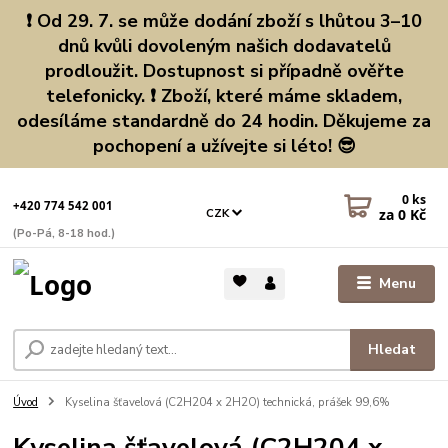
❗ Od 29. 7. se může dodání zboží s lhůtou 3–10
dnů kvůli dovoleným našich dodavatelů
prodloužit. Dostupnost si případně ověřte
telefonicky. ❗ Zboží, které máme skladem,
odesíláme standardně do 24 hodin. Děkujeme za
pochopení a užívejte si léto! 😎
0
ks
+420 774 542 001
za
0 Kč
CZK
(Po-Pá, 8-18 hod.)
Menu
Hledat
Úvod
Kyselina šťavelová (C2H204 x 2H2O) technická, prášek 99,6%
Kyselina šťavelová (C2H204 x