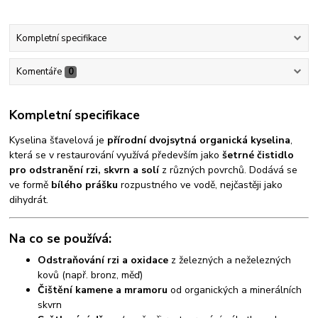
Kompletní specifikace
Komentáře
0
Kompletní specifikace
Kyselina šťavelová je
přírodní dvojsytná organická kyselina
,
která se v restaurování využívá především jako
šetrné čistidlo
pro odstranění rzi, skvrn a solí
z různých povrchů. Dodává se
ve formě
bílého prášku
rozpustného ve vodě, nejčastěji jako
dihydrát.
Na co se používá:
Odstraňování rzi a oxidace
z železných a neželezných
kovů (např. bronz, měď)
Čištění kamene a mramoru
od organických a minerálních
skvrn