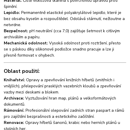
Materiál:
Čistě viskózová tkanina s povrchovou úpravou proti
špinění.
Lepidlo:
Permanentně elastické polyakrylátové lepidlo, které je
bez obsahu kyselin a rozpouštědel. Odolává stárnutí, nežloutne a
netvrdne.
Bezpečnost:
pH neutrální (cca 7,0) zajišťuje šetrnost k citlivým
archiváliím a papíru.
Mechanická odolnost:
Vysoká odolnost proti roztržení, přesto
se s páskou díky silikonové podložce snadno pracuje a lze ji
přesně formovat v ohybech.
Oblast použití:
Knihařství:
Opravy a zpevňování knižních hřbetů (vnitřních i
vnějších), přelepování prasklých vazebních kloubů a zpevňování
vazby mezi deskami a blokem.
Archivace:
Vyztužování hran map, plánů a velkoformátových
dokumentů.
Rámování:
Profesionální olepování zadních stran paspart a rámů
pro zajištění bezprašnosti a estetického začištění.
Renovace:
Opravy hřbetů šanonů, krabic nebo herních plánů u
stolních her.