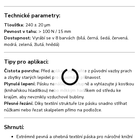
Technické parametry:
Tloušťka:
240 ± 20 μm
Pevnost v tahu:
> 100 N / 15 mm
Dostupnost:
Vyrábí se v 8 barvách (bílá, černá, šedá, červená,
modrá, zelená, žlutá, hnědá)
Tipy pro aplikaci:
Čistota povrchu:
Před aplikací odstraňte z původní vazby prach
a zbytky starých lepidel pro maximální přilnavost.
Plynulé lepení:
Pásku nanášejte postupně a vyhlazujte ji kostkou
(knihařskou hladítkou) nebo měkkým hadříkem od středu ke
krajům, aby nevznikly vzduchové bubliny.
Přesné řezání:
Díky textilní struktuře lze pásku snadno stříhat
nůžkami nebo řezat skalpelem přímo na podložce.
Shrnutí:
Extrémně pevná a ohebná textilní páska pro náročné knižní