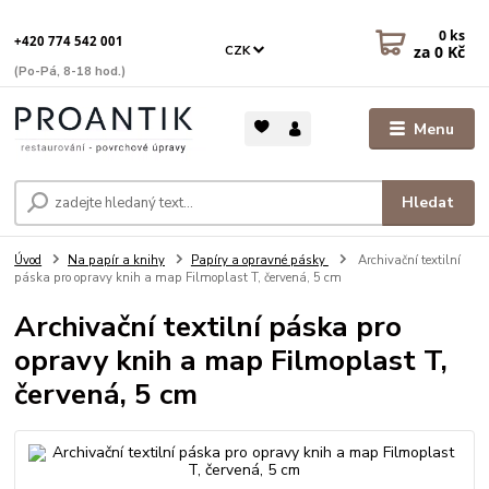
0
ks
+420 774 542 001
za
0 Kč
CZK
(Po-Pá, 8-18 hod.)
Menu
Hledat
Úvod
Na papír a knihy
Papíry a opravné pásky
Archivační textilní
páska pro opravy knih a map Filmoplast T, červená, 5 cm
Archivační textilní páska pro
opravy knih a map Filmoplast T,
červená, 5 cm