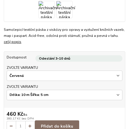
Samolepicí textilní páska z viskózy pro opravy a vyztužení knižních vazeb,
map i paspart. Acid-free, odolná proti stárnutí, pružná a pevná v tahu.
celý popis
Dostupnost
Odeslání 3–10 dnů
ZVOLTE VARIANTU
ZVOLTE VARIANTU
460 Kč
/
ks
380,17 Kč
bez DPH
Přidat do košíku