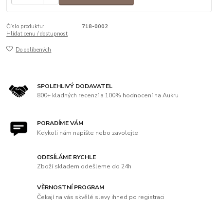
Číslo produktu:
718-0002
Hlídat cenu / dostupnost
Do oblíbených
SPOLEHLIVÝ DODAVATEL
800+ kladných recenzí a 100% hodnocení na Aukru
PORADÍME VÁM
Kdykoli nám napište nebo zavolejte
ODESÍLÁME RYCHLE
Zboží skladem odešleme do 24h
VĚRNOSTNÍ PROGRAM
Čekají na vás skvělé slevy ihned po registraci