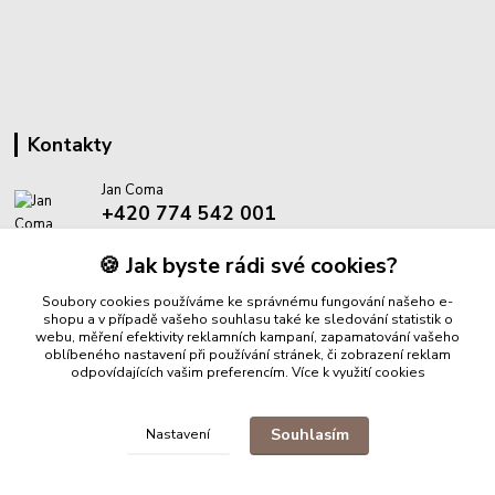
Kontakty
Jan Coma
+420 774 542 001
(Po-Pá, 8-18 hod.)
🍪 Jak byste rádi své cookies?
info@proantik.cz
Soubory cookies používáme ke správnému fungování našeho e-
shopu a v případě vašeho souhlasu také ke sledování statistik o
webu, měření efektivity reklamních kampaní, zapamatování vašeho
oblíbeného nastavení při používání stránek, či zobrazení reklam
odpovídajících vašim preferencím.
Více k využití cookies
Upravit sběr cookies.
Souhlasím
Nastavení