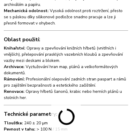
archiváliím a papíru.
Mechanická odolnost:
Vysoká odolnost proti roztržení, přesto
se s páskou díky silikonové podložce snadno pracuje a lze ji
přesně formovat v ohybech.
Oblast použití:
Knihařství:
Opravy a zpevňování knižních hřbetů (vnitřních i
vnějších), přelepování prasklých vazebních kloubů a zpevňování
vazby mezi deskami a blokem.
Archivace:
Vyztužování hran map, plánů a velkoformátových
dokumentů.
Rámování:
Profesionální olepování zadních stran paspart a rámů
pro zajištění bezprašnosti a estetického začištění.
Renovace:
Opravy hřbetů šanonů, krabic nebo herních plánů u
stolních her.
Technické parametry:
Tloušťka:
240 ± 20 μm
Pevnost v tahu:
> 100 N / 15 mm