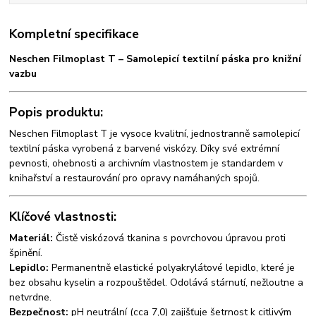
Kompletní specifikace
Neschen Filmoplast T – Samolepicí textilní páska pro knižní
vazbu
Popis produktu:
Neschen Filmoplast T je vysoce kvalitní, jednostranně samolepicí
textilní páska vyrobená z barvené viskózy. Díky své extrémní
pevnosti, ohebnosti a archivním vlastnostem je standardem v
knihařství a restaurování pro opravy namáhaných spojů.
Klíčové vlastnosti:
Materiál:
Čistě viskózová tkanina s povrchovou úpravou proti
špinění.
Lepidlo:
Permanentně elastické polyakrylátové lepidlo, které je
bez obsahu kyselin a rozpouštědel. Odolává stárnutí, nežloutne a
netvrdne.
Bezpečnost:
pH neutrální (cca 7,0) zajišťuje šetrnost k citlivým