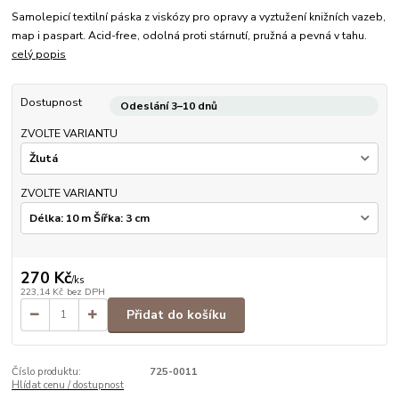
Samolepicí textilní páska z viskózy pro opravy a vyztužení knižních vazeb,
map i paspart. Acid-free, odolná proti stárnutí, pružná a pevná v tahu.
celý popis
Dostupnost
Odeslání 3–10 dnů
ZVOLTE VARIANTU
ZVOLTE VARIANTU
270 Kč
/
ks
223,14 Kč
bez DPH
Přidat do košíku
Číslo produktu:
725-0011
Hlídat cenu / dostupnost