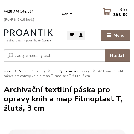
0
ks
+420 774 542 001
za
0 Kč
CZK
(Po-Pá, 8-18 hod.)
Menu
Hledat
Úvod
Na papír a knihy
Papíry a opravné pásky
Archivační textilní
páska pro opravy knih a map Filmoplast T, žlutá, 3 cm
Archivační textilní páska pro
opravy knih a map Filmoplast T,
žlutá, 3 cm