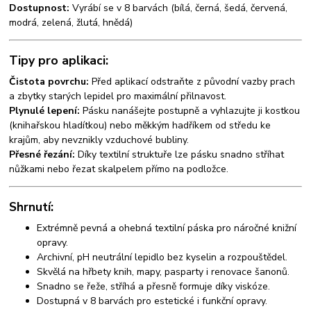
Dostupnost:
Vyrábí se v 8 barvách (bílá, černá, šedá, červená,
modrá, zelená, žlutá, hnědá)
Tipy pro aplikaci:
Čistota povrchu:
Před aplikací odstraňte z původní vazby prach
a zbytky starých lepidel pro maximální přilnavost.
Plynulé lepení:
Pásku nanášejte postupně a vyhlazujte ji kostkou
(knihařskou hladítkou) nebo měkkým hadříkem od středu ke
krajům, aby nevznikly vzduchové bubliny.
Přesné řezání:
Díky textilní struktuře lze pásku snadno stříhat
nůžkami nebo řezat skalpelem přímo na podložce.
Shrnutí:
Extrémně pevná a ohebná textilní páska pro náročné knižní
opravy.
Archivní, pH neutrální lepidlo bez kyselin a rozpouštědel.
Skvělá na hřbety knih, mapy, pasparty i renovace šanonů.
Snadno se řeže, stříhá a přesně formuje díky viskóze.
Dostupná v 8 barvách pro estetické i funkční opravy.