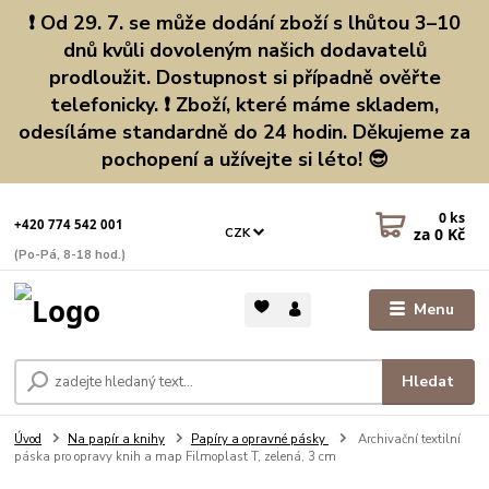
❗ Od 29. 7. se může dodání zboží s lhůtou 3–10
dnů kvůli dovoleným našich dodavatelů
prodloužit. Dostupnost si případně ověřte
telefonicky. ❗ Zboží, které máme skladem,
odesíláme standardně do 24 hodin. Děkujeme za
pochopení a užívejte si léto! 😎
0
ks
+420 774 542 001
za
0 Kč
CZK
(Po-Pá, 8-18 hod.)
Menu
Hledat
Úvod
Na papír a knihy
Papíry a opravné pásky
Archivační textilní
páska pro opravy knih a map Filmoplast T, zelená, 3 cm