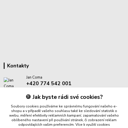
Kontakty
Jan Coma
+420 774 542 001
(Po-Pá, 8-18 hod.)
🍪 Jak byste rádi své cookies?
info@proantik.cz
Soubory cookies používáme ke správnému fungování našeho e-
shopu a v případě vašeho souhlasu také ke sledování statistik o
webu, měření efektivity reklamních kampaní, zapamatování vašeho
oblíbeného nastavení při používání stránek, či zobrazení reklam
odpovídajících vašim preferencím.
Více k využití cookies