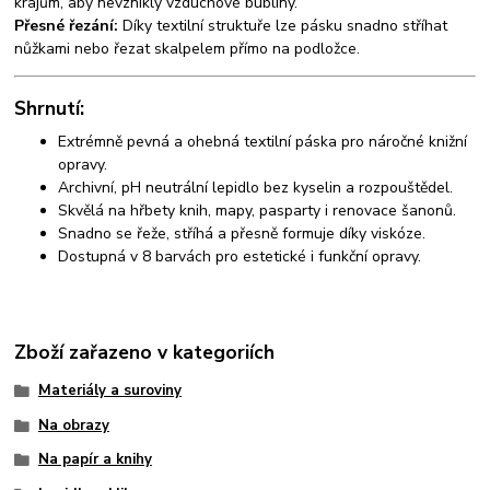
krajům, aby nevznikly vzduchové bubliny.
Přesné řezání:
Díky textilní struktuře lze pásku snadno stříhat
nůžkami nebo řezat skalpelem přímo na podložce.
Shrnutí:
Extrémně pevná a ohebná textilní páska pro náročné knižní
opravy.
Archivní, pH neutrální lepidlo bez kyselin a rozpouštědel.
Skvělá na hřbety knih, mapy, pasparty i renovace šanonů.
Snadno se řeže, stříhá a přesně formuje díky viskóze.
Dostupná v 8 barvách pro estetické i funkční opravy.
Zboží zařazeno v kategoriích
Materiály a suroviny
Na obrazy
Na papír a knihy