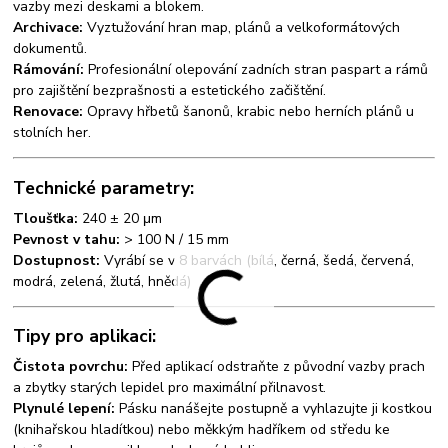
vazby mezi deskami a blokem.
Archivace:
Vyztužování hran map, plánů a velkoformátových
dokumentů.
Rámování:
Profesionální olepování zadních stran paspart a rámů
pro zajištění bezprašnosti a estetického začištění.
Renovace:
Opravy hřbetů šanonů, krabic nebo herních plánů u
stolních her.
Technické parametry:
Tloušťka:
240 ± 20 μm
Pevnost v tahu:
> 100 N / 15 mm
Dostupnost:
Vyrábí se v 8 barvách (bílá, černá, šedá, červená,
modrá, zelená, žlutá, hnědá)
Tipy pro aplikaci:
Čistota povrchu:
Před aplikací odstraňte z původní vazby prach
a zbytky starých lepidel pro maximální přilnavost.
Plynulé lepení:
Pásku nanášejte postupně a vyhlazujte ji kostkou
(knihařskou hladítkou) nebo měkkým hadříkem od středu ke