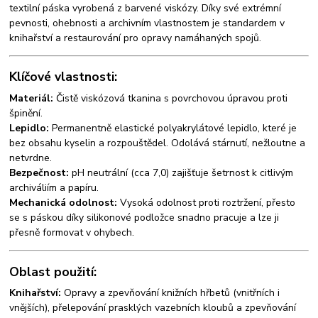
textilní páska vyrobená z barvené viskózy. Díky své extrémní
pevnosti, ohebnosti a archivním vlastnostem je standardem v
knihařství a restaurování pro opravy namáhaných spojů.
Klíčové vlastnosti:
Materiál:
Čistě viskózová tkanina s povrchovou úpravou proti
špinění.
Lepidlo:
Permanentně elastické polyakrylátové lepidlo, které je
bez obsahu kyselin a rozpouštědel. Odolává stárnutí, nežloutne a
netvrdne.
Bezpečnost:
pH neutrální (cca 7,0) zajišťuje šetrnost k citlivým
archiváliím a papíru.
Mechanická odolnost:
Vysoká odolnost proti roztržení, přesto
se s páskou díky silikonové podložce snadno pracuje a lze ji
přesně formovat v ohybech.
Oblast použití:
Knihařství:
Opravy a zpevňování knižních hřbetů (vnitřních i
vnějších), přelepování prasklých vazebních kloubů a zpevňování