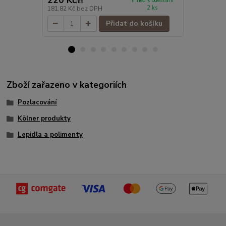
220 Kč
1 155 Kč
Ihned k odeslání
/
ks
2 ks
181,82 Kč
bez DPH
954,55 Kč
be
Přidat do košíku
Zboží zařazeno v kategoriích
Pozlacování
Kölner produkty
Lepidla a polimenty