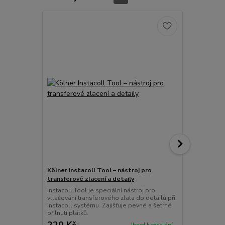
Kölner Instacoll Tool – nástroj pro
Zlato plátko
transferové zlacení a detaily
80 x 80 mm
Instacoll Tool je speciální nástroj pro
vtlačování transferového zlata do detailů při
Instacoll systému. Zajišťuje pevné a šetrné
přilnutí plátků.