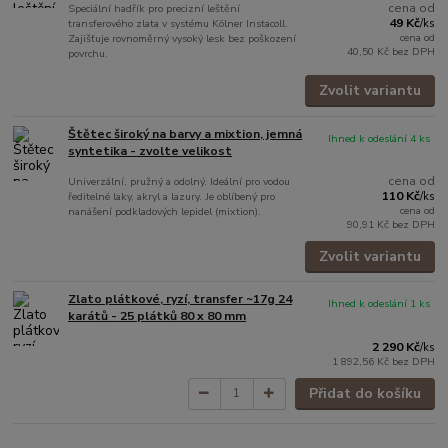
cena od
Speciální hadřík pro precizní leštění
49 Kč
transferového zlata v systému Kölner Instacoll.
/
ks
cena od
Zajišťuje rovnoměrný vysoký lesk bez poškození
40,50 Kč
bez DPH
povrchu.
Zvolit variantu
Štětec široký na barvy a mixtion, jemná
Ihned k odeslání 4 ks
syntetika - zvolte velikost
cena od
Univerzální, pružný a odolný. Ideální pro vodou
110 Kč
ředitelné laky, akryl a lazury. Je oblíbený pro
/
ks
cena od
nanášení podkladových lepidel (mixtion).
90,91 Kč
bez DPH
Zvolit variantu
Zlato plátkové, ryzí, transfer ~17g 24
Ihned k odeslání 1 ks
karátů - 25 plátků 80 x 80 mm
2 290 Kč
/
ks
1 892,56 Kč
bez DPH
Přidat do košíku