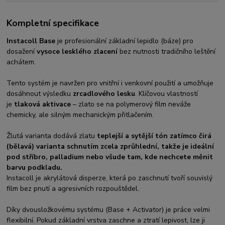
Kompletní specifikace
Instacoll Base
je profesionální základní lepidlo (báze) pro
dosažení
vysoce lesklého zlacení
bez nutnosti tradičního leštění
achátem.
Tento systém je navržen pro vnitřní i venkovní použití a umožňuje
dosáhnout výsledku
zrcadlového lesku
. Klíčovou vlastností
je
tlaková aktivace
– zlato se na polymerový film neváže
chemicky, ale silným mechanickým přitlačením.
Žlutá varianta dodává zlatu
teplejší a sytější tón zatímco čirá
(bělavá) varianta schnutím zcela zprůhlední, takže je ideální
pod stříbro, palladium nebo všude tam, kde nechcete měnit
barvu podkladu.
Instacoll je akrylátová disperze, která po zaschnutí tvoří souvislý
film bez pnutí a agresivních rozpouštědel.
Díky dvousložkovému systému (Base + Activator) je práce velmi
flexibilní. Pokud základní vrstva zaschne a ztratí lepivost, lze ji