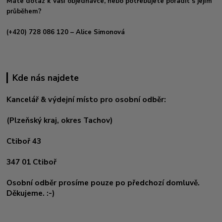
Máte dotaz k Vaší objednávce, nebo potřebujete poradit s jejím
průběhem?
(+420) 728 086 120
– Alice Simonová
Kde nás najdete
Kancelář & výdejní místo pro osobní odběr:
(Plzeňský kraj, okres
Tachov)
Ctiboř 43
347 01 Ctiboř
Osobní odběr prosíme pouze po předchozí domluvě.
Děkujeme. :-)