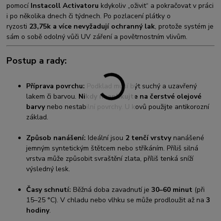
pomocí
Instacoll Activatoru
kdykoliv „oživit“ a pokračovat v práci
i po několika dnech či týdnech. Po pozlacení plátky o
ryzosti
23,75k a více nevyžadují ochranný lak
, protože systém je
sám o sobě odolný vůči UV záření a povětrnostním vlivům.
Postup a rady:
Příprava povrchu:
Podklad musí být suchý a uzavřený
lakem či barvou.
Nikdy neaplikujte na čerstvé olejové
barvy
nebo nestabilní povrchy. U kovů použijte antikorozní
základ.
Způsob nanášení:
Ideální jsou
2 tenčí vrstvy
nanášené
jemným syntetickým štětcem nebo stříkáním. Příliš silná
vrstva může způsobit svraštění zlata, příliš tenká sníží
výsledný lesk.
Časy schnutí:
Běžná doba zavadnutí je
30–60 minut
(při
15–25 °C). V chladu nebo vlhku se může prodloužit až na
3
hodiny
.