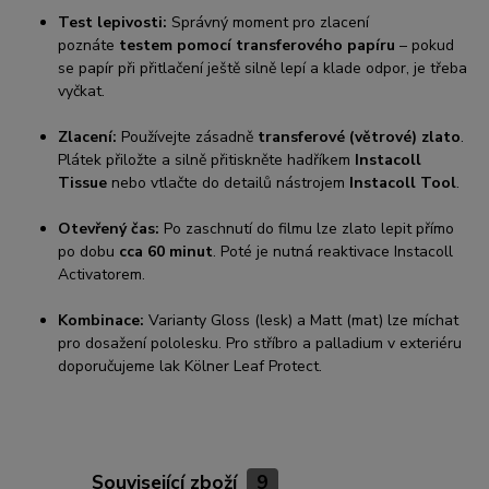
Test lepivosti:
Správný moment pro zlacení
poznáte
testem pomocí transferového papíru
– pokud
se papír při přitlačení ještě silně lepí a klade odpor, je třeba
vyčkat.
Zlacení:
Používejte zásadně
transferové (větrové) zlato
.
Plátek přiložte a silně přitiskněte hadříkem
Instacoll
Tissue
nebo vtlačte do detailů nástrojem
Instacoll Tool
.
Otevřený čas:
Po zaschnutí do filmu lze zlato lepit přímo
po dobu
cca 60 minut
. Poté je nutná reaktivace Instacoll
Activatorem.
Kombinace:
Varianty Gloss (lesk) a Matt (mat) lze míchat
pro dosažení pololesku. Pro stříbro a palladium v exteriéru
doporučujeme lak Kölner Leaf Protect.
Související zboží
9