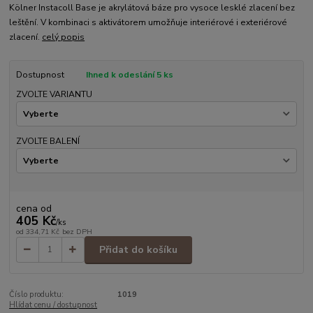
Kölner Instacoll Base je akrylátová báze pro vysoce lesklé zlacení bez
leštění. V kombinaci s aktivátorem umožňuje interiérové i exteriérové
zlacení.
celý popis
Dostupnost
Ihned k odeslání 5 ks
ZVOLTE VARIANTU
ZVOLTE BALENÍ
cena od
405 Kč
/
ks
od
334,71 Kč
bez DPH
Přidat do košíku
Číslo produktu:
1019
Hlídat cenu / dostupnost