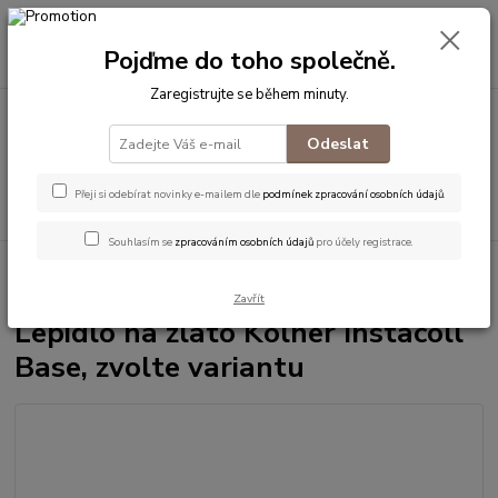
0
ks
+420 774 542 001
za
0 Kč
CZK
Pojďme do toho společně.
(Po-Pá, 8-18 hod.)
Zaregistrujte se během minuty.
Menu
Odeslat
Přeji si odebírat novinky e-mailem dle
podmínek zpracování osobních údajů
.
Hledat
Souhlasím se
zpracováním osobních údajů
pro účely registrace.
Úvod
Pozlacování
Kölner produkty
Lepidlo na zlato Kölner Instacoll
Base, zvolte variantu
Zavřít
Lepidlo na zlato Kölner Instacoll
Base, zvolte variantu