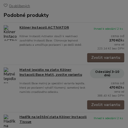
Do oblíbených
Podobné produkty
Kölner Instacoll ACTIVATOR
Ihned k odeslání 2 ks
cena od
Kölner Instacoll Activator slouží k reaktivaci
270 Kč
zaschlého Instacoll Base. Obnovuje lepivost
/
ks
cena od
podkladu a umožňuje pozlacení i po delší době.
223,14 Kč
bez DPH
Zvolit variantu
Matné lepidlo na zlato Kölner
Odeslání 3–10
Instacoll Base Matt, zvolte variantu
dnů
cena od
Instacoll Base matný je speciální varianta lepidla,
470 Kč
která po pozlacení vytváří tlumený, sametový lesk
/
ks
cena od
namísto zrcadlového odlesku.
388,43 Kč
bez DPH
Zvolit variantu
Hadřík na leštění zlata Kölner Instacoll
Ihned k odeslání 2 ks
Tissue