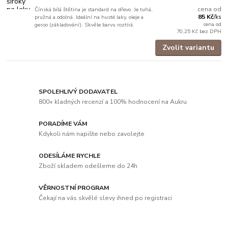
cena od
Čínská bílá štětina je standard na dřevo. Je tuhá,
85 Kč
pružná a odolná. Ideální na husté laky, oleje a
/
ks
cena od
gesso (základování). Skvěle barvu roztírá.
70,25 Kč
bez DPH
Zvolit variantu
SPOLEHLIVÝ DODAVATEL
800+ kladných recenzí a 100% hodnocení na Aukru
PORADÍME VÁM
Kdykoli nám napište nebo zavolejte
ODESÍLÁME RYCHLE
Zboží skladem odešleme do 24h
VĚRNOSTNÍ PROGRAM
Čekají na vás skvělé slevy ihned po registraci