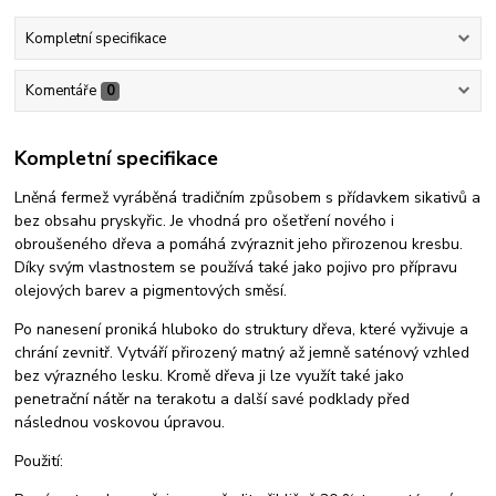
Kompletní specifikace
Komentáře
0
Kompletní specifikace
Lněná fermež vyráběná tradičním způsobem s přídavkem sikativů a
bez obsahu pryskyřic. Je vhodná pro ošetření nového i
obroušeného dřeva a pomáhá zvýraznit jeho přirozenou kresbu.
Díky svým vlastnostem se používá také jako pojivo pro přípravu
olejových barev a pigmentových směsí.
Po nanesení proniká hluboko do struktury dřeva, které vyživuje a
chrání zevnitř. Vytváří přirozený matný až jemně saténový vzhled
bez výrazného lesku. Kromě dřeva ji lze využít také jako
penetrační nátěr na terakotu a další savé podklady před
následnou voskovou úpravou.
Použití: