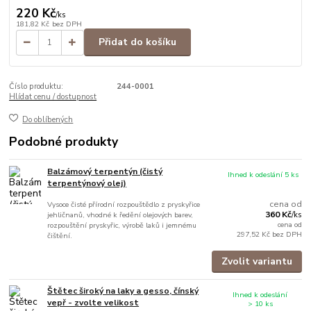
220 Kč
/
ks
181,82 Kč
bez DPH
Přidat do košíku
Číslo produktu:
244-0001
Hlídat cenu / dostupnost
Do oblíbených
Podobné produkty
Balzámový terpentýn (čistý
Ihned k odeslání 5 ks
terpentýnový olej)
cena od
Vysoce čisté přírodní rozpouštědlo z pryskyřice
360 Kč
jehličnanů, vhodné k ředění olejových barev,
/
ks
cena od
rozpouštění pryskyřic, výrobě laků i jemnému
297,52 Kč
bez DPH
čištění.
Zvolit variantu
Štětec široký na laky a gesso, čínský
Ihned k odeslání
vepř - zvolte velikost
> 10 ks