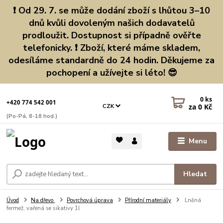
❗ Od 29. 7. se může dodání zboží s lhůtou 3–10
dnů kvůli dovoleným našich dodavatelů
prodloužit. Dostupnost si případně ověřte
telefonicky. ❗ Zboží, které máme skladem,
odesíláme standardně do 24 hodin. Děkujeme za
pochopení a užívejte si léto! 😎
0
ks
+420 774 542 001
za
0 Kč
CZK
(Po-Pá, 8-18 hod.)
Menu
Hledat
Úvod
Na dřevo
Povrchová úprava
Přírodní materiály
Lněná
fermež, vařená se sikativy 1l