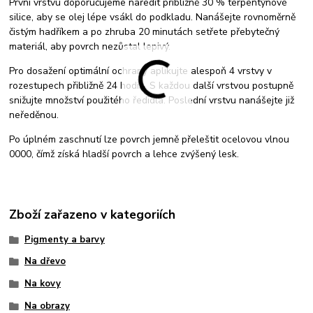
První vrstvu doporučujeme naředit přibližně 30 % terpentýnové
silice, aby se olej lépe vsákl do podkladu. Nanášejte rovnoměrně
čistým hadříkem a po zhruba 20 minutách setřete přebytečný
materiál, aby povrch nezůstal lepivý.
Pro dosažení optimální ochrany aplikujte alespoň 4 vrstvy v
rozestupech přibližně 24 hodin. S každou další vrstvou postupně
snižujte množství použitého ředidla. Poslední vrstvu nanášejte již
neředěnou.
Po úplném zaschnutí lze povrch jemně přeleštit ocelovou vlnou
0000, čímž získá hladší povrch a lehce zvýšený lesk.
Zboží zařazeno v kategoriích
Pigmenty a barvy
Na dřevo
Na kovy
Na obrazy