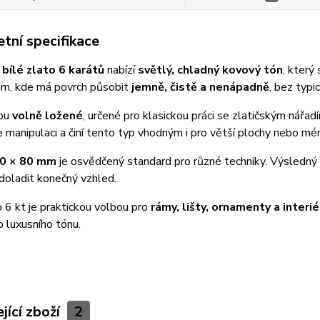
tní specifikace
é
bílé zlato 6 karátů
nabízí
světlý, chladný kovový tón
, který 
tam, kde má povrch působit
jemně, čistě a nenápadně
, bez typi
sou
volně ložené
, určené pro klasickou práci se zlatičským nářadí
 manipulaci a činí tento typ vhodným i pro větší plochy nebo méně
0 × 80 mm
je osvědčený standard pro různé techniky. Výsledný 
doladit konečný vzhled.
o 6 kt je praktickou volbou pro
rámy, lišty, ornamenty a interi
 luxusního tónu.
jící zboží
2