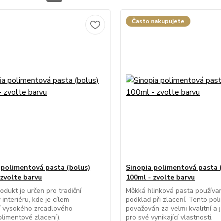
Často nakupujete
 polimentová pasta (bolus)
Sinopia polimentová pasta 
 zvolte barvu
100ml - zvolte barvu
odukt je určen pro tradiční
Měkká hlinková pasta používa
 interiéru, kde je cílem
podklad při zlacení. Tento pol
í vysokého zrcadlového
považován za velmi kvalitní a
olimentové zlacení).
pro své vynikající vlastnosti.