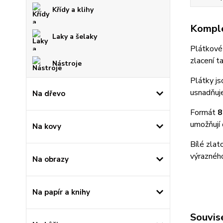
Křídy a klihy
Komple
Laky a šelaky
Plátkov
zlacení 
Nástroje
Plátky j
usnadňuje
Na dřevo
Formát
8
umožňují 
Na kovy
Bílé zlat
výrazného
Na obrazy
Na papír a knihy
Souvise