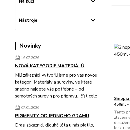
Na kůži
Nástroje
Novinky
16.07.2026
NOVÁ KATEGORIE MATERIÁLŮ
Milí zákazníci, vytvořili jsme pro vás novou
kategorii Materiály a suroviny, ve které
snadno najdete vše potřebné – od
samotných surovin pro přípravu...
číst celé
Sinopia
450ml -
07.01.2026
Tento pr
PIGMENTY OD JEDNOHO GRAMU
zlacení v
dosažen
Drazí zákazníci, dlouhá léta u nás platilo,
lesku (p