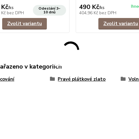
 Kč
490 Kč
Ihne
/
ks
/
ks
Odeslání 3–
10 dnů
6 Kč
bez DPH
404,96 Kč
bez DPH
Zvolit variantu
Zvolit variantu
zařazeno v kategoriích
cování
Pravé plátkové zlato
Voln