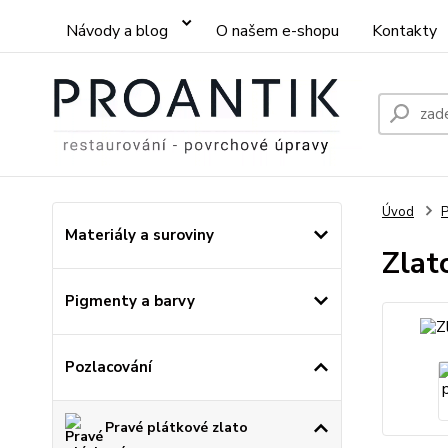
Návody a blog
O našem e-shopu
Kontakty
Úvod
P
Materiály a suroviny
Zlat
Pigmenty a barvy
Pozlacování
Pravé plátkové zlato