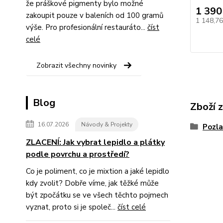
že práškové pigmenty bylo možné
1 390
zakoupit pouze v baleních od 100 gramů
1 148,7
výše. Pro profesionální restauráto...
číst
celé
Zobrazit všechny novinky
Blog
Zboží 
16.07.2026
Návody & Projekty
Pozla
ZLACENÍ: Jak vybrat lepidlo a plátky
podle povrchu a prostředí?
Co je poliment, co je mixtion a jaké lepidlo
kdy zvolit? Dobře víme, jak těžké může
být zpočátku se ve všech těchto pojmech
vyznat, proto si je společ...
číst celé