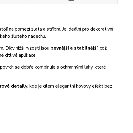
stojí na pomezí zlata a stříbra. Je ideální pro dekorativní
ckého žlutého nádechu.
m. Díky nižší ryzosti jsou
pevnější a stabilnější
, což
 citlivé aplikace.
povrch se dobře kombinuje s ochrannými laky, které
érové detaily
, kde je cílem elegantní kovový efekt bez