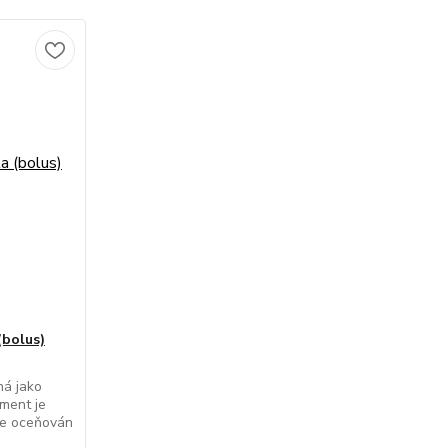
(bolus)
ná jako
iment je
 je oceňován