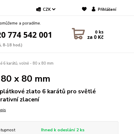
CZK
Přihlášení
pomůžeme a poradíme.
0
ks
0 774 542 001
za
0 Kč
, 8-18 hod.)
lé 6 karátů, volně - 80 x 80 mm
 - 80 x 80 mm
 plátkové zlato 6 karátů pro světlé
rativní zlacení
opis
tupnost
Ihned k odeslání 2 ks