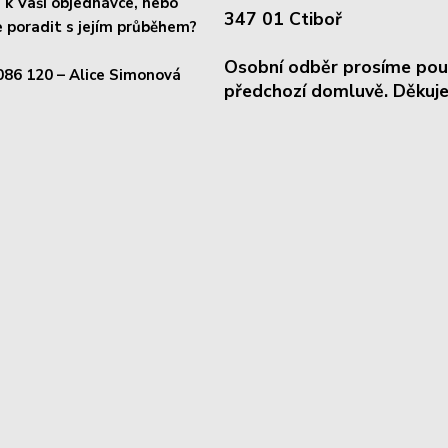
k Vaší objednávce, nebo
347 01 Ctiboř
 poradit s jejím průběhem?
Osobní odběr prosíme pou
086 120
– Alice Simonová
předchozí domluvě. Děkuje