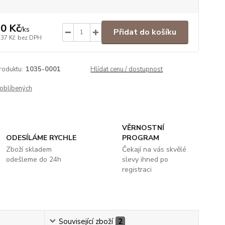
0 Kč
/
ks
Přidat do košíku
,37 Kč
bez DPH
roduktu:
1035-0001
Hlídat cenu / dostupnost
oblíbených
VĚRNOSTNÍ
ODESÍLÁME RYCHLE
PROGRAM
Zboží skladem
Čekají na vás skvělé
odešleme do 24h
slevy ihned po
registraci
Související zboží
2