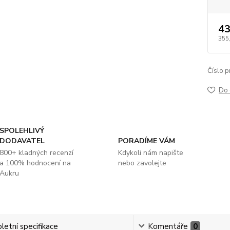
43
355
Číslo p
Do 
SPOLEHLIVÝ
DODAVATEL
PORADÍME VÁM
800+ kladných recenzí
Kdykoli nám napište
a 100% hodnocení na
nebo zavolejte
Aukru
etní specifikace
Komentáře
0