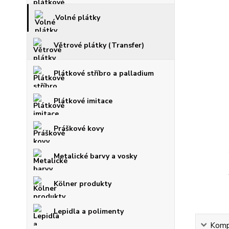
Volné plátky
Větrové plátky (Transfer)
Plátkové stříbro a palladium
Plátkové imitace
Práškové kovy
Metalické barvy a vosky
Kölner produkty
Lepidla a polimenty
Kompl