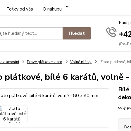
Fotky od vás
O nákupu
Rádi 
+42
Hledat
(Po-Pá
ozlacování
Pravé plátkové zlato
Volné plátky
Zlato plátkové, bí
o plátkové, bílé 6 karátů, volně
Bílé
deko
celý p
Dos