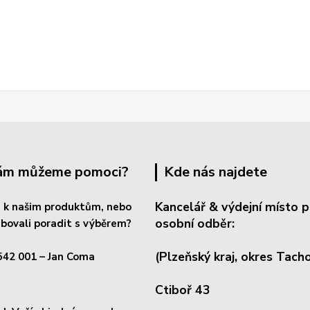
Vám můžeme pomoci?
Kde nás najdete
Kancelář & výdejní místo p
 k našim produktům, nebo
osobní odběr:
bovali poradit s výběrem?
(Plzeňský kraj, okres
Tacho
542 001
– Jan Coma
Ctiboř 43