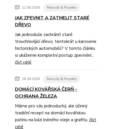
22.06.2026
Návody & Projekty
JAK ZPEVNIT A ZATMELIT STARÉ
DŘEVO
Jak jednoduše zachránit staré
trouchnivějící dřevo, tentokrát u karoserie
historických automobilů? V tomto článku
si ukážeme kompletní postup zpevnění...
číst celé
26.04.2026
Návody & Projekty
DOMÁCÍ KOVÁŘSKÁ ČERŇ -
OCHRANA ŽELEZA
Máme pro vás jednoduchý, ale účinný
tradiční recept na domácí kovářskou
patinu na bázi lněného oleje a grafitu.
číst
celé