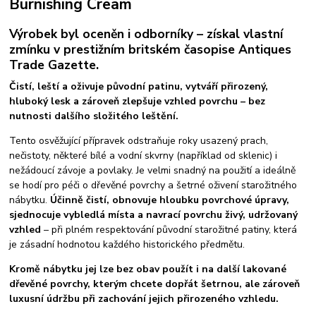
Burnishing Cream
Výrobek byl oceněn i odborníky – získal vlastní
zmínku v prestižním britském časopise Antiques
Trade Gazette.
Čistí, leští a oživuje původní patinu, vytváří přirozený,
hluboký lesk a zároveň zlepšuje vzhled povrchu – bez
nutnosti dalšího složitého leštění.
Tento osvěžující přípravek odstraňuje roky usazený prach,
nečistoty, některé bílé a vodní skvrny (například od sklenic) i
nežádoucí závoje a povlaky. Je velmi snadný na použití a ideálně
se hodí pro péči o dřevěné povrchy a šetrné oživení starožitného
nábytku.
Účinně čistí, obnovuje hloubku povrchové úpravy,
sjednocuje vybledlá místa a navrací povrchu živý, udržovaný
vzhled
– při plném respektování původní starožitné patiny, která
je zásadní hodnotou každého historického předmětu.
Kromě nábytku jej lze bez obav použít i na další lakované
dřevěné povrchy, kterým chcete dopřát šetrnou, ale zároveň
luxusní údržbu při zachování jejich přirozeného vzhledu.