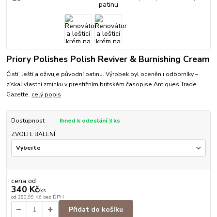
Priory Polishes Polish Reviver & Burnishing Cream
Čistí, leští a oživuje původní patinu. Výrobek byl oceněn i odborníky –
získal vlastní zmínku v prestižním britském časopise Antiques Trade
Gazette.
celý popis
Dostupnost
Ihned k odeslání 3 ks
ZVOLTE BALENÍ
cena od
340 Kč
/
ks
od
280,99 Kč
bez DPH
Přidat do košíku