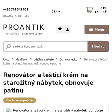
0
ks
+420 774 542 001
za
0 Kč
CZK
(Po-Pá, 8-18 hod.)
Menu
Hledat
Úvod
Na dřevo
Údržba a retuše
Obnova lesku
Renovátor a lešticí
krém na starožitný nábytek, obnovuje patinu
Renovátor a lešticí krém na
starožitný nábytek, obnovuje
patinu
Často nakupujete