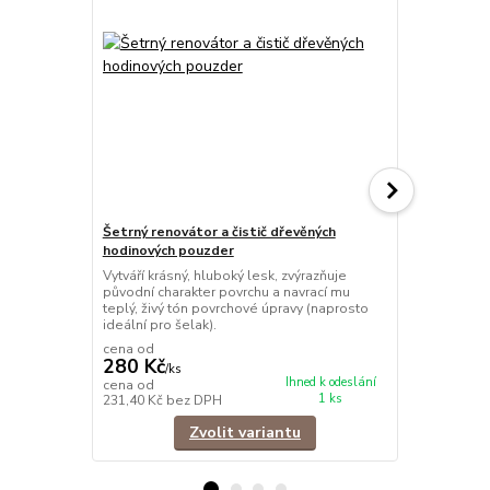
Šetrný renovátor a čistič dřevěných
Zweihorn HAS
hodinových pouzder
šelaky, pro 
Vytváří krásný, hluboký lesk, zvýrazňuje
Profesionáln
původní charakter povrchu a navrací mu
renovaci lak
teplý, živý tón povrchové úpravy (naprosto
navrací doko
ideální pro šelak).
nábytkovým 
cena od
cena od
280 Kč
220 Kč
/
ks
/
ks
Ihned k odeslání
cena od
cena od
1 ks
231,40 Kč
bez DPH
181,82 Kč
be
Zvolit variantu