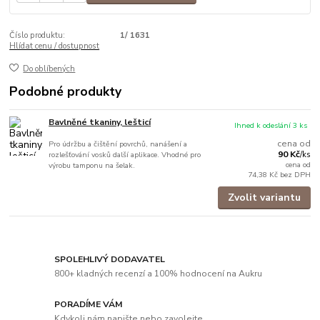
Číslo produktu:
1/ 1631
Hlídat cenu / dostupnost
Do oblíbených
Podobné produkty
Bavlněné tkaniny, lešticí
Ihned k odeslání 3 ks
cena od
Pro údržbu a čištění povrchů, nanášení a
90 Kč
rozlešťování vosků další aplikace. Vhodné pro
/
ks
cena od
výrobu tamponu na šelak.
74,38 Kč
bez DPH
Zvolit variantu
SPOLEHLIVÝ DODAVATEL
800+ kladných recenzí a 100% hodnocení na Aukru
PORADÍME VÁM
Kdykoli nám napište nebo zavolejte