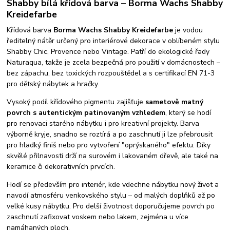
Shabby bílá křídová barva – Borma Wachs Shabby
Kreidefarbe
Křídová barva
Borma Wachs Shabby Kreidefarbe
je vodou
ředitelný nátěr určený pro interiérové dekorace v oblíbeném stylu
Shabby Chic, Provence nebo Vintage. Patří do ekologické řady
Naturaqua, takže je zcela bezpečná pro použití v domácnostech –
bez zápachu, bez toxických rozpouštědel a s certifikací EN 71-3
pro dětský nábytek a hračky.
Vysoký podíl křídového pigmentu zajišťuje
sametově matný
povrch s autentickým patinovaným vzhledem
, který se hodí
pro renovaci starého nábytku i pro kreativní projekty. Barva
výborně kryje, snadno se roztírá a po zaschnutí ji lze přebrousit
pro hladký finiš nebo pro vytvoření "oprýskaného" efektu. Díky
skvělé přilnavosti drží na surovém i lakovaném dřevě, ale také na
keramice či dekorativních prvcích.
Hodí se především pro interiér, kde vdechne nábytku nový život a
navodí atmosféru venkovského stylu – od malých doplňků až po
velké kusy nábytku. Pro delší životnost doporučujeme povrch po
zaschnutí zafixovat voskem nebo lakem, zejména u více
namáhaných ploch.