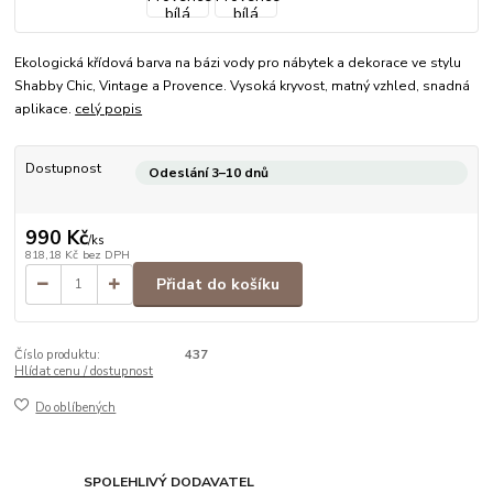
Ekologická křídová barva na bázi vody pro nábytek a dekorace ve stylu
Shabby Chic, Vintage a Provence. Vysoká kryvost, matný vzhled, snadná
aplikace.
celý popis
Dostupnost
Odeslání 3–10 dnů
990 Kč
/
ks
818,18 Kč
bez DPH
Přidat do košíku
Číslo produktu:
437
Hlídat cenu / dostupnost
Do oblíbených
SPOLEHLIVÝ DODAVATEL