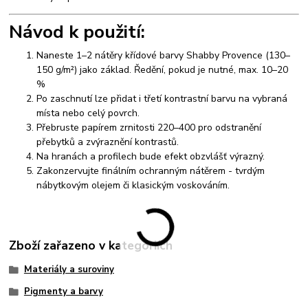
Návod k použití:
Naneste 1–2 nátěry křídové barvy Shabby Provence (130–
150 g/m²) jako základ.
Ředění, pokud je nutné, max. 10–20
%
Po zaschnutí lze přidat i třetí kontrastní barvu na vybraná
místa nebo celý povrch.
Přebruste papírem zrnitosti 220–400 pro odstranění
přebytků a zvýraznění kontrastů.
Na hranách a profilech bude efekt obzvlášť výrazný.
Zakonzervujte finálním ochranným nátěrem - tvrdým
nábytkovým olejem či klasickým voskováním.
Zboží zařazeno v kategoriích
Materiály a suroviny
Pigmenty a barvy