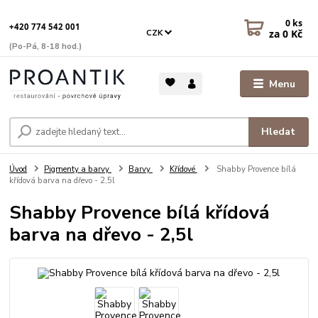
0
ks
+420 774 542 001
za
0 Kč
CZK
(Po-Pá, 8-18 hod.)
Menu
Hledat
Úvod
Pigmenty a barvy
Barvy
Křídové
Shabby Provence bílá
křídová barva na dřevo - 2,5l
Shabby Provence bílá křídová
barva na dřevo - 2,5l