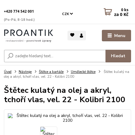
0
ks
+420 774 542 001
za
0 Kč
CZK
(Po-Pá, 8-18 hod.)
Menu
Hledat
Úvod
Nástroje
Štětce a kartáče
Umělecké štětce
Štětec kulatý na
olej a akryl, tchoří vlas, vel. 22 - Kolibri 2100
Štětec kulatý na olej a akryl,
tchoří vlas, vel. 22 - Kolibri 2100