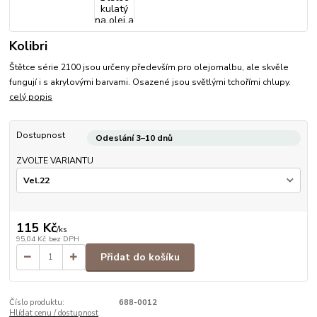
Kolibri
Štětce série 2100 jsou určeny především pro olejomalbu, ale skvěle
fungují i s akrylovými barvami. Osazené jsou světlými tchořími chlupy.
celý popis
Dostupnost
Odeslání 3–10 dnů
ZVOLTE VARIANTU
115 Kč
/
ks
95,04 Kč
bez DPH
Přidat do košíku
Číslo produktu:
688-0012
Hlídat cenu / dostupnost