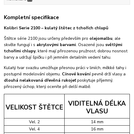
Kompletní specifikace
Kolibri Serie 2100 – kulatý štětec z tchořích chlupů
Štětce série 2100 jsou určeny především pro
olejomalbu
, ale
skvěle fungují i s
akrylovými barvami
. Osazené jsou
světlými
tchořími chlupy
, které mají přirozenou pružnost, dobrou nosnost
barvy a udržují špičku i při jemném detailním vedení tahu.
Kulatý tvar svazku umožňuje přesnou práci v liniích, měkké tahy i
postupné modelování objemu.
Cínové kování
pevně drží vlasy a
dlouhá nelakovaná dřevěná rukojeť
poskytuje příjemný,
přirozený úchop, který oceníte při delší malbě.
VIDITELNÁ DÉLKA
VELIKOST ŠTĚTCE
VLASU
Vel. 2
14 mm
Vel. 4
16 mm