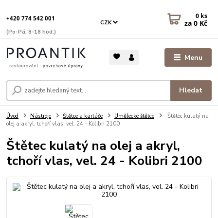
0
ks
+420 774 542 001
za
0 Kč
CZK
(Po-Pá, 8-18 hod.)
Menu
Hledat
Úvod
Nástroje
Štětce a kartáče
Umělecké štětce
Štětec kulatý na
olej a akryl, tchoří vlas, vel. 24 - Kolibri 2100
Štětec kulatý na olej a akryl,
tchoří vlas, vel. 24 - Kolibri 2100