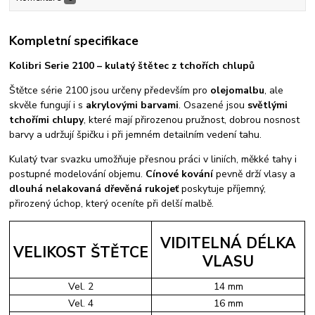
Kompletní specifikace
Kolibri Serie 2100 – kulatý štětec z tchořích chlupů
Štětce série 2100 jsou určeny především pro
olejomalbu
, ale
skvěle fungují i s
akrylovými barvami
. Osazené jsou
světlými
tchořími chlupy
, které mají přirozenou pružnost, dobrou nosnost
barvy a udržují špičku i při jemném detailním vedení tahu.
Kulatý tvar svazku umožňuje přesnou práci v liniích, měkké tahy i
postupné modelování objemu.
Cínové kování
pevně drží vlasy a
dlouhá nelakovaná dřevěná rukojeť
poskytuje příjemný,
přirozený úchop, který oceníte při delší malbě.
VIDITELNÁ DÉLKA
VELIKOST ŠTĚTCE
VLASU
Vel. 2
14 mm
Vel. 4
16 mm