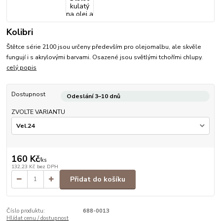
Kolibri
Štětce série 2100 jsou určeny především pro olejomalbu, ale skvěle
fungují i s akrylovými barvami. Osazené jsou světlými tchořími chlupy.
celý popis
Dostupnost
Odeslání 3–10 dnů
ZVOLTE VARIANTU
160 Kč
/
ks
132,23 Kč
bez DPH
Přidat do košíku
Číslo produktu:
688-0013
Hlídat cenu / dostupnost