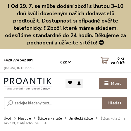
❗ Od 29. 7. se může dodání zboží s lhůtou 3–10
dnů kvůli dovoleným našich dodavatelů
prodloužit. Dostupnost si případně ověřte
telefonicky. ❗ Zboží, které máme skladem,
odesíláme standardně do 24 hodin. Děkujeme za
pochopení a užívejte si léto! 😎
0
ks
+420 774 542 001
za
0 Kč
CZK
(Po-Pá, 8-18 hod.)
Menu
Hledat
Úvod
Nástroje
Štětce a kartáče
Umělecké štětce
Štětec kulatý na
akvarel, zlatý sobol, vel. 3-0