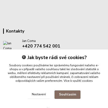
Kontakty
Jan Coma
+420 774 542 001
(Po-Pá, 8-18 hod.)
🍪 Jak byste rádi své cookies?
info@proantik.cz
Soubory cookies používáme ke správnému fungování našeho e-
shopu a v případě vašeho souhlasu také ke sledování statistik o
webu, měření efektivity reklamních kampaní, zapamatování vašeho
oblíbeného nastavení při používání stránek, či zobrazení reklam
odpovídajících vašim preferencím.
Více k využití cookies
Upravit sběr cookies.
Souhlasím
Nastavení
© 2025 ProAntik. Všechna práva vyhrazena.