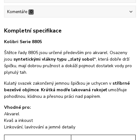
Komentáře
0
Kompletní specifikace
Kolibri Serie 8805
Štětce řady 8805 jsou určené především pro akvarel. Osazeny
jsou
syntetickými vlákny typu „zlatý sobol“
, která dobře drží
špičku, mají dobrou pružnost a dokáží pojmout dostatek vody pro
plynulý tah.
Kulatý svazek zakončený jemnou špičkou je uchycen v
stříbrné
bezešvé objímce
.
Krátká modře lakovaná rukojeť
umožňuje
pohodlnou, klidnou a přesnou práci nad papírem.
Vhodné pro:
Akvarel
Kvaš a inkoust
Linkování, lavírování a jemné detaily