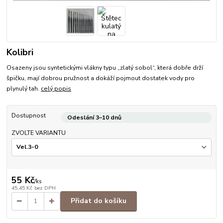
Kolibri
Osazeny jsou syntetickými vlákny typu „zlatý sobol“, která dobře drží
špičku, mají dobrou pružnost a dokáží pojmout dostatek vody pro
plynulý tah.
celý popis
Dostupnost
Odeslání 3–10 dnů
ZVOLTE VARIANTU
55 Kč
/
ks
45,45 Kč
bez DPH
Přidat do košíku