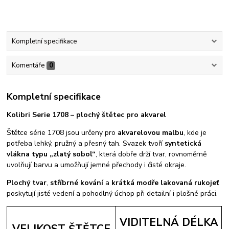
Kompletní specifikace
Komentáře
0
Kompletní specifikace
Kolibri Serie 1708 – plochý štětec pro akvarel
Štětce série 1708 jsou určeny pro
akvarelovou malbu
, kde je
potřeba lehký, pružný a přesný tah. Svazek tvoří
syntetická
vlákna typu „zlatý sobol“
, která dobře drží tvar, rovnoměrně
uvolňují barvu a umožňují jemné přechody i čisté okraje.
Plochý tvar
,
stříbrné kování
a
krátká modře lakovaná rukojeť
poskytují jisté vedení a pohodlný úchop při detailní i plošné práci.
VIDITELNÁ DÉLKA