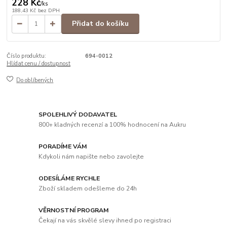
228 Kč
/
ks
188,43 Kč
bez DPH
Přidat do košíku
Číslo produktu:
694-0012
Hlídat cenu / dostupnost
Do oblíbených
SPOLEHLIVÝ DODAVATEL
800+ kladných recenzí a 100% hodnocení na Aukru
PORADÍME VÁM
Kdykoli nám napište nebo zavolejte
ODESÍLÁME RYCHLE
Zboží skladem odešleme do 24h
VĚRNOSTNÍ PROGRAM
Čekají na vás skvělé slevy ihned po registraci