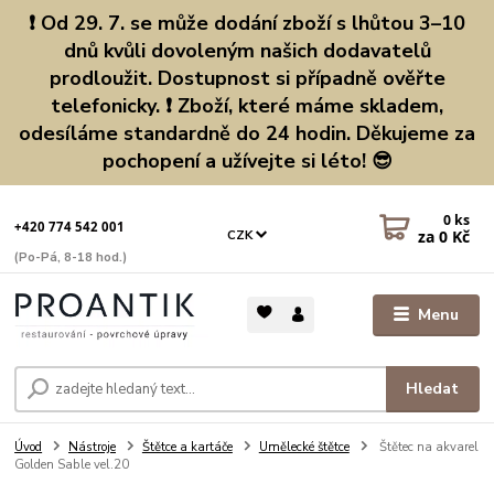
❗ Od 29. 7. se může dodání zboží s lhůtou 3–10
dnů kvůli dovoleným našich dodavatelů
prodloužit. Dostupnost si případně ověřte
telefonicky. ❗ Zboží, které máme skladem,
odesíláme standardně do 24 hodin. Děkujeme za
pochopení a užívejte si léto! 😎
0
ks
+420 774 542 001
za
0 Kč
CZK
(Po-Pá, 8-18 hod.)
Menu
Hledat
Úvod
Nástroje
Štětce a kartáče
Umělecké štětce
Štětec na akvarel
Golden Sable vel.20