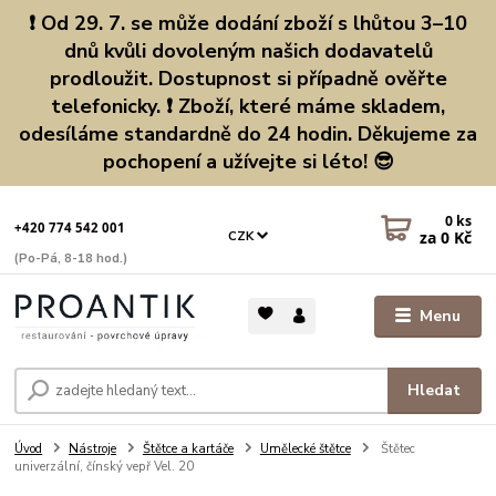
❗ Od 29. 7. se může dodání zboží s lhůtou 3–10
dnů kvůli dovoleným našich dodavatelů
prodloužit. Dostupnost si případně ověřte
telefonicky. ❗ Zboží, které máme skladem,
odesíláme standardně do 24 hodin. Děkujeme za
pochopení a užívejte si léto! 😎
0
ks
+420 774 542 001
za
0 Kč
CZK
(Po-Pá, 8-18 hod.)
Menu
Hledat
Úvod
Nástroje
Štětce a kartáče
Umělecké štětce
Štětec
univerzální, čínský vepř Vel. 20