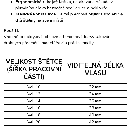
Ergonomická rukojeť:
Krátká, nelakovaná násada z
přírodního dřeva bezpečně sedí v ruce a neklouže.
Klasická konstrukce:
Pevná plechová objímka spolehlivě
drží štětiny na svém místě.
Použití:
Vhodné pro akrylové, olejové a temperové barvy, lakování
drobných předmětů, modelářství a práci s emaily.
VELIKOST ŠTĚTCE
VIDITELNÁ DÉLKA
(ŠÍŘKA PRACOVNÍ
VLASU
ČÁSTI)
Vel. 10
32 mm
Vel. 12
34 mm
Vel. 14
36 mm
Vel. 16
38 mm
Vel. 18
40 mm
Vel. 20
42 mm