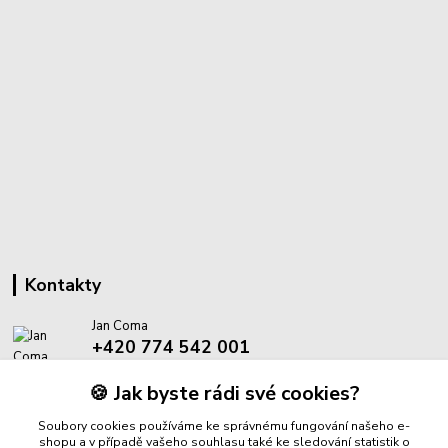
Kontakty
Jan Coma
+420 774 542 001
(Po-Pá, 8-18 hod.)
🍪 Jak byste rádi své cookies?
info@proantik.cz
Soubory cookies používáme ke správnému fungování našeho e-
shopu a v případě vašeho souhlasu také ke sledování statistik o