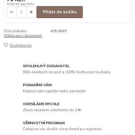
/
ks
57,85 Kč
bez DPH
Přidat do košíku
Číslo produktu:
675-0007
Hlídat cenu / dostupnost
Do oblíbených
SPOLEHLIVÝ DODAVATEL
800+ kladných recenzí a 100% hodnocení na Aukru
PORADÍME VÁM
Kdykoli nám napište nebo zavolejte
ODESÍLÁME RYCHLE
Zboží skladem odešleme do 24h
VĚRNOSTNÍ PROGRAM
Čekají na vás skvělé slevy ihned po registraci