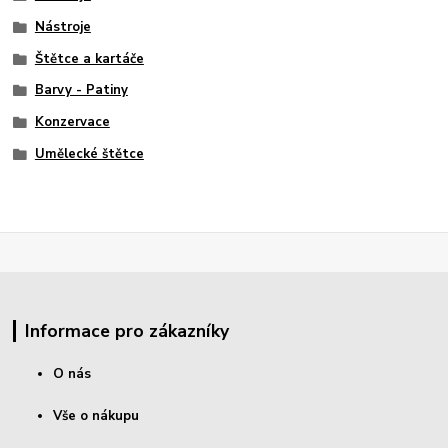
Nástroje
Štětce a kartáče
Barvy - Patiny
Konzervace
Umělecké štětce
Informace pro zákazníky
O nás
Vše o nákupu