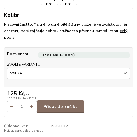
Kolibri
Pracovní část tvoří silné, pružné bílé štětiny, uložené ve zvlášť dlouhém
osazení, které zajišťuje dobrou pružnost a přesnou kontrolu tahu.
celý
popis
Dostupnost
Odeslání 3–10 dnů
ZVOLTE VARIANTU
125 Kč
/
ks
103,31 Kč
bez DPH
Přidat do košíku
Číslo produktu:
659-0012
Hlídat cenu / dostupnost