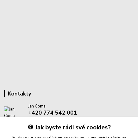
Kontakty
Jan Coma
+420 774 542 001
(Po-Pá, 8-18 hod.)
🍪 Jak byste rádi své cookies?
info@proantik.cz
Soubory cookies používáme ke správnému fungování našeho e-