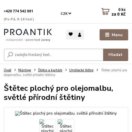
0
ks
+420 774 542 001
za
0 Kč
CZK
(Po-Pá, 8-18 hod.)
Menu
Hledat
Úvod
Nástroje
Štětce a kartáče
Umělecké štětce
Štětec plochý pro
olejomalbu, světlé přírodní štětiny
Štětec plochý pro olejomalbu,
světlé přírodní štětiny