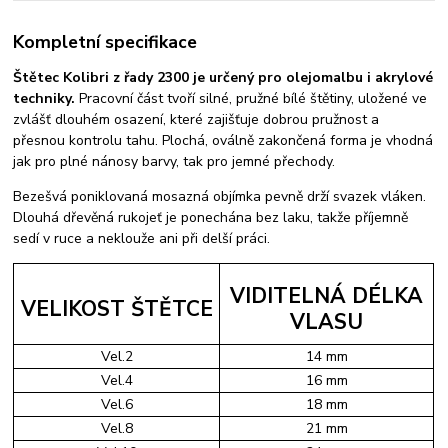
Kompletní specifikace
Štětec Kolibri z řady 2300 je určený pro olejomalbu i akrylové
techniky.
Pracovní část tvoří silné, pružné bílé štětiny, uložené ve
zvlášť dlouhém osazení, které zajišťuje dobrou pružnost a
přesnou kontrolu tahu. Plochá, oválně zakončená forma je vhodná
jak pro plné nánosy barvy, tak pro jemné přechody.
Bezešvá poniklovaná mosazná objímka pevně drží svazek vláken.
Dlouhá dřevěná rukojeť je ponechána bez laku, takže příjemně
sedí v ruce a neklouže ani při delší práci.
VIDITELNÁ DÉLKA
VELIKOST ŠTĚTCE
VLASU
Vel.2
14 mm
Vel.4
16 mm
Vel.6
18 mm
Vel.8
21 mm