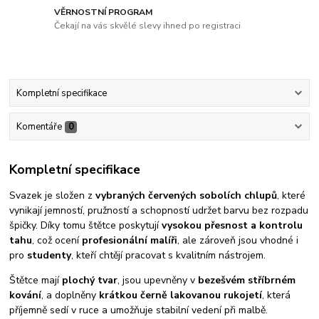
VĚRNOSTNÍ PROGRAM
Čekají na vás skvělé slevy ihned po registraci
Kompletní specifikace
Komentáře
0
Kompletní specifikace
Svazek je složen z
vybraných červených sobolích chlupů
, které
vynikají jemností, pružností a schopností udržet barvu bez rozpadu
špičky. Díky tomu štětce poskytují
vysokou přesnost a kontrolu
tahu
, což ocení
profesionální malíři
, ale zároveň jsou vhodné i
pro
studenty
, kteří chtějí pracovat s kvalitním nástrojem.
Štětce mají
plochý tvar
, jsou upevněny v
bezešvém stříbrném
kování
, a doplněny
krátkou černě lakovanou rukojetí
, která
příjemně sedí v ruce a umožňuje stabilní vedení při malbě.