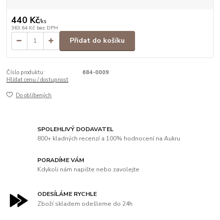
440 Kč
/
ks
363,64 Kč
bez DPH
Přidat do košíku
Číslo produktu:
684-0009
Hlídat cenu / dostupnost
Do oblíbených
SPOLEHLIVÝ DODAVATEL
800+ kladných recenzí a 100% hodnocení na Aukru
PORADÍME VÁM
Kdykoli nám napište nebo zavolejte
ODESÍLÁME RYCHLE
Zboží skladem odešleme do 24h