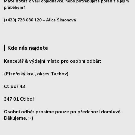
Máte dotaz k Vaší objednávce, nebo potřebujete poradit s jejím
průběhem?
(+420) 728 086 120
– Alice Simonová
Kde nás najdete
Kancelář & výdejní místo pro osobní odběr:
(Plzeňský kraj, okres
Tachov)
Ctiboř 43
347 01 Ctiboř
Osobní odběr prosíme pouze po předchozí domluvě.
Děkujeme. :-)