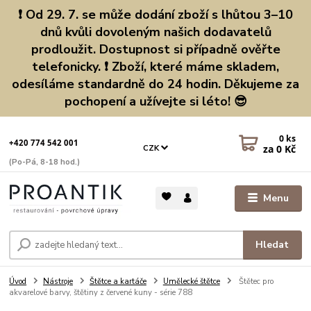
❗ Od 29. 7. se může dodání zboží s lhůtou 3–10
dnů kvůli dovoleným našich dodavatelů
prodloužit. Dostupnost si případně ověřte
telefonicky. ❗ Zboží, které máme skladem,
odesíláme standardně do 24 hodin. Děkujeme za
pochopení a užívejte si léto! 😎
0
ks
+420 774 542 001
za
0 Kč
CZK
(Po-Pá, 8-18 hod.)
Menu
Hledat
Úvod
Nástroje
Štětce a kartáče
Umělecké štětce
Štětec pro
akvarelové barvy, štětiny z červené kuny - série 788