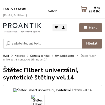
0
ks
+420 774 542 001
za
0 Kč
CZK
(Po-Pá, 8-18 hod.)
Menu
Hledat
Úvod
Nástroje
Štětce a kartáče
Umělecké štětce
Štětec Filbert
univerzální, syntetické štětiny vel.14
Štětec Filbert univerzální,
syntetické štětiny vel.14