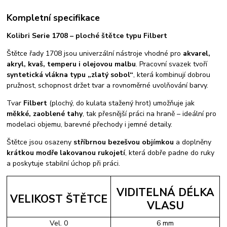
Kompletní specifikace
Kolibri Serie 1708 – ploché štětce typu Filbert
Štětce řady 1708 jsou univerzální nástroje vhodné pro
akvarel,
akryl, kvaš, temperu i olejovou malbu
. Pracovní svazek tvoří
syntetická vlákna typu „zlatý sobol“
, která kombinují dobrou
pružnost, schopnost držet tvar a rovnoměrné uvolňování barvy.
Tvar
Filbert
(plochý, do kulata stažený hrot) umožňuje jak
měkké, zaoblené tahy
, tak přesnější práci na hraně – ideální pro
modelaci objemu, barevné přechody i jemné detaily.
Štětce jsou osazeny
stříbrnou bezešvou objímkou
a doplněny
krátkou modře lakovanou rukojetí
, která dobře padne do ruky
a poskytuje stabilní úchop při práci.
VIDITELNÁ DÉLKA
VELIKOST ŠTĚTCE
VLASU
Vel. 0
6 mm