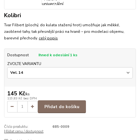
Kolibri
Tvar Filbert (plochý, do kulata stažený hrot) umožňuje jak měkké,
zaoblené tahy, tak přesnější práci na hraně – pro modelaci objemu,
barevné přechody.
celý popis
Dostupnost
Ihned k odeslání 1 ks
ZVOLTE VARIANTU
145 Kč
/
ks
119,83 Kč
bez DPH
Přidat do košíku
Číslo produktu:
685-0009
Hlídat cenu / dostupnost