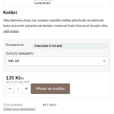
Kolibri
Díky šikmému tvaru lze snadno vytvářet měkké přechody, modelovat
tvary, precizně zvýrazňovat detaily i malovat čisté linie pod různými úhly.
celý popis
Dostupnost
Odeslání 3–10 dnů
ZVOLTE VARIANTU
125 Kč
/
ks
103,31 Kč
bez DPH
Přidat do košíku
Číslo produktu:
687-0007
Hlídat cenu / dostupnost