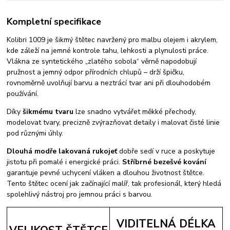
Kompletní specifikace
Kolibri 1009 je šikmý štětec navržený pro malbu olejem i akrylem,
kde záleží na jemné kontrole tahu, lehkosti a plynulosti práce.
Vlákna ze syntetického „zlatého sobola“ věrně napodobují
pružnost a jemný odpor přírodních chlupů – drží špičku,
rovnoměrně uvolňují barvu a neztrácí tvar ani při dlouhodobém
používání.
Díky
šikmému tvaru
lze snadno vytvářet měkké přechody,
modelovat tvary, precizně zvýrazňovat detaily i malovat čisté linie
pod různými úhly.
Dlouhá modře lakovaná rukojeť
dobře sedí v ruce a poskytuje
jistotu při pomalé i energické práci.
Stříbrné bezešvé kování
garantuje pevné uchycení vláken a dlouhou životnost štětce.
Tento štětec ocení jak začínající malíř, tak profesionál, který hledá
spolehlivý nástroj pro jemnou práci s barvou.
VIDITELNÁ DÉLKA