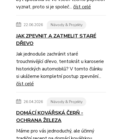
vyznat, proto si je společ...
číst celé
22.06.2026
Návody & Projekty
JAK ZPEVNIT A ZATMELIT STARÉ
DŘEVO
Jak jednoduše zachránit staré
trouchnivějící dřevo, tentokrát u karoserie
historických automobilů? V tomto článku
si ukážeme kompletní postup zpevnění...
číst celé
26.04.2026
Návody & Projekty
DOMÁCÍ KOVÁŘSKÁ ČERŇ -
OCHRANA ŽELEZA
Máme pro vás jednoduchý, ale účinný
tradiční recept na domácí kovářskou