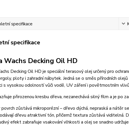
etní specifikace
tní specifikace
 Wachs Decking Oil HD
hs Decking Oil HD je speciální terasový olej určený pro ochranu
ergoly, ploty i zahradní nábytek. Jedná se o směs přírodních olej
i s vysokou odolností vůči vodě, UV záření i povětrnostním vliv
azňuje přirozenou kresbu dřeva, nezanechává silný film a je po z
povrch zůstává mikroporézní – dřevo dýchá, nepraská a nátěr s
odávají dřevu atraktivní tón, přičemž textura zůstává viditelná. 
ivý efekt zabraňuje vsakování vlhkosti a olej se snadno udržuj