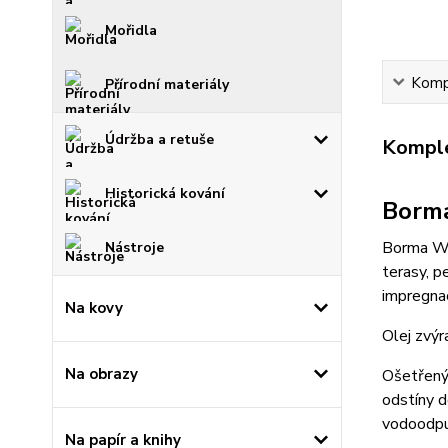
Mořidla
Kompl
Přírodní materiály
Údržba a retuše
Komple
Historická kování
Borma
Borma Wac
Nástroje
terasy, p
impregnac
Na kovy
Olej zvýr
Na obrazy
Ošetřený 
odstíny d
vodoodpud
Na papír a knihy