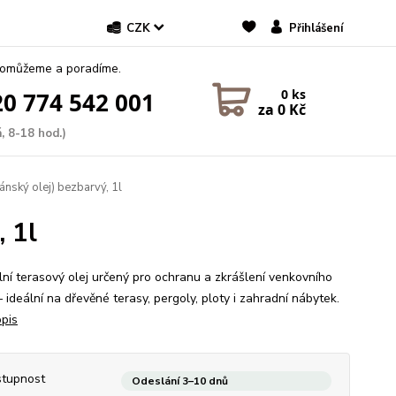
CZK
Přihlášení
pomůžeme a poradíme.
0
ks
0 774 542 001
za
0 Kč
, 8-18 hod.)
nský olej) bezbarvý, 1l
, 1l
lní terasový olej určený pro ochranu a zkrášlení venkovního
 ideální na dřevěné terasy, pergoly, ploty i zahradní nábytek.
opis
tupnost
Odeslání 3–10 dnů