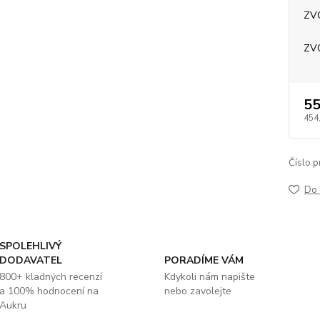
ZV
ZV
55
454
Číslo p
Do 
SPOLEHLIVÝ
DODAVATEL
PORADÍME VÁM
800+ kladných recenzí
Kdykoli nám napište
a 100% hodnocení na
nebo zavolejte
Aukru