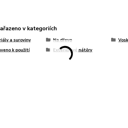
zařazeno v kategoriích
iály a suroviny
Na dřevo
Vosk
aveno k použití
Exteriérové nátěry