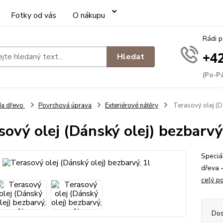
Fotky od vás
O nákupu
Rádi 
+42
Hledat
(Po-Pá
Na dřevo
Povrchová úprava
Exteriérové nátěry
Terasový olej (Dá
sový olej (Dánský olej) bezbarvý
Speciá
dřeva –
celý p
Dos