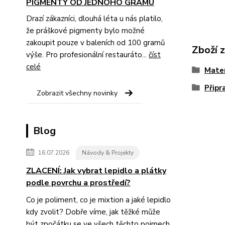
PIGMENTY OD JEDNOHO GRAMU
Drazí zákazníci, dlouhá léta u nás platilo,
že práškové pigmenty bylo možné
zakoupit pouze v baleních od 100 gramů
Zboží 
výše. Pro profesionální restauráto...
číst
celé
Mater
Připr
Zobrazit všechny novinky
Blog
16.07.2026
Návody & Projekty
ZLACENÍ: Jak vybrat lepidlo a plátky
podle povrchu a prostředí?
Co je poliment, co je mixtion a jaké lepidlo
kdy zvolit? Dobře víme, jak těžké může
být zpočátku se ve všech těchto pojmech