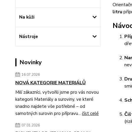
Orientač
litru
příp
Na kůži
Návod
Pří
Nástroje
dře
Na
Novinky
nev
16.07.2026
Dru
NOVÁ KATEGORIE MATERIÁLŮ
smi
Milí zákazníci, vytvořili jsme pro vás novou
kategorii Materiály a suroviny, ve které
Sch
snadno najdete vše potřebné – od
samotných surovin pro přípravu...
číst celé
Čiš
(ri
07.01.2026