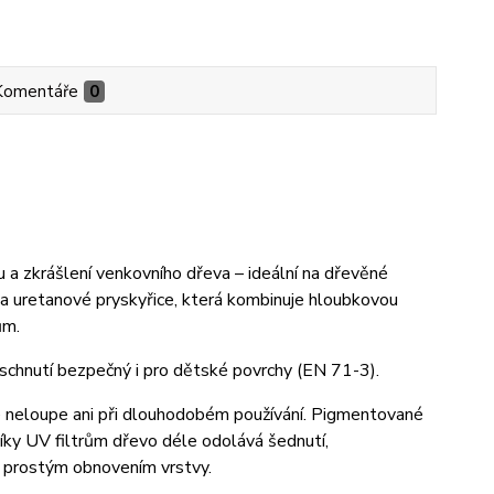
Komentáře
0
 a zkrášlení venkovního dřeva – ideální na dřevěné
ů a uretanové pryskyřice, která kombinuje hloubkovou
ům.
aschnutí bezpečný i pro dětské povrchy (EN 71-3).
e neloupe ani při dlouhodobém používání. Pigmentované
Díky UV filtrům dřevo déle odolává šednutí,
e prostým obnovením vrstvy.