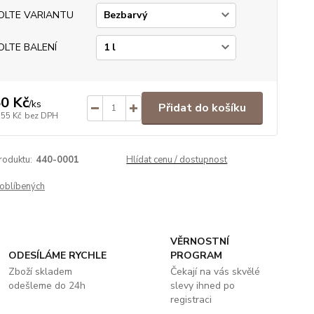
OLTE VARIANTU
OLTE BALENÍ
0 Kč
/
ks
Přidat do košíku
,55 Kč
bez DPH
roduktu:
440-0001
Hlídat cenu / dostupnost
oblíbených
VĚRNOSTNÍ
ODESÍLÁME RYCHLE
PROGRAM
Zboží skladem
Čekají na vás skvělé
odešleme do 24h
slevy ihned po
registraci