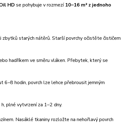
Oil HD
se pohybuje v rozmezí
10–16 m² z jednoho
i zbytků starých nátěrů. Starší povrchy očistěte čističem
nebo hadříkem ve směru vláken. Přebytek, který se
out 6–8 hodin, povrch lze lehce přebrousit jemným
 h, plné vytvrzení za 1–2 dny.
nzínem. Nasáklé tkaniny rozložte na nehořlavý povrch