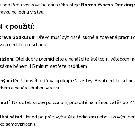
ní spotřeba venkovního dánského oleje
Borma Wachs Decking 
ravku na jednu vrstvu.
 k použití:
prava podkladu
: Dřevo musí být čisté, suché a zbavené prachu č
va a nechte proschnout.
nášení
: Olej dobře promíchejte a nanášejte štětcem, válečkem 
sákne během 15 minut, setřete hadříkem.
hý nátěr
: U nového dřeva aplikujte 2 vrstvy. První nechte schn
rkem a nanést druhou vrstvu.
nutí
: Na dotek suché po cca 6 h, proschlé na mírnou zátěž po 24
tění nářadí
: Ihned po práci vyčistěte ředidlem nebo lakovým be
ziko samovznícení).