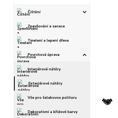
Čištění
Zpevňování a sanace
Tmelení a lepení dřeva
Povrchová úprava
Interiérové nátěry
Exteriérové nátěry
Vše pro šelakovou polituru
Dekorativní a křídové barvy