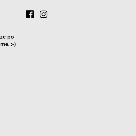
ze po
me. :-)