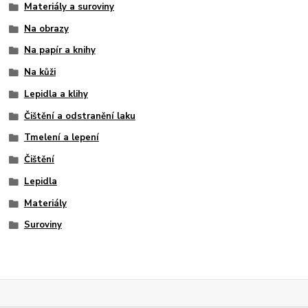
Materiály a suroviny
Na obrazy
Na papír a knihy
Na kůži
Lepidla a klihy
Čištění a odstranění laku
Tmelení a lepení
Čištění
Lepidla
Materiály
Suroviny