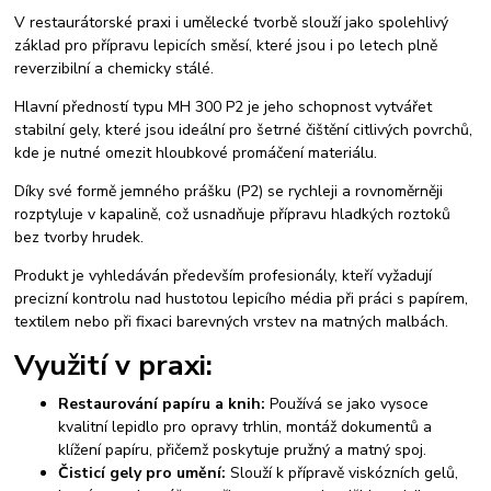
V restaurátorské praxi i umělecké tvorbě slouží jako spolehlivý
základ pro přípravu lepicích směsí, které jsou i po letech plně
reverzibilní a chemicky stálé.
Hlavní předností typu MH 300 P2 je jeho schopnost vytvářet
stabilní gely, které jsou ideální pro šetrné čištění citlivých povrchů,
kde je nutné omezit hloubkové promáčení materiálu.
Díky své formě jemného prášku (P2) se rychleji a rovnoměrněji
rozptyluje v kapalině, což usnadňuje přípravu hladkých roztoků
bez tvorby hrudek.
Produkt je vyhledáván především profesionály, kteří vyžadují
precizní kontrolu nad hustotou lepicího média při práci s papírem,
textilem nebo při fixaci barevných vrstev na matných malbách.
Využití v praxi:
Restaurování papíru a knih:
Používá se jako vysoce
kvalitní lepidlo pro opravy trhlin, montáž dokumentů a
klížení papíru, přičemž poskytuje pružný a matný spoj.
Čisticí gely pro umění:
Slouží k přípravě viskózních gelů,