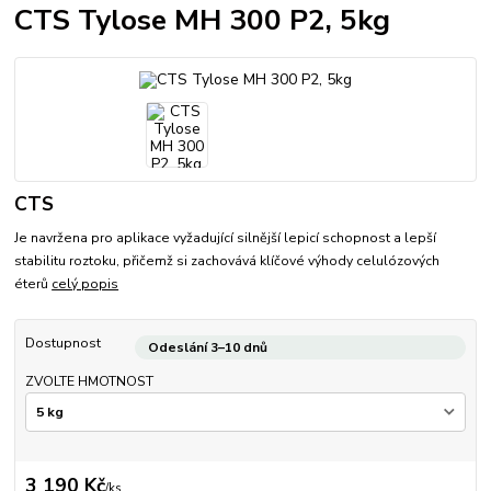
CTS Tylose MH 300 P2, 5kg
CTS
Je navržena pro aplikace vyžadující silnější lepicí schopnost a lepší
stabilitu roztoku, přičemž si zachovává klíčové výhody celulózových
éterů
celý popis
Dostupnost
Odeslání 3–10 dnů
ZVOLTE HMOTNOST
3 190 Kč
/
ks