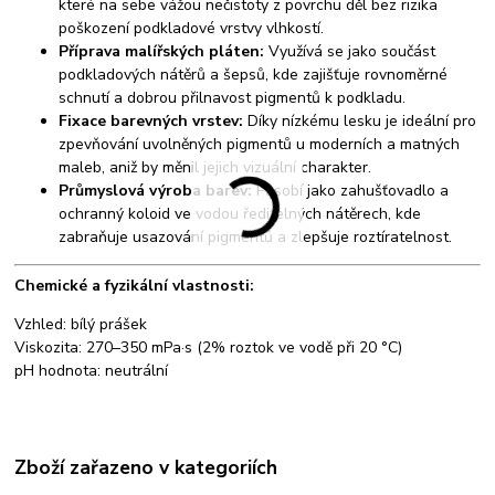
které na sebe vážou nečistoty z povrchu děl bez rizika
poškození podkladové vrstvy vlhkostí.
Příprava malířských pláten:
Využívá se jako součást
podkladových nátěrů a šepsů, kde zajišťuje rovnoměrné
schnutí a dobrou přilnavost pigmentů k podkladu.
Fixace barevných vrstev:
Díky nízkému lesku je ideální pro
zpevňování uvolněných pigmentů u moderních a matných
maleb, aniž by měnil jejich vizuální charakter.
Průmyslová výroba barev:
Působí jako zahušťovadlo a
ochranný koloid ve vodou ředitelných nátěrech, kde
zabraňuje usazování pigmentů a zlepšuje roztíratelnost.
Chemické a fyzikální vlastnosti:
Vzhled: bílý prášek
Viskozita: 270–350 mPa·s (2% roztok ve vodě při 20 °C)
pH hodnota: neutrální
Zboží zařazeno v kategoriích