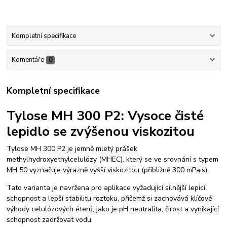
Kompletní specifikace
Komentáře
0
Kompletní specifikace
Tylose MH 300 P2: Vysoce čisté
lepidlo se zvýšenou viskozitou
Tylose MH 300 P2 je jemně mletý prášek
methylhydroxyethylcelulózy (MHEC), který se ve srovnání s typem
MH 50 vyznačuje výrazně vyšší viskozitou (přibližně 300 mPa·s).
Tato varianta je navržena pro aplikace vyžadující silnější lepicí
schopnost a lepší stabilitu roztoku, přičemž si zachovává klíčové
výhody celulózových éterů, jako je pH neutralita, čirost a vynikající
schopnost zadržovat vodu.