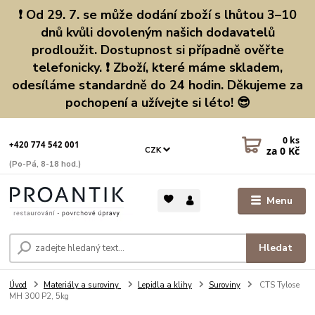
❗ Od 29. 7. se může dodání zboží s lhůtou 3–10
dnů kvůli dovoleným našich dodavatelů
prodloužit. Dostupnost si případně ověřte
telefonicky. ❗ Zboží, které máme skladem,
odesíláme standardně do 24 hodin. Děkujeme za
pochopení a užívejte si léto! 😎
0
ks
+420 774 542 001
za
0 Kč
CZK
(Po-Pá, 8-18 hod.)
Menu
Hledat
Úvod
Materiály a suroviny
Lepidla a klihy
Suroviny
CTS Tylose
MH 300 P2, 5kg