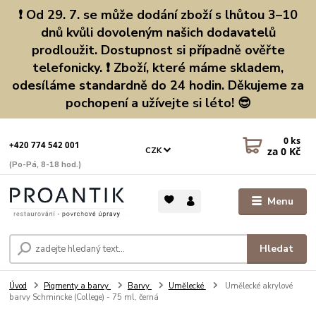
❗ Od 29. 7. se může dodání zboží s lhůtou 3–10
dnů kvůli dovoleným našich dodavatelů
prodloužit. Dostupnost si případně ověřte
telefonicky. ❗ Zboží, které máme skladem,
odesíláme standardně do 24 hodin. Děkujeme za
pochopení a užívejte si léto! 😎
0
ks
+420 774 542 001
za
0 Kč
CZK
(Po-Pá, 8-18 hod.)
Menu
Hledat
Úvod
Pigmenty a barvy
Barvy
Umělecké
Umělecké akrylové
barvy Schmincke (College) - 75 ml, černá