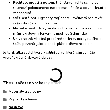
Rychleschnoucí a polomatná:
Barva rychle schne do
saténově polomatného (seidenmatt) finiše a po zaschnutí je
voděodolná.
Světlostálost:
Pigmenty mají dobrou světlostálost, takže
vaše díla zůstanou trvanlivá.
Míchatelnost:
Barvy se dají dobře míchat mezi sebou i s
jinými akrylovými barvami a médii od Schmincke.
Univerzální:
Vhodná pro různé techniky malby na širokou
škálu povrchů, jako je papír, plátno, dřevo nebo plast.
Je to zkrátka spolehlivá a kvalitní barva, která vám pomůže
vytvořit krásné akrylové obrazy.
Zboží zařazeno v kategoriích
Materiály a suroviny
Pigmenty a barvy
Na dřevo