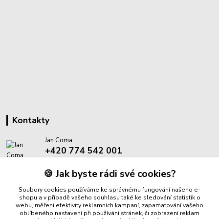
Kontakty
Jan Coma
+420 774 542 001
(Po-Pá, 8-18 hod.)
🍪 Jak byste rádi své cookies?
info@proantik.cz
Soubory cookies používáme ke správnému fungování našeho e-
shopu a v případě vašeho souhlasu také ke sledování statistik o
webu, měření efektivity reklamních kampaní, zapamatování vašeho
oblíbeného nastavení při používání stránek, či zobrazení reklam