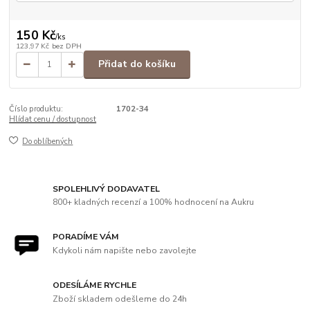
150 Kč
/
ks
123,97 Kč
bez DPH
Přidat do košíku
Číslo produktu:
1702-34
Hlídat cenu / dostupnost
Do oblíbených
SPOLEHLIVÝ DODAVATEL
800+ kladných recenzí a 100% hodnocení na Aukru
PORADÍME VÁM
Kdykoli nám napište nebo zavolejte
ODESÍLÁME RYCHLE
Zboží skladem odešleme do 24h