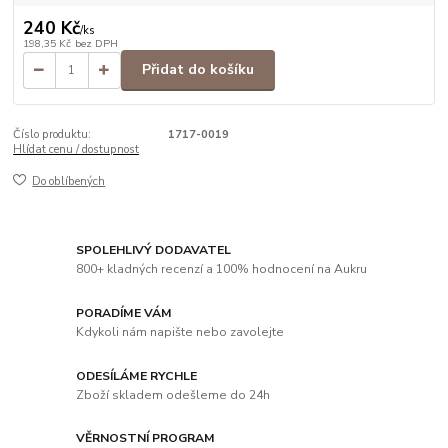
240 Kč
/
ks
198,35 Kč
bez DPH
Přidat do košíku
Číslo produktu:
1717-0019
Hlídat cenu / dostupnost
Do oblíbených
SPOLEHLIVÝ DODAVATEL
800+ kladných recenzí a 100% hodnocení na Aukru
PORADÍME VÁM
Kdykoli nám napište nebo zavolejte
ODESÍLÁME RYCHLE
Zboží skladem odešleme do 24h
VĚRNOSTNÍ PROGRAM