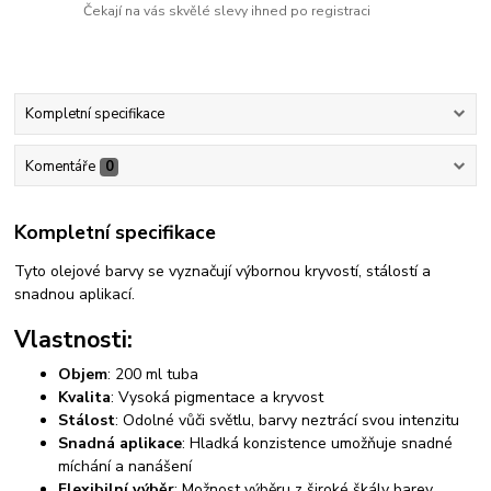
Čekají na vás skvělé slevy ihned po registraci
Kompletní specifikace
Komentáře
0
Kompletní specifikace
Tyto olejové barvy se vyznačují výbornou kryvostí, stálostí a
snadnou aplikací.
Vlastnosti:
Objem
: 200 ml tuba
Kvalita
: Vysoká pigmentace a kryvost
Stálost
: Odolné vůči světlu, barvy neztrácí svou intenzitu
Snadná aplikace
: Hladká konzistence umožňuje snadné
míchání a nanášení
Flexibilní výběr
: Možnost výběru z široké škály barev