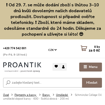
❗ Od 29. 7. se může dodání zboží s lhůtou 3–10
dnů kvůli dovoleným našich dodavatelů
prodloužit. Dostupnost si případně ověřte
telefonicky. ❗ Zboží, které máme skladem,
odesíláme standardně do 24 hodin. Děkujeme za
pochopení a užívejte si léto! 😎
0
ks
+420 774 542 001
za
0 Kč
CZK
(Po-Pá, 8-18 hod.)
Menu
Hledat
Úvod
Pigmenty a barvy
Barvy
Umělecké
Schmincke College Oil
umělecké olejové barvy - 600 - Světlá okrová - 200 ml