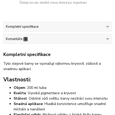
Čekají na vás skvělé slevy ihned po registraci
Kompletní specifikace
Komentáře
0
Kompletní specifikace
Tyto olejové barvy se vyznačují výbornou kryvostí, stálostí a
snadnou aplikací.
Vlastnosti:
Objem
: 200 ml tuba
Kvalita
: Vysoká pigmentace a kryvost
Stálost
: Odolné vůči světlu, barvy neztrácí svou intenzitu
Snadná aplikace
: Hladká konzistence umožňuje snadné
míchání a nanášení
Flexibilní výběr
: Možnost výběru z široké škály barev