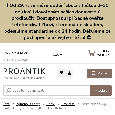
❗ Od 29. 7. se může dodání zboží s lhůtou 3–10
dnů kvůli dovoleným našich dodavatelů
prodloužit. Dostupnost si případně ověřte
telefonicky. ❗ Zboží, které máme skladem,
odesíláme standardně do 24 hodin. Děkujeme za
pochopení a užívejte si léto! 😎
0
ks
+420 774 542 001
za
0 Kč
CZK
(Po-Pá, 8-18 hod.)
Menu
Hledat
Úvod
Pigmenty a barvy
Barvy
Umělecké
Schmincke College Oil
umělecké olejové barvy - 240 - Indická žlutá - 200 ml