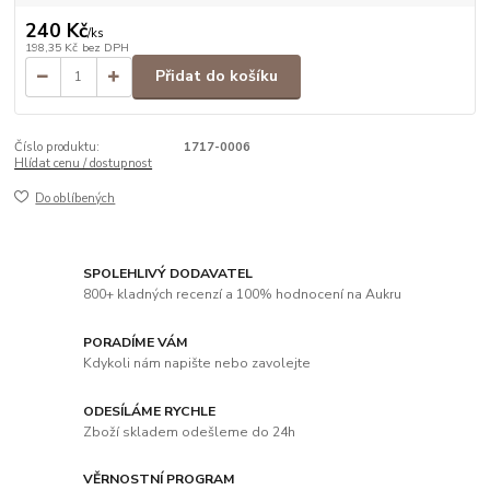
240 Kč
/
ks
198,35 Kč
bez DPH
Přidat do košíku
Číslo produktu:
1717-0006
Hlídat cenu / dostupnost
Do oblíbených
SPOLEHLIVÝ DODAVATEL
800+ kladných recenzí a 100% hodnocení na Aukru
PORADÍME VÁM
Kdykoli nám napište nebo zavolejte
ODESÍLÁME RYCHLE
Zboží skladem odešleme do 24h
VĚRNOSTNÍ PROGRAM